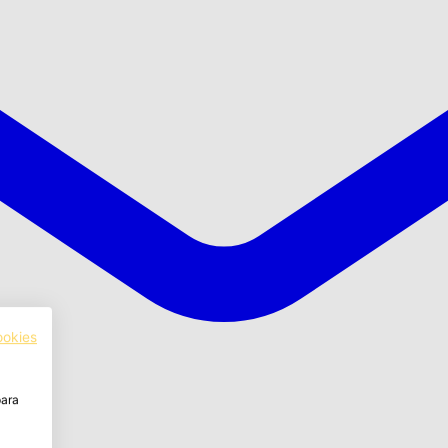
ookies
para