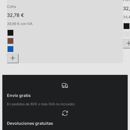
Cofra
32
32,78 €
39,4
39,66 € con IVA
Envío gratis
En pedidos de 80€ o más (IVA no incluido).
Devoluciones gratuitas