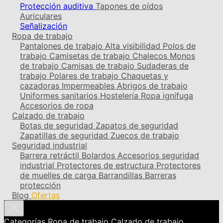
Protección auditiva
Tapones de oídos
Auriculares
Señalización
Ropa de trabajo
Pantalones de trabajo
Alta visibilidad
Polos de
trabajo
Camisetas de trabajo
Chalecos
Monos
de trabajo
Camisas de trabajo
Sudaderas de
trabajo
Polares de trabajo
Chaquetas y
cazadoras
Impermeables
Abrigos de trabajo
Uniformes sanitarios
Hostelería
Ropa ignífuga
Accesorios de ropa
Calzado de trabajo
Botas de seguridad
Zapatos de seguridad
Zapatillas de seguridad
Zuecos de trabajo
Seguridad industrial
Barrera retráctil
Bolardos
Accesorios seguridad
industrial
Protectores de estructura
Protectores
de muelles de carga
Barrandillas
Barreras
protección
Blog
Ofertas
Categorías
Ropa de trabajo
Calzado de trabajo