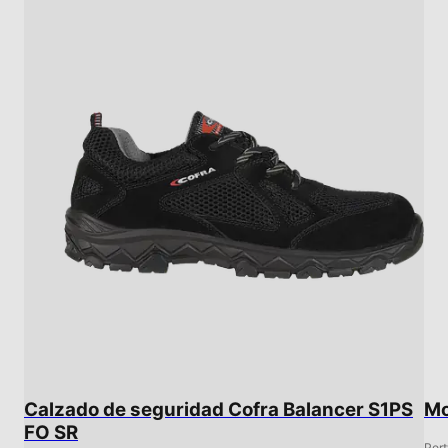
Calzado de seguridad Cofra Balancer S1PS
Mo
FO SR
Por