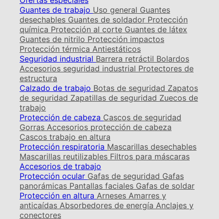
Ofertas especiales
Guantes de trabajo
Uso general
Guantes
desechables
Guantes de soldador
Protección
química
Protección al corte
Guantes de látex
Guantes de nitrilo
Protección impactos
Protección térmica
Antiestáticos
Seguridad industrial
Barrera retráctil
Bolardos
Accesorios seguridad industrial
Protectores de
estructura
Calzado de trabajo
Botas de seguridad
Zapatos
de seguridad
Zapatillas de seguridad
Zuecos de
trabajo
Protección de cabeza
Cascos de seguridad
Gorras
Accesorios protección de cabeza
Cascos trabajo en altura
Protección respiratoria
Mascarillas desechables
Mascarillas reutilizables
Filtros para máscaras
Accesorios de trabajo
Protección ocular
Gafas de seguridad
Gafas
panorámicas
Pantallas faciales
Gafas de soldar
Protección en altura
Arneses
Amarres y
anticaídas
Absorbedores de energía
Anclajes y
conectores