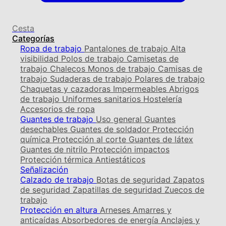
Cesta
Categorías
Ropa de trabajo
Pantalones de trabajo
Alta
visibilidad
Polos de trabajo
Camisetas de
trabajo
Chalecos
Monos de trabajo
Camisas de
trabajo
Sudaderas de trabajo
Polares de trabajo
Chaquetas y cazadoras
Impermeables
Abrigos
de trabajo
Uniformes sanitarios
Hostelería
Accesorios de ropa
Guantes de trabajo
Uso general
Guantes
desechables
Guantes de soldador
Protección
química
Protección al corte
Guantes de látex
Guantes de nitrilo
Protección impactos
Protección térmica
Antiestáticos
Señalización
Calzado de trabajo
Botas de seguridad
Zapatos
de seguridad
Zapatillas de seguridad
Zuecos de
trabajo
Protección en altura
Arneses
Amarres y
anticaídas
Absorbedores de energía
Anclajes y