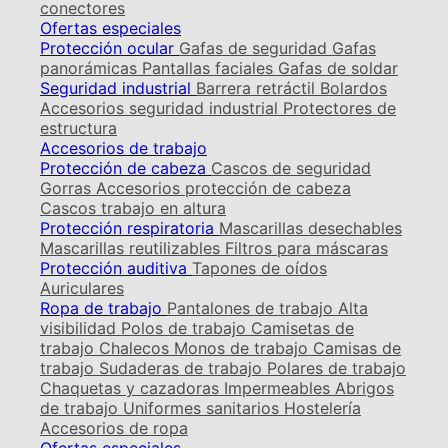
conectores
Ofertas especiales
Protección ocular
Gafas de seguridad
Gafas
panorámicas
Pantallas faciales
Gafas de soldar
Seguridad industrial
Barrera retráctil
Bolardos
Accesorios seguridad industrial
Protectores de
estructura
Accesorios de trabajo
Protección de cabeza
Cascos de seguridad
Gorras
Accesorios protección de cabeza
Cascos trabajo en altura
Protección respiratoria
Mascarillas desechables
Mascarillas reutilizables
Filtros para máscaras
Protección auditiva
Tapones de oídos
Auriculares
Ropa de trabajo
Pantalones de trabajo
Alta
visibilidad
Polos de trabajo
Camisetas de
trabajo
Chalecos
Monos de trabajo
Camisas de
trabajo
Sudaderas de trabajo
Polares de trabajo
Chaquetas y cazadoras
Impermeables
Abrigos
de trabajo
Uniformes sanitarios
Hostelería
Accesorios de ropa