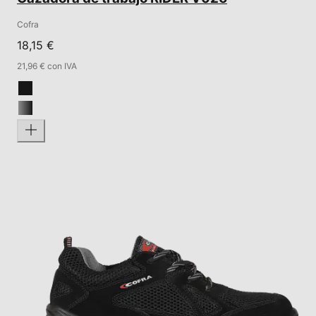
Cofra
18,15 €
21,96 € con IVA