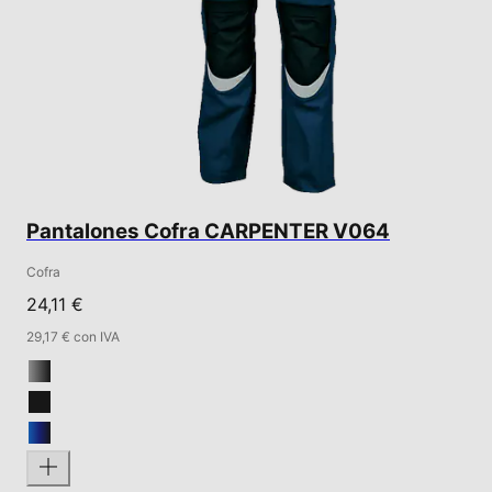
Pantalones Cofra CARPENTER V064
Cofra
24,11 €
29,17 € con IVA