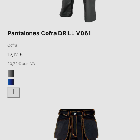
Pantalones Cofra DRILL V061
Cofra
17,12 €
20,72 € con IVA