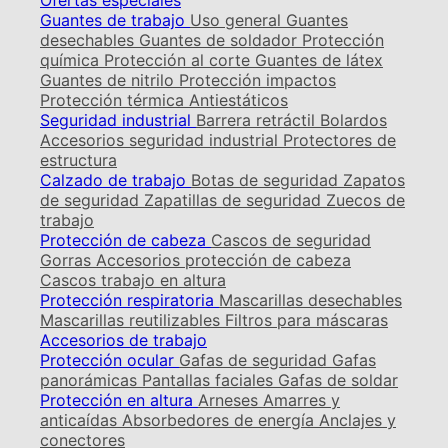
Ofertas especiales
Guantes de trabajo
Uso general
Guantes
desechables
Guantes de soldador
Protección
química
Protección al corte
Guantes de látex
Guantes de nitrilo
Protección impactos
Protección térmica
Antiestáticos
Seguridad industrial
Barrera retráctil
Bolardos
Accesorios seguridad industrial
Protectores de
estructura
Calzado de trabajo
Botas de seguridad
Zapatos
de seguridad
Zapatillas de seguridad
Zuecos de
trabajo
Protección de cabeza
Cascos de seguridad
Gorras
Accesorios protección de cabeza
Cascos trabajo en altura
Protección respiratoria
Mascarillas desechables
Mascarillas reutilizables
Filtros para máscaras
Accesorios de trabajo
Protección ocular
Gafas de seguridad
Gafas
panorámicas
Pantallas faciales
Gafas de soldar
Protección en altura
Arneses
Amarres y
anticaídas
Absorbedores de energía
Anclajes y
conectores