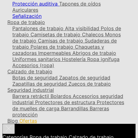
Protección auditiva
Tapones de oídos
Auriculares
Señalización
Ropa de trabajo
Pantalones de trabajo
Alta visibilidad
Polos de
trabajo
Camisetas de trabajo
Chalecos
Monos
de trabajo
Camisas de trabajo
Sudaderas de
trabajo
Polares de trabajo
Chaquetas y
cazadoras
Impermeables
Abrigos de trabajo
Uniformes sanitarios
Hostelería
Ropa ignífuga
Accesorios (ropa)
Calzado de trabajo
Botas de seguridad
Zapatos de seguridad
Zapatillas de seguridad
Zuecos de trabajo
Seguridad industrial
Barrera retráctil
Bolardos
Accesorios seguridad
industrial
Protectores de estructura
Protectores
de muelles de carga
Barrandillas
Barreras
protección
Blog
Ofertas
Categorías
Ropa de trabajo
Calzado de trabajo