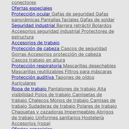
conectores
Ofertas especiales
Protección ocular
Gafas de seguridad
Gafas
panorámicas
Pantallas faciales
Gafas de soldar
Seguridad industrial
Barrera retráctil
Bolardos
Accesorios seguridad industrial
Protectores de
estructura
Accesorios de trabajo
Protección de cabeza
Cascos de seguridad
Gorras
Accesorios protección de cabeza
Cascos trabajo en altura
Protección respiratoria
Mascarillas desechables
Mascarillas reutilizables
Filtros para máscaras
Protección auditiva
Tapones de oídos
Auriculares
Ropa de trabajo
Pantalones de trabajo
Alta
visibilidad
Polos de trabajo
Camisetas de
trabajo
Chalecos
Monos de trabajo
Camisas de
trabajo
Sudaderas de trabajo
Polares de trabajo
Chaquetas y cazadoras
Impermeables
Abrigos
de trabajo
Uniformes sanitarios
Hostelería
Accesorios (ropa)