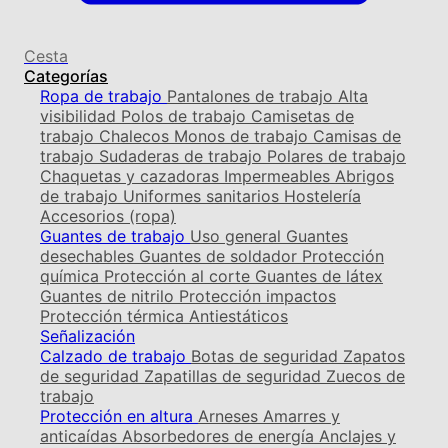
Cesta
Categorías
Ropa de trabajo
Pantalones de trabajo
Alta
visibilidad
Polos de trabajo
Camisetas de
trabajo
Chalecos
Monos de trabajo
Camisas de
trabajo
Sudaderas de trabajo
Polares de trabajo
Chaquetas y cazadoras
Impermeables
Abrigos
de trabajo
Uniformes sanitarios
Hostelería
Accesorios (ropa)
Guantes de trabajo
Uso general
Guantes
desechables
Guantes de soldador
Protección
química
Protección al corte
Guantes de látex
Guantes de nitrilo
Protección impactos
Protección térmica
Antiestáticos
Señalización
Calzado de trabajo
Botas de seguridad
Zapatos
de seguridad
Zapatillas de seguridad
Zuecos de
trabajo
Protección en altura
Arneses
Amarres y
anticaídas
Absorbedores de energía
Anclajes y