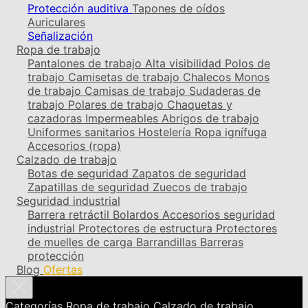
Protección auditiva
Tapones de oídos
Auriculares
Señalización
Ropa de trabajo
Pantalones de trabajo
Alta visibilidad
Polos de
trabajo
Camisetas de trabajo
Chalecos
Monos
de trabajo
Camisas de trabajo
Sudaderas de
trabajo
Polares de trabajo
Chaquetas y
cazadoras
Impermeables
Abrigos de trabajo
Uniformes sanitarios
Hostelería
Ropa ignífuga
Accesorios (ropa)
Calzado de trabajo
Botas de seguridad
Zapatos de seguridad
Zapatillas de seguridad
Zuecos de trabajo
Seguridad industrial
Barrera retráctil
Bolardos
Accesorios seguridad
industrial
Protectores de estructura
Protectores
de muelles de carga
Barrandillas
Barreras
protección
Blog
Ofertas
Categorías
Ropa de trabajo
Calzado de trabajo