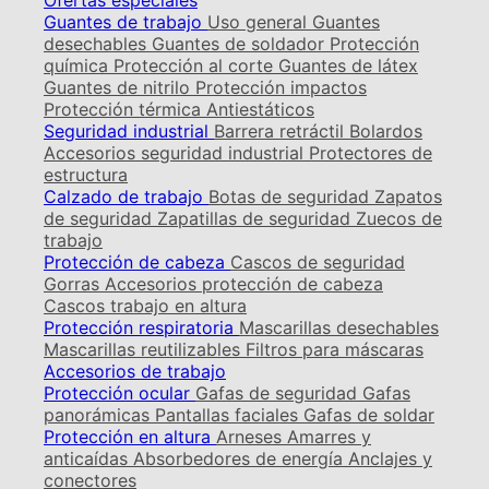
Ofertas especiales
Guantes de trabajo
Uso general
Guantes
desechables
Guantes de soldador
Protección
química
Protección al corte
Guantes de látex
Guantes de nitrilo
Protección impactos
Protección térmica
Antiestáticos
Seguridad industrial
Barrera retráctil
Bolardos
Accesorios seguridad industrial
Protectores de
estructura
Calzado de trabajo
Botas de seguridad
Zapatos
de seguridad
Zapatillas de seguridad
Zuecos de
trabajo
Protección de cabeza
Cascos de seguridad
Gorras
Accesorios protección de cabeza
Cascos trabajo en altura
Protección respiratoria
Mascarillas desechables
Mascarillas reutilizables
Filtros para máscaras
Accesorios de trabajo
Protección ocular
Gafas de seguridad
Gafas
panorámicas
Pantallas faciales
Gafas de soldar
Protección en altura
Arneses
Amarres y
anticaídas
Absorbedores de energía
Anclajes y
conectores