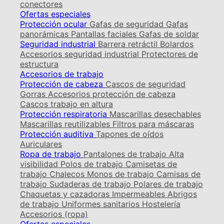
conectores
Ofertas especiales
Protección ocular
Gafas de seguridad
Gafas
panorámicas
Pantallas faciales
Gafas de soldar
Seguridad industrial
Barrera retráctil
Bolardos
Accesorios seguridad industrial
Protectores de
estructura
Accesorios de trabajo
Protección de cabeza
Cascos de seguridad
Gorras
Accesorios protección de cabeza
Cascos trabajo en altura
Protección respiratoria
Mascarillas desechables
Mascarillas reutilizables
Filtros para máscaras
Protección auditiva
Tapones de oídos
Auriculares
Ropa de trabajo
Pantalones de trabajo
Alta
visibilidad
Polos de trabajo
Camisetas de
trabajo
Chalecos
Monos de trabajo
Camisas de
trabajo
Sudaderas de trabajo
Polares de trabajo
Chaquetas y cazadoras
Impermeables
Abrigos
de trabajo
Uniformes sanitarios
Hostelería
Accesorios (ropa)