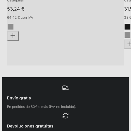
Caterpillar
Cate
53,24 €
31,
64,42 € con IVA
38,6
Envío gratis
En pedidos de 80€ o más (IVA no incluido).
Devoluciones gratuitas