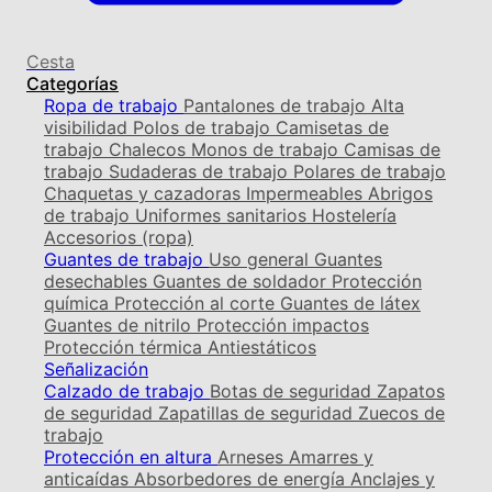
Cesta
Categorías
Ropa de trabajo
Pantalones de trabajo
Alta
visibilidad
Polos de trabajo
Camisetas de
trabajo
Chalecos
Monos de trabajo
Camisas de
trabajo
Sudaderas de trabajo
Polares de trabajo
Chaquetas y cazadoras
Impermeables
Abrigos
de trabajo
Uniformes sanitarios
Hostelería
Accesorios (ropa)
Guantes de trabajo
Uso general
Guantes
desechables
Guantes de soldador
Protección
química
Protección al corte
Guantes de látex
Guantes de nitrilo
Protección impactos
Protección térmica
Antiestáticos
Señalización
Calzado de trabajo
Botas de seguridad
Zapatos
de seguridad
Zapatillas de seguridad
Zuecos de
trabajo
Protección en altura
Arneses
Amarres y
anticaídas
Absorbedores de energía
Anclajes y