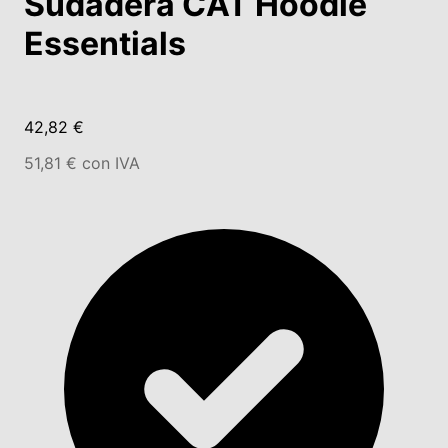
Sudadera CAT Hoodie
Essentials
42,82 €
51,81 € con IVA