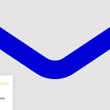
ookies
para