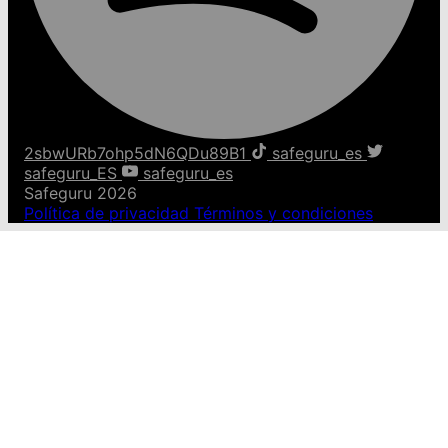
2sbwURb7ohp5dN6QDu89B1
safeguru_es
safeguru_ES
safeguru_es
Safeguru 2026
Política de privacidad
Términos y condiciones