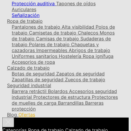
Protección auditiva
Tapones de oídos
Auriculares
Señalización
Ropa de trabajo
Pantalones de trabajo
Alta visibilidad
Polos de
trabajo
Camisetas de trabajo
Chalecos
Monos
de trabajo
Camisas de trabajo
Sudaderas de
trabajo
Polares de trabajo
Chaquetas y
cazadoras
Impermeables
Abrigos de trabajo
Uniformes sanitarios
Hostelería
Ropa ignífuga
Accesorios de ropa
Calzado de trabajo
Botas de seguridad
Zapatos de seguridad
Zapatillas de seguridad
Zuecos de trabajo
Seguridad industrial
Barrera retráctil
Bolardos
Accesorios seguridad
industrial
Protectores de estructura
Protectores
de muelles de carga
Barrandillas
Barreras
protección
Blog
Ofertas
Categorías
Ropa de trabajo
Calzado de trabajo