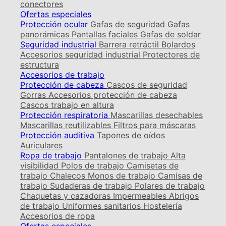
conectores
Ofertas especiales
Protección ocular
Gafas de seguridad
Gafas
panorámicas
Pantallas faciales
Gafas de soldar
Seguridad industrial
Barrera retráctil
Bolardos
Accesorios seguridad industrial
Protectores de
estructura
Accesorios de trabajo
Protección de cabeza
Cascos de seguridad
Gorras
Accesorios protección de cabeza
Cascos trabajo en altura
Protección respiratoria
Mascarillas desechables
Mascarillas reutilizables
Filtros para máscaras
Protección auditiva
Tapones de oídos
Auriculares
Ropa de trabajo
Pantalones de trabajo
Alta
visibilidad
Polos de trabajo
Camisetas de
trabajo
Chalecos
Monos de trabajo
Camisas de
trabajo
Sudaderas de trabajo
Polares de trabajo
Chaquetas y cazadoras
Impermeables
Abrigos
de trabajo
Uniformes sanitarios
Hostelería
Accesorios de ropa