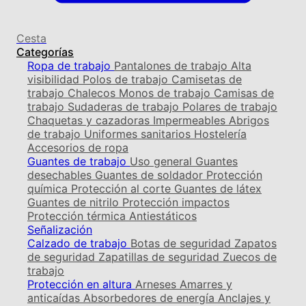
Cesta
Categorías
Ropa de trabajo
Pantalones de trabajo
Alta
visibilidad
Polos de trabajo
Camisetas de
trabajo
Chalecos
Monos de trabajo
Camisas de
trabajo
Sudaderas de trabajo
Polares de trabajo
Chaquetas y cazadoras
Impermeables
Abrigos
de trabajo
Uniformes sanitarios
Hostelería
Accesorios de ropa
Guantes de trabajo
Uso general
Guantes
desechables
Guantes de soldador
Protección
química
Protección al corte
Guantes de látex
Guantes de nitrilo
Protección impactos
Protección térmica
Antiestáticos
Señalización
Calzado de trabajo
Botas de seguridad
Zapatos
de seguridad
Zapatillas de seguridad
Zuecos de
trabajo
Protección en altura
Arneses
Amarres y
anticaídas
Absorbedores de energía
Anclajes y