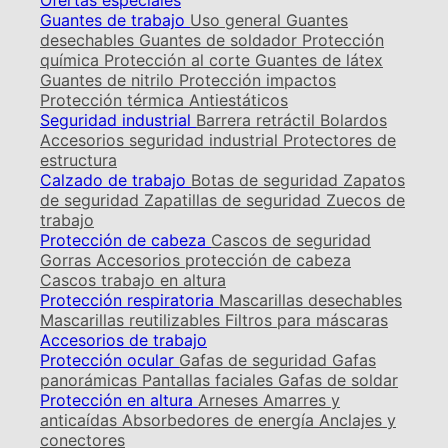
Ofertas especiales
Guantes de trabajo
Uso general
Guantes
desechables
Guantes de soldador
Protección
química
Protección al corte
Guantes de látex
Guantes de nitrilo
Protección impactos
Protección térmica
Antiestáticos
Seguridad industrial
Barrera retráctil
Bolardos
Accesorios seguridad industrial
Protectores de
estructura
Calzado de trabajo
Botas de seguridad
Zapatos
de seguridad
Zapatillas de seguridad
Zuecos de
trabajo
Protección de cabeza
Cascos de seguridad
Gorras
Accesorios protección de cabeza
Cascos trabajo en altura
Protección respiratoria
Mascarillas desechables
Mascarillas reutilizables
Filtros para máscaras
Accesorios de trabajo
Protección ocular
Gafas de seguridad
Gafas
panorámicas
Pantallas faciales
Gafas de soldar
Protección en altura
Arneses
Amarres y
anticaídas
Absorbedores de energía
Anclajes y
conectores