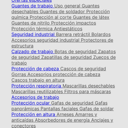
Ofertas especiales
Guantes de trabajo
Uso general
Guantes
desechables
Guantes de soldador
Protección
química
Protección al corte
Guantes de látex
Guantes de nitrilo
Protección impactos
Protección térmica
Antiestáticos
Seguridad industrial
Barrera retráctil
Bolardos
Accesorios seguridad industrial
Protectores de
estructura
Calzado de trabajo
Botas de seguridad
Zapatos
de seguridad
Zapatillas de seguridad
Zuecos de
trabajo
Protección de cabeza
Cascos de seguridad
Gorras
Accesorios protección de cabeza
Cascos trabajo en altura
Protección respiratoria
Mascarillas desechables
Mascarillas reutilizables
Filtros para máscaras
Accesorios de trabajo
Protección ocular
Gafas de seguridad
Gafas
panorámicas
Pantallas faciales
Gafas de soldar
Protección en altura
Arneses
Amarres y
anticaídas
Absorbedores de energía
Anclajes y
conectores