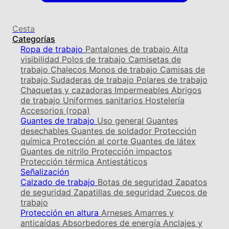
Cesta
Categorías
Ropa de trabajo
Pantalones de trabajo
Alta
visibilidad
Polos de trabajo
Camisetas de
trabajo
Chalecos
Monos de trabajo
Camisas de
trabajo
Sudaderas de trabajo
Polares de trabajo
Chaquetas y cazadoras
Impermeables
Abrigos
de trabajo
Uniformes sanitarios
Hostelería
Accesorios (ropa)
Guantes de trabajo
Uso general
Guantes
desechables
Guantes de soldador
Protección
química
Protección al corte
Guantes de látex
Guantes de nitrilo
Protección impactos
Protección térmica
Antiestáticos
Señalización
Calzado de trabajo
Botas de seguridad
Zapatos
de seguridad
Zapatillas de seguridad
Zuecos de
trabajo
Protección en altura
Arneses
Amarres y
anticaídas
Absorbedores de energía
Anclajes y