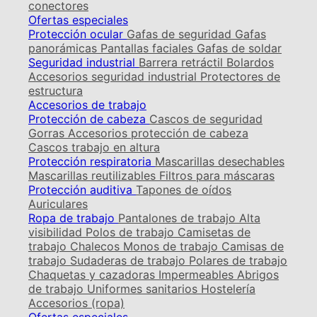
conectores
Ofertas especiales
Protección ocular
Gafas de seguridad
Gafas
panorámicas
Pantallas faciales
Gafas de soldar
Seguridad industrial
Barrera retráctil
Bolardos
Accesorios seguridad industrial
Protectores de
estructura
Accesorios de trabajo
Protección de cabeza
Cascos de seguridad
Gorras
Accesorios protección de cabeza
Cascos trabajo en altura
Protección respiratoria
Mascarillas desechables
Mascarillas reutilizables
Filtros para máscaras
Protección auditiva
Tapones de oídos
Auriculares
Ropa de trabajo
Pantalones de trabajo
Alta
visibilidad
Polos de trabajo
Camisetas de
trabajo
Chalecos
Monos de trabajo
Camisas de
trabajo
Sudaderas de trabajo
Polares de trabajo
Chaquetas y cazadoras
Impermeables
Abrigos
de trabajo
Uniformes sanitarios
Hostelería
Accesorios (ropa)