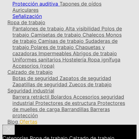
Protección auditiva
Tapones de oídos
Auriculares
Señalización
Ropa de trabajo
Pantalones de trabajo
Alta visibilidad
Polos de
trabajo
Camisetas de trabajo
Chalecos
Monos
de trabajo
Camisas de trabajo
Sudaderas de
trabajo
Polares de trabajo
Chaquetas y
cazadoras
Impermeables
Abrigos de trabajo
Uniformes sanitarios
Hostelería
Ropa ignífuga
Accesorios (ropa)
Calzado de trabajo
Botas de seguridad
Zapatos de seguridad
Zapatillas de seguridad
Zuecos de trabajo
Seguridad industrial
Barrera retráctil
Bolardos
Accesorios seguridad
industrial
Protectores de estructura
Protectores
de muelles de carga
Barrandillas
Barreras
protección
Blog
Ofertas
Categorías
Ropa de trabajo
Calzado de trabajo