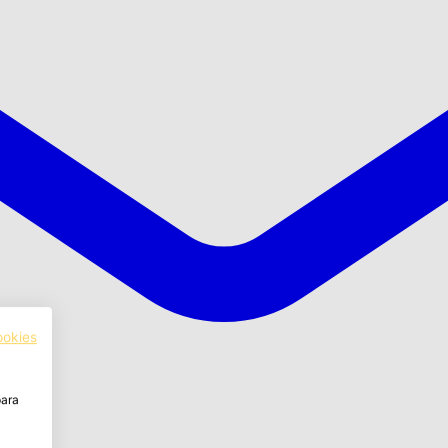
ookies
para