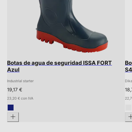
Botas de agua de seguridad ISSA FORT
Bo
Azul
S
Industrial starter
Dik
19,17 €
18,
23,20 € con IVA
22,7