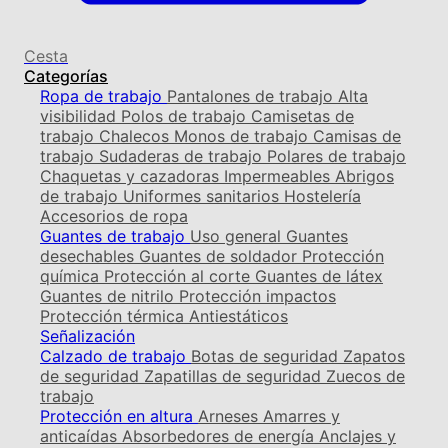
Cesta
Categorías
Ropa de trabajo
Pantalones de trabajo
Alta
visibilidad
Polos de trabajo
Camisetas de
trabajo
Chalecos
Monos de trabajo
Camisas de
trabajo
Sudaderas de trabajo
Polares de trabajo
Chaquetas y cazadoras
Impermeables
Abrigos
de trabajo
Uniformes sanitarios
Hostelería
Accesorios de ropa
Guantes de trabajo
Uso general
Guantes
desechables
Guantes de soldador
Protección
química
Protección al corte
Guantes de látex
Guantes de nitrilo
Protección impactos
Protección térmica
Antiestáticos
Señalización
Calzado de trabajo
Botas de seguridad
Zapatos
de seguridad
Zapatillas de seguridad
Zuecos de
trabajo
Protección en altura
Arneses
Amarres y
anticaídas
Absorbedores de energía
Anclajes y