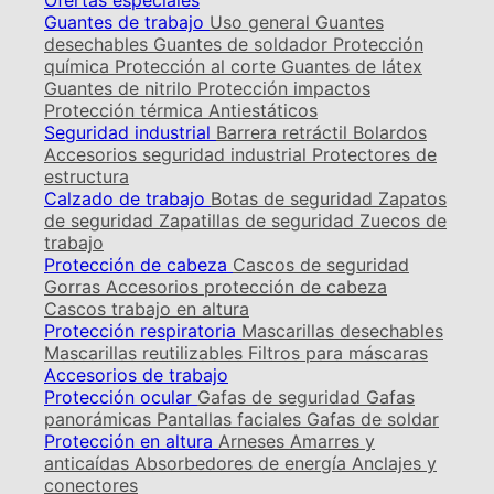
Ofertas especiales
Guantes de trabajo
Uso general
Guantes
desechables
Guantes de soldador
Protección
química
Protección al corte
Guantes de látex
Guantes de nitrilo
Protección impactos
Protección térmica
Antiestáticos
Seguridad industrial
Barrera retráctil
Bolardos
Accesorios seguridad industrial
Protectores de
estructura
Calzado de trabajo
Botas de seguridad
Zapatos
de seguridad
Zapatillas de seguridad
Zuecos de
trabajo
Protección de cabeza
Cascos de seguridad
Gorras
Accesorios protección de cabeza
Cascos trabajo en altura
Protección respiratoria
Mascarillas desechables
Mascarillas reutilizables
Filtros para máscaras
Accesorios de trabajo
Protección ocular
Gafas de seguridad
Gafas
panorámicas
Pantallas faciales
Gafas de soldar
Protección en altura
Arneses
Amarres y
anticaídas
Absorbedores de energía
Anclajes y
conectores