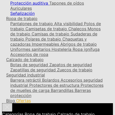
Protección auditiva
Tapones de oídos
Auriculares
Señalización
Ropa de trabajo
Pantalones de trabajo
Alta visibilidad
Polos de
trabajo
Camisetas de trabajo
Chalecos
Monos
de trabajo
Camisas de trabajo
Sudaderas de
trabajo
Polares de trabajo
Chaquetas y
cazadoras
Impermeables
Abrigos de trabajo
Uniformes sanitarios
Hostelería
Ropa ignífuga
Accesorios de ropa
Calzado de trabajo
Botas de seguridad
Zapatos de seguridad
Zapatillas de seguridad
Zuecos de trabajo
Seguridad industrial
Barrera retráctil
Bolardos
Accesorios seguridad
industrial
Protectores de estructura
Protectores
de muelles de carga
Barrandillas
Barreras
protección
Blog
Ofertas
Categorías
Ropa de trabajo
Calzado de trabajo