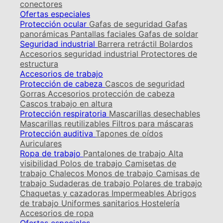
conectores
Ofertas especiales
Protección ocular
Gafas de seguridad
Gafas
panorámicas
Pantallas faciales
Gafas de soldar
Seguridad industrial
Barrera retráctil
Bolardos
Accesorios seguridad industrial
Protectores de
estructura
Accesorios de trabajo
Protección de cabeza
Cascos de seguridad
Gorras
Accesorios protección de cabeza
Cascos trabajo en altura
Protección respiratoria
Mascarillas desechables
Mascarillas reutilizables
Filtros para máscaras
Protección auditiva
Tapones de oídos
Auriculares
Ropa de trabajo
Pantalones de trabajo
Alta
visibilidad
Polos de trabajo
Camisetas de
trabajo
Chalecos
Monos de trabajo
Camisas de
trabajo
Sudaderas de trabajo
Polares de trabajo
Chaquetas y cazadoras
Impermeables
Abrigos
de trabajo
Uniformes sanitarios
Hostelería
Accesorios de ropa