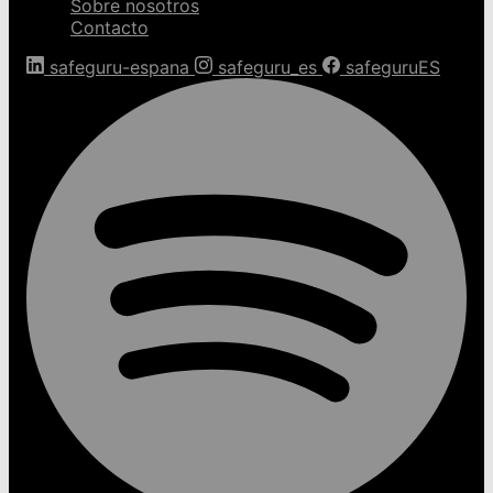
Sobre nosotros
Contacto
safeguru-espana
safeguru_es
safeguruES