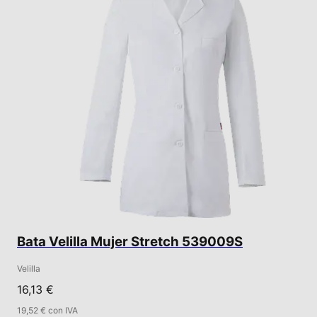
Bata Velilla Mujer Stretch 539009S
Velilla
16,13 €
19,52 € con IVA