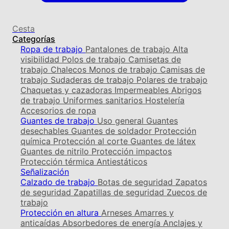
Cesta
Categorías
Ropa de trabajo
Pantalones de trabajo
Alta
visibilidad
Polos de trabajo
Camisetas de
trabajo
Chalecos
Monos de trabajo
Camisas de
trabajo
Sudaderas de trabajo
Polares de trabajo
Chaquetas y cazadoras
Impermeables
Abrigos
de trabajo
Uniformes sanitarios
Hostelería
Accesorios de ropa
Guantes de trabajo
Uso general
Guantes
desechables
Guantes de soldador
Protección
química
Protección al corte
Guantes de látex
Guantes de nitrilo
Protección impactos
Protección térmica
Antiestáticos
Señalización
Calzado de trabajo
Botas de seguridad
Zapatos
de seguridad
Zapatillas de seguridad
Zuecos de
trabajo
Protección en altura
Arneses
Amarres y
anticaídas
Absorbedores de energía
Anclajes y