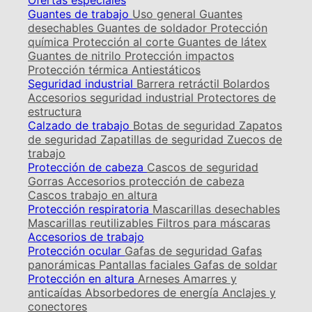
Ofertas especiales
Guantes de trabajo
Uso general
Guantes
desechables
Guantes de soldador
Protección
química
Protección al corte
Guantes de látex
Guantes de nitrilo
Protección impactos
Protección térmica
Antiestáticos
Seguridad industrial
Barrera retráctil
Bolardos
Accesorios seguridad industrial
Protectores de
estructura
Calzado de trabajo
Botas de seguridad
Zapatos
de seguridad
Zapatillas de seguridad
Zuecos de
trabajo
Protección de cabeza
Cascos de seguridad
Gorras
Accesorios protección de cabeza
Cascos trabajo en altura
Protección respiratoria
Mascarillas desechables
Mascarillas reutilizables
Filtros para máscaras
Accesorios de trabajo
Protección ocular
Gafas de seguridad
Gafas
panorámicas
Pantallas faciales
Gafas de soldar
Protección en altura
Arneses
Amarres y
anticaídas
Absorbedores de energía
Anclajes y
conectores