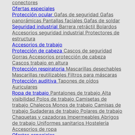
conectores
Ofertas especiales
Protección ocular
Gafas de seguridad
Gafas
panorámicas
Pantallas faciales
Gafas de soldar
Seguridad industrial
Barrera retráctil
Bolardos
Accesorios seguridad industrial
Protectores de
estructura
Accesorios de trabajo
Protección de cabeza
Cascos de seguridad
Gorras
Accesorios protección de cabeza
Cascos trabajo en altura
Protección respiratoria
Mascarillas desechables
Mascarillas reutilizables
Filtros para máscaras
Protección auditiva
Tapones de oídos
Auriculares
Ropa de trabajo
Pantalones de trabajo
Alta
visibilidad
Polos de trabajo
Camisetas de
trabajo
Chalecos
Monos de trabajo
Camisas de
trabajo
Sudaderas de trabajo
Polares de trabajo
Chaquetas y cazadoras
Impermeables
Abrigos
de trabajo
Uniformes sanitarios
Hostelería
Accesorios de ropa