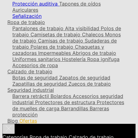
Protección auditiva
Tapones de oídos
Auriculares
Señalización
Ropa de trabajo
Pantalones de trabajo
Alta visibilidad
Polos de
trabajo
Camisetas de trabajo
Chalecos
Monos
de trabajo
Camisas de trabajo
Sudaderas de
trabajo
Polares de trabajo
Chaquetas y
cazadoras
Impermeables
Abrigos de trabajo
Uniformes sanitarios
Hostelería
Ropa ignífuga
Accesorios de ropa
Calzado de trabajo
Botas de seguridad
Zapatos de seguridad
Zapatillas de seguridad
Zuecos de trabajo
Seguridad industrial
Barrera retráctil
Bolardos
Accesorios seguridad
industrial
Protectores de estructura
Protectores
de muelles de carga
Barrandillas
Barreras
protección
Blog
Ofertas
Categorías
Ropa de trabajo
Calzado de trabajo