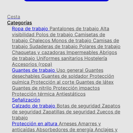
Cesta
Categorías
Ropa de trabajo
Pantalones de trabajo
Alta
visibilidad
Polos de trabajo
Camisetas de
trabajo
Chalecos
Monos de trabajo
Camisas de
trabajo
Sudaderas de trabajo
Polares de trabajo
Chaquetas y cazadoras
Impermeables
Abrigos
de trabajo
Uniformes sanitarios
Hostelería
Accesorios (ropa)
Guantes de trabajo
Uso general
Guantes
desechables
Guantes de soldador
Protección
química
Protección al corte
Guantes de látex
Guantes de nitrilo
Protección impactos
Protección térmica
Antiestáticos
Señalización
Calzado de trabajo
Botas de seguridad
Zapatos
de seguridad
Zapatillas de seguridad
Zuecos de
trabajo
Protección en altura
Arneses
Amarres y
anticaídas
Absorbedores de energía
Anclajes y