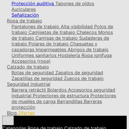
Protección auditiva
Tapones de oídos
Auriculares
Señalización
Ropa de trabajo
Pantalones de trabajo
Alta visibilidad
Polos de
trabajo
Camisetas de trabajo
Chalecos
Monos
de trabajo
Camisas de trabajo
Sudaderas de
trabajo
Polares de trabajo
Chaquetas y
cazadoras
Impermeables
Abrigos de trabajo
Uniformes sanitarios
Hostelería
Ropa ignífuga
Accesorios (ropa)
Calzado de trabajo
Botas de seguridad
Zapatos de seguridad
Zapatillas de seguridad
Zuecos de trabajo
Seguridad industrial
Barrera retráctil
Bolardos
Accesorios seguridad
industrial
Protectores de estructura
Protectores
de muelles de carga
Barrandillas
Barreras
protección
Blog
Ofertas
Categorías
Ropa de trabajo
Calzado de trabajo