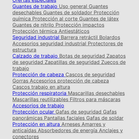
Ofertas especiales
Guantes de trabajo
Uso general
Guantes
desechables
Guantes de soldador
Protección
química
Protección al corte
Guantes de látex
Guantes de nitrilo
Protección impactos
Protección térmica
Antiestáticos
Seguridad industrial
Barrera retráctil
Bolardos
Accesorios seguridad industrial
Protectores de
estructura
Calzado de trabajo
Botas de seguridad
Zapatos
de seguridad
Zapatillas de seguridad
Zuecos de
trabajo
Protección de cabeza
Cascos de seguridad
Gorras
Accesorios protección de cabeza
Cascos trabajo en altura
Protección respiratoria
Mascarillas desechables
Mascarillas reutilizables
Filtros para máscaras
Accesorios de trabajo
Protección ocular
Gafas de seguridad
Gafas
panorámicas
Pantallas faciales
Gafas de soldar
Protección en altura
Arneses
Amarres y
anticaídas
Absorbedores de energía
Anclajes y
conectores