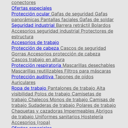
conectores
Ofertas especiales
Protección ocular
Gafas de seguridad
Gafas
panorámicas
Pantallas faciales
Gafas de soldar
Seguridad industrial
Barrera retráctil
Bolardos
Accesorios seguridad industrial
Protectores de
estructura
Accesorios de trabajo
Protección de cabeza
Cascos de seguridad
Gorras
Accesorios protección de cabeza
Cascos trabajo en altura
Protección respiratoria
Mascarillas desechables
Mascarillas reutilizables
Filtros para máscaras
Protección auditiva
Tapones de oídos
Auriculares
Ropa de trabajo
Pantalones de trabajo
Alta
visibilidad
Polos de trabajo
Camisetas de
trabajo
Chalecos
Monos de trabajo
Camisas de
trabajo
Sudaderas de trabajo
Polares de trabajo
Chaquetas y cazadoras
Impermeables
Abrigos
de trabajo
Uniformes sanitarios
Hostelería
Accesorios (ropa)