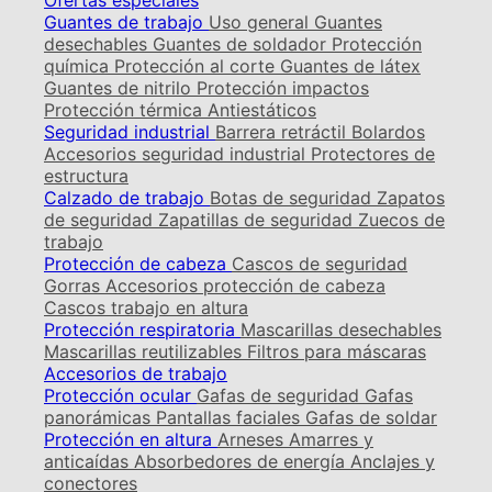
Ofertas especiales
Guantes de trabajo
Uso general
Guantes
desechables
Guantes de soldador
Protección
química
Protección al corte
Guantes de látex
Guantes de nitrilo
Protección impactos
Protección térmica
Antiestáticos
Seguridad industrial
Barrera retráctil
Bolardos
Accesorios seguridad industrial
Protectores de
estructura
Calzado de trabajo
Botas de seguridad
Zapatos
de seguridad
Zapatillas de seguridad
Zuecos de
trabajo
Protección de cabeza
Cascos de seguridad
Gorras
Accesorios protección de cabeza
Cascos trabajo en altura
Protección respiratoria
Mascarillas desechables
Mascarillas reutilizables
Filtros para máscaras
Accesorios de trabajo
Protección ocular
Gafas de seguridad
Gafas
panorámicas
Pantallas faciales
Gafas de soldar
Protección en altura
Arneses
Amarres y
anticaídas
Absorbedores de energía
Anclajes y
conectores