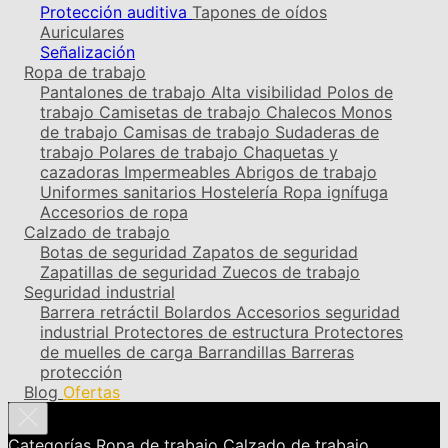
Protección auditiva
Tapones de oídos
Auriculares
Señalización
Ropa de trabajo
Pantalones de trabajo
Alta visibilidad
Polos de
trabajo
Camisetas de trabajo
Chalecos
Monos
de trabajo
Camisas de trabajo
Sudaderas de
trabajo
Polares de trabajo
Chaquetas y
cazadoras
Impermeables
Abrigos de trabajo
Uniformes sanitarios
Hostelería
Ropa ignífuga
Accesorios de ropa
Calzado de trabajo
Botas de seguridad
Zapatos de seguridad
Zapatillas de seguridad
Zuecos de trabajo
Seguridad industrial
Barrera retráctil
Bolardos
Accesorios seguridad
industrial
Protectores de estructura
Protectores
de muelles de carga
Barrandillas
Barreras
protección
Blog
Ofertas
Categorías
Ropa de trabajo
Calzado de trabajo