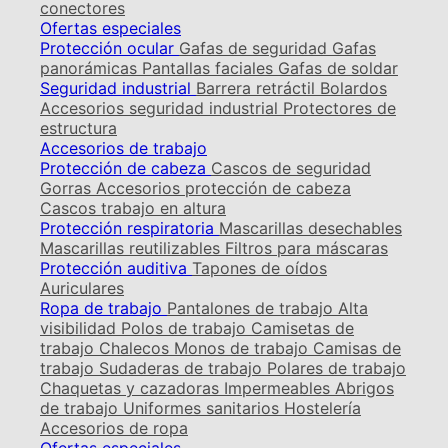
conectores
Ofertas especiales
Protección ocular
Gafas de seguridad
Gafas
panorámicas
Pantallas faciales
Gafas de soldar
Seguridad industrial
Barrera retráctil
Bolardos
Accesorios seguridad industrial
Protectores de
estructura
Accesorios de trabajo
Protección de cabeza
Cascos de seguridad
Gorras
Accesorios protección de cabeza
Cascos trabajo en altura
Protección respiratoria
Mascarillas desechables
Mascarillas reutilizables
Filtros para máscaras
Protección auditiva
Tapones de oídos
Auriculares
Ropa de trabajo
Pantalones de trabajo
Alta
visibilidad
Polos de trabajo
Camisetas de
trabajo
Chalecos
Monos de trabajo
Camisas de
trabajo
Sudaderas de trabajo
Polares de trabajo
Chaquetas y cazadoras
Impermeables
Abrigos
de trabajo
Uniformes sanitarios
Hostelería
Accesorios de ropa