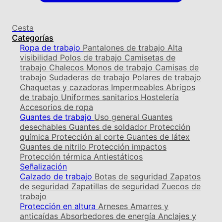
Cesta
Categorías
Ropa de trabajo
Pantalones de trabajo
Alta
visibilidad
Polos de trabajo
Camisetas de
trabajo
Chalecos
Monos de trabajo
Camisas de
trabajo
Sudaderas de trabajo
Polares de trabajo
Chaquetas y cazadoras
Impermeables
Abrigos
de trabajo
Uniformes sanitarios
Hostelería
Accesorios de ropa
Guantes de trabajo
Uso general
Guantes
desechables
Guantes de soldador
Protección
química
Protección al corte
Guantes de látex
Guantes de nitrilo
Protección impactos
Protección térmica
Antiestáticos
Señalización
Calzado de trabajo
Botas de seguridad
Zapatos
de seguridad
Zapatillas de seguridad
Zuecos de
trabajo
Protección en altura
Arneses
Amarres y
anticaídas
Absorbedores de energía
Anclajes y