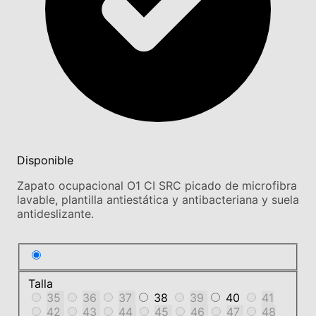
Disponible
Zapato ocupacional O1 CI SRC picado de microfibra
lavable, plantilla antiestática y antibacteriana y suela
antideslizante.
Talla
35
36
37
38
39
40
41
42
43
44
45
46
47
48