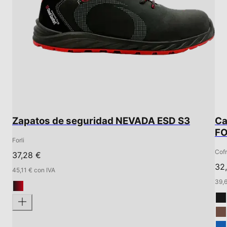
Zapatos de seguridad NEVADA ESD S3
Ca
FO
Forli
Cof
37,28 €
32
45,11 € con IVA
39,6