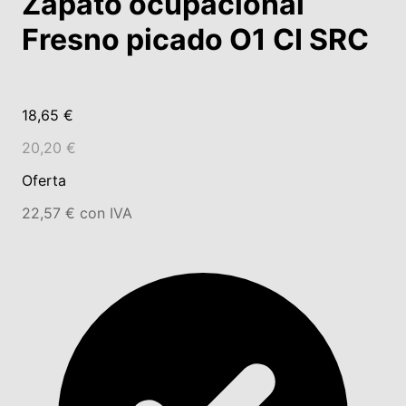
Zapato ocupacional
Fresno picado O1 CI SRC
18,65 €
20,20 €
Oferta
22,57 € con IVA