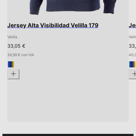
Jersey Alta Visibilidad Velilla 179
Je
Velilla
Velil
33,05 €
33,
39,99 € con IVA
40,0