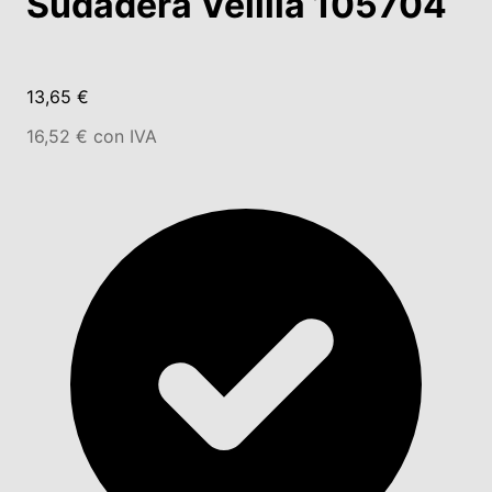
Sudadera Velilla 105704
13,65 €
16,52 € con IVA