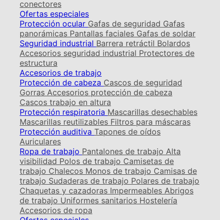
conectores
Ofertas especiales
Protección ocular
Gafas de seguridad
Gafas
panorámicas
Pantallas faciales
Gafas de soldar
Seguridad industrial
Barrera retráctil
Bolardos
Accesorios seguridad industrial
Protectores de
estructura
Accesorios de trabajo
Protección de cabeza
Cascos de seguridad
Gorras
Accesorios protección de cabeza
Cascos trabajo en altura
Protección respiratoria
Mascarillas desechables
Mascarillas reutilizables
Filtros para máscaras
Protección auditiva
Tapones de oídos
Auriculares
Ropa de trabajo
Pantalones de trabajo
Alta
visibilidad
Polos de trabajo
Camisetas de
trabajo
Chalecos
Monos de trabajo
Camisas de
trabajo
Sudaderas de trabajo
Polares de trabajo
Chaquetas y cazadoras
Impermeables
Abrigos
de trabajo
Uniformes sanitarios
Hostelería
Accesorios de ropa