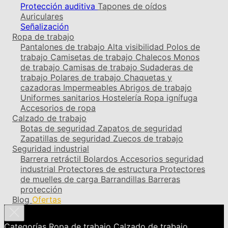
Protección auditiva
Tapones de oídos
Auriculares
Señalización
Ropa de trabajo
Pantalones de trabajo
Alta visibilidad
Polos de
trabajo
Camisetas de trabajo
Chalecos
Monos
de trabajo
Camisas de trabajo
Sudaderas de
trabajo
Polares de trabajo
Chaquetas y
cazadoras
Impermeables
Abrigos de trabajo
Uniformes sanitarios
Hostelería
Ropa ignífuga
Accesorios de ropa
Calzado de trabajo
Botas de seguridad
Zapatos de seguridad
Zapatillas de seguridad
Zuecos de trabajo
Seguridad industrial
Barrera retráctil
Bolardos
Accesorios seguridad
industrial
Protectores de estructura
Protectores
de muelles de carga
Barrandillas
Barreras
protección
Blog
Ofertas
Categorías
Ropa de trabajo
Calzado de trabajo