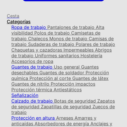
Cesta
Categorías
Ropa de trabajo
Pantalones de trabajo
Alta
visibilidad
Polos de trabajo
Camisetas de
trabajo
Chalecos
Monos de trabajo
Camisas de
trabajo
Sudaderas de trabajo
Polares de trabajo
Chaquetas y cazadoras
Impermeables
Abrigos
de trabajo
Uniformes sanitarios
Hostelería
Accesorios de ropa
Guantes de trabajo
Uso general
Guantes
desechables
Guantes de soldador
Protección
química
Protección al corte
Guantes de látex
Guantes de nitrilo
Protección impactos
Protección térmica
Antiestáticos
Señalización
Calzado de trabajo
Botas de seguridad
Zapatos
de seguridad
Zapatillas de seguridad
Zuecos de
trabajo
Protección en altura
Arneses
Amarres y
anticaídas
Absorbedores de energía
Anclajes y