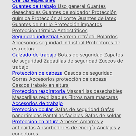
Ofertas especiales
Guantes de trabajo
Uso general
Guantes
desechables
Guantes de soldador
Protección
química
Protección al corte
Guantes de látex
Guantes de nitrilo
Protección impactos
Protección térmica
Antiestáticos
Seguridad industrial
Barrera retráctil
Bolardos
Accesorios seguridad industrial
Protectores de
estructura
Calzado de trabajo
Botas de seguridad
Zapatos
de seguridad
Zapatillas de seguridad
Zuecos de
trabajo
Protección de cabeza
Cascos de seguridad
Gorras
Accesorios protección de cabeza
Cascos trabajo en altura
Protección respiratoria
Mascarillas desechables
Mascarillas reutilizables
Filtros para máscaras
Accesorios de trabajo
Protección ocular
Gafas de seguridad
Gafas
panorámicas
Pantallas faciales
Gafas de soldar
Protección en altura
Arneses
Amarres y
anticaídas
Absorbedores de energía
Anclajes y
conectores