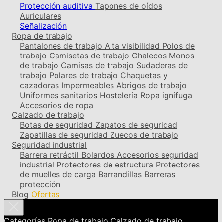
Protección auditiva
Tapones de oídos
Auriculares
Señalización
Ropa de trabajo
Pantalones de trabajo
Alta visibilidad
Polos de
trabajo
Camisetas de trabajo
Chalecos
Monos
de trabajo
Camisas de trabajo
Sudaderas de
trabajo
Polares de trabajo
Chaquetas y
cazadoras
Impermeables
Abrigos de trabajo
Uniformes sanitarios
Hostelería
Ropa ignífuga
Accesorios de ropa
Calzado de trabajo
Botas de seguridad
Zapatos de seguridad
Zapatillas de seguridad
Zuecos de trabajo
Seguridad industrial
Barrera retráctil
Bolardos
Accesorios seguridad
industrial
Protectores de estructura
Protectores
de muelles de carga
Barrandillas
Barreras
protección
Blog
Ofertas
Categorías
Ropa de trabajo
Calzado de trabajo