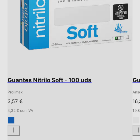
Guantes Nitrilo Soft - 100 uds
Gu
Prolimax
Anse
3,57 €
16,
4,32 € con IVA
19,8