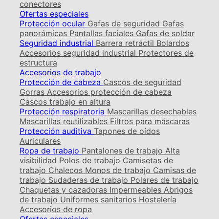
conectores
Ofertas especiales
Protección ocular
Gafas de seguridad
Gafas
panorámicas
Pantallas faciales
Gafas de soldar
Seguridad industrial
Barrera retráctil
Bolardos
Accesorios seguridad industrial
Protectores de
estructura
Accesorios de trabajo
Protección de cabeza
Cascos de seguridad
Gorras
Accesorios protección de cabeza
Cascos trabajo en altura
Protección respiratoria
Mascarillas desechables
Mascarillas reutilizables
Filtros para máscaras
Protección auditiva
Tapones de oídos
Auriculares
Ropa de trabajo
Pantalones de trabajo
Alta
visibilidad
Polos de trabajo
Camisetas de
trabajo
Chalecos
Monos de trabajo
Camisas de
trabajo
Sudaderas de trabajo
Polares de trabajo
Chaquetas y cazadoras
Impermeables
Abrigos
de trabajo
Uniformes sanitarios
Hostelería
Accesorios de ropa