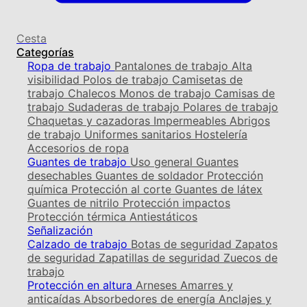
Cesta
Categorías
Ropa de trabajo
Pantalones de trabajo
Alta
visibilidad
Polos de trabajo
Camisetas de
trabajo
Chalecos
Monos de trabajo
Camisas de
trabajo
Sudaderas de trabajo
Polares de trabajo
Chaquetas y cazadoras
Impermeables
Abrigos
de trabajo
Uniformes sanitarios
Hostelería
Accesorios de ropa
Guantes de trabajo
Uso general
Guantes
desechables
Guantes de soldador
Protección
química
Protección al corte
Guantes de látex
Guantes de nitrilo
Protección impactos
Protección térmica
Antiestáticos
Señalización
Calzado de trabajo
Botas de seguridad
Zapatos
de seguridad
Zapatillas de seguridad
Zuecos de
trabajo
Protección en altura
Arneses
Amarres y
anticaídas
Absorbedores de energía
Anclajes y