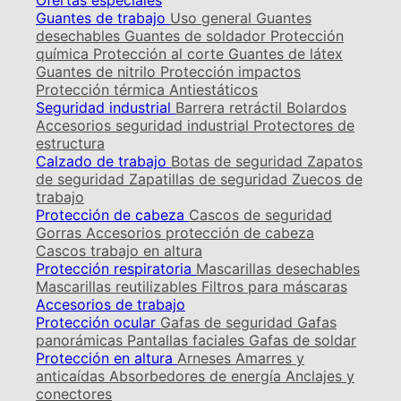
Ofertas especiales
Guantes de trabajo
Uso general
Guantes
desechables
Guantes de soldador
Protección
química
Protección al corte
Guantes de látex
Guantes de nitrilo
Protección impactos
Protección térmica
Antiestáticos
Seguridad industrial
Barrera retráctil
Bolardos
Accesorios seguridad industrial
Protectores de
estructura
Calzado de trabajo
Botas de seguridad
Zapatos
de seguridad
Zapatillas de seguridad
Zuecos de
trabajo
Protección de cabeza
Cascos de seguridad
Gorras
Accesorios protección de cabeza
Cascos trabajo en altura
Protección respiratoria
Mascarillas desechables
Mascarillas reutilizables
Filtros para máscaras
Accesorios de trabajo
Protección ocular
Gafas de seguridad
Gafas
panorámicas
Pantallas faciales
Gafas de soldar
Protección en altura
Arneses
Amarres y
anticaídas
Absorbedores de energía
Anclajes y
conectores