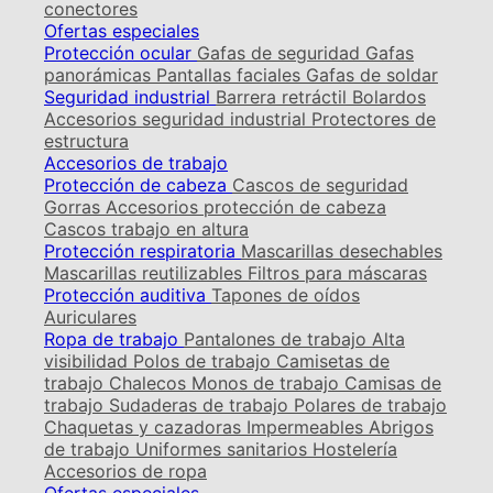
conectores
Ofertas especiales
Protección ocular
Gafas de seguridad
Gafas
panorámicas
Pantallas faciales
Gafas de soldar
Seguridad industrial
Barrera retráctil
Bolardos
Accesorios seguridad industrial
Protectores de
estructura
Accesorios de trabajo
Protección de cabeza
Cascos de seguridad
Gorras
Accesorios protección de cabeza
Cascos trabajo en altura
Protección respiratoria
Mascarillas desechables
Mascarillas reutilizables
Filtros para máscaras
Protección auditiva
Tapones de oídos
Auriculares
Ropa de trabajo
Pantalones de trabajo
Alta
visibilidad
Polos de trabajo
Camisetas de
trabajo
Chalecos
Monos de trabajo
Camisas de
trabajo
Sudaderas de trabajo
Polares de trabajo
Chaquetas y cazadoras
Impermeables
Abrigos
de trabajo
Uniformes sanitarios
Hostelería
Accesorios de ropa