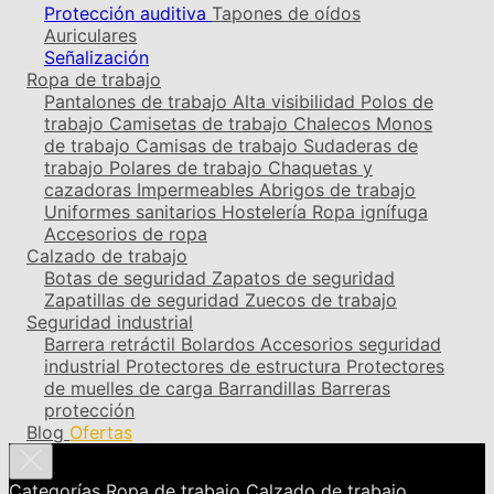
Protección auditiva
Tapones de oídos
Auriculares
Señalización
Ropa de trabajo
Pantalones de trabajo
Alta visibilidad
Polos de
trabajo
Camisetas de trabajo
Chalecos
Monos
de trabajo
Camisas de trabajo
Sudaderas de
trabajo
Polares de trabajo
Chaquetas y
cazadoras
Impermeables
Abrigos de trabajo
Uniformes sanitarios
Hostelería
Ropa ignífuga
Accesorios de ropa
Calzado de trabajo
Botas de seguridad
Zapatos de seguridad
Zapatillas de seguridad
Zuecos de trabajo
Seguridad industrial
Barrera retráctil
Bolardos
Accesorios seguridad
industrial
Protectores de estructura
Protectores
de muelles de carga
Barrandillas
Barreras
protección
Blog
Ofertas
Categorías
Ropa de trabajo
Calzado de trabajo