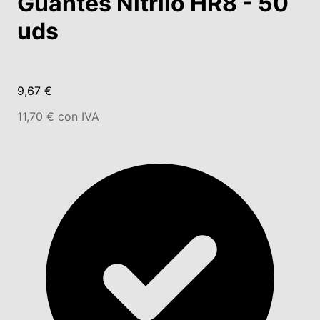
Guantes Nitrilo HR8 - 50
uds
9,67 €
11,70 € con IVA