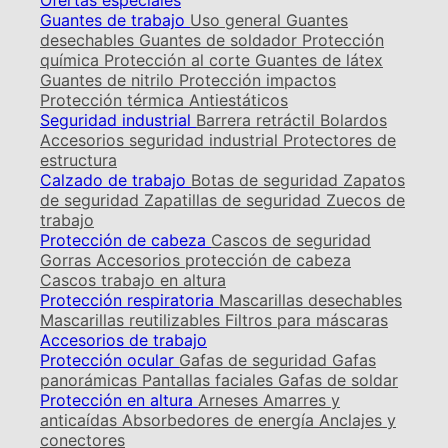
Ofertas especiales
Guantes de trabajo
Uso general
Guantes
desechables
Guantes de soldador
Protección
química
Protección al corte
Guantes de látex
Guantes de nitrilo
Protección impactos
Protección térmica
Antiestáticos
Seguridad industrial
Barrera retráctil
Bolardos
Accesorios seguridad industrial
Protectores de
estructura
Calzado de trabajo
Botas de seguridad
Zapatos
de seguridad
Zapatillas de seguridad
Zuecos de
trabajo
Protección de cabeza
Cascos de seguridad
Gorras
Accesorios protección de cabeza
Cascos trabajo en altura
Protección respiratoria
Mascarillas desechables
Mascarillas reutilizables
Filtros para máscaras
Accesorios de trabajo
Protección ocular
Gafas de seguridad
Gafas
panorámicas
Pantallas faciales
Gafas de soldar
Protección en altura
Arneses
Amarres y
anticaídas
Absorbedores de energía
Anclajes y
conectores