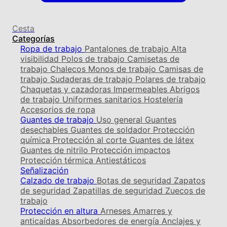
Cesta
Categorías
Ropa de trabajo
Pantalones de trabajo
Alta
visibilidad
Polos de trabajo
Camisetas de
trabajo
Chalecos
Monos de trabajo
Camisas de
trabajo
Sudaderas de trabajo
Polares de trabajo
Chaquetas y cazadoras
Impermeables
Abrigos
de trabajo
Uniformes sanitarios
Hostelería
Accesorios de ropa
Guantes de trabajo
Uso general
Guantes
desechables
Guantes de soldador
Protección
química
Protección al corte
Guantes de látex
Guantes de nitrilo
Protección impactos
Protección térmica
Antiestáticos
Señalización
Calzado de trabajo
Botas de seguridad
Zapatos
de seguridad
Zapatillas de seguridad
Zuecos de
trabajo
Protección en altura
Arneses
Amarres y
anticaídas
Absorbedores de energía
Anclajes y