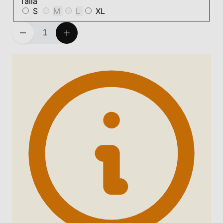
Talla
S
M
L
XL