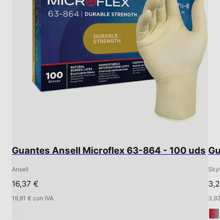
Guantes Ansell Microflex 63-864 - 100 uds
Gu
Ansell
Sky
16,37 €
3,
19,81 € con IVA
3,92