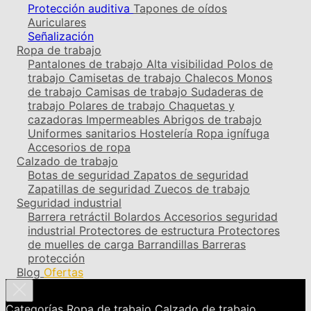
Protección auditiva
Tapones de oídos
Auriculares
Señalización
Ropa de trabajo
Pantalones de trabajo
Alta visibilidad
Polos de
trabajo
Camisetas de trabajo
Chalecos
Monos
de trabajo
Camisas de trabajo
Sudaderas de
trabajo
Polares de trabajo
Chaquetas y
cazadoras
Impermeables
Abrigos de trabajo
Uniformes sanitarios
Hostelería
Ropa ignífuga
Accesorios de ropa
Calzado de trabajo
Botas de seguridad
Zapatos de seguridad
Zapatillas de seguridad
Zuecos de trabajo
Seguridad industrial
Barrera retráctil
Bolardos
Accesorios seguridad
industrial
Protectores de estructura
Protectores
de muelles de carga
Barrandillas
Barreras
protección
Blog
Ofertas
Categorías
Ropa de trabajo
Calzado de trabajo