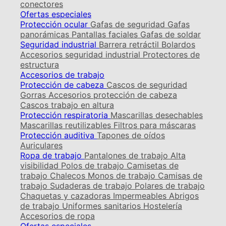
conectores
Ofertas especiales
Protección ocular
Gafas de seguridad
Gafas
panorámicas
Pantallas faciales
Gafas de soldar
Seguridad industrial
Barrera retráctil
Bolardos
Accesorios seguridad industrial
Protectores de
estructura
Accesorios de trabajo
Protección de cabeza
Cascos de seguridad
Gorras
Accesorios protección de cabeza
Cascos trabajo en altura
Protección respiratoria
Mascarillas desechables
Mascarillas reutilizables
Filtros para máscaras
Protección auditiva
Tapones de oídos
Auriculares
Ropa de trabajo
Pantalones de trabajo
Alta
visibilidad
Polos de trabajo
Camisetas de
trabajo
Chalecos
Monos de trabajo
Camisas de
trabajo
Sudaderas de trabajo
Polares de trabajo
Chaquetas y cazadoras
Impermeables
Abrigos
de trabajo
Uniformes sanitarios
Hostelería
Accesorios de ropa