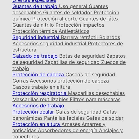
Ofertas especiales
Guantes de trabajo
Uso general
Guantes
desechables
Guantes de soldador
Protección
química
Protección al corte
Guantes de látex
Guantes de nitrilo
Protección impactos
Protección térmica
Antiestáticos
Seguridad industrial
Barrera retráctil
Bolardos
Accesorios seguridad industrial
Protectores de
estructura
Calzado de trabajo
Botas de seguridad
Zapatos
de seguridad
Zapatillas de seguridad
Zuecos de
trabajo
Protección de cabeza
Cascos de seguridad
Gorras
Accesorios protección de cabeza
Cascos trabajo en altura
Protección respiratoria
Mascarillas desechables
Mascarillas reutilizables
Filtros para máscaras
Accesorios de trabajo
Protección ocular
Gafas de seguridad
Gafas
panorámicas
Pantallas faciales
Gafas de soldar
Protección en altura
Arneses
Amarres y
anticaídas
Absorbedores de energía
Anclajes y
conectores