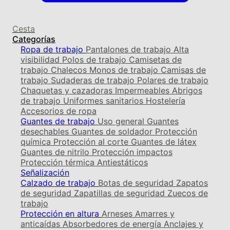
Cesta
Categorías
Ropa de trabajo
Pantalones de trabajo
Alta
visibilidad
Polos de trabajo
Camisetas de
trabajo
Chalecos
Monos de trabajo
Camisas de
trabajo
Sudaderas de trabajo
Polares de trabajo
Chaquetas y cazadoras
Impermeables
Abrigos
de trabajo
Uniformes sanitarios
Hostelería
Accesorios de ropa
Guantes de trabajo
Uso general
Guantes
desechables
Guantes de soldador
Protección
química
Protección al corte
Guantes de látex
Guantes de nitrilo
Protección impactos
Protección térmica
Antiestáticos
Señalización
Calzado de trabajo
Botas de seguridad
Zapatos
de seguridad
Zapatillas de seguridad
Zuecos de
trabajo
Protección en altura
Arneses
Amarres y
anticaídas
Absorbedores de energía
Anclajes y