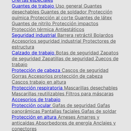
Ofertas especiales
Guantes de trabajo
Uso general
Guantes
desechables
Guantes de soldador
Protección
química
Protección al corte
Guantes de látex
Guantes de nitrilo
Protección impactos
Protección térmica
Antiestáticos
Seguridad industrial
Barrera retráctil
Bolardos
Accesorios seguridad industrial
Protectores de
estructura
Calzado de trabajo
Botas de seguridad
Zapatos
de seguridad
Zapatillas de seguridad
Zuecos de
trabajo
Protección de cabeza
Cascos de seguridad
Gorras
Accesorios protección de cabeza
Cascos trabajo en altura
Protección respiratoria
Mascarillas desechables
Mascarillas reutilizables
Filtros para máscaras
Accesorios de trabajo
Protección ocular
Gafas de seguridad
Gafas
panorámicas
Pantallas faciales
Gafas de soldar
Protección en altura
Arneses
Amarres y
anticaídas
Absorbedores de energía
Anclajes y
conectores