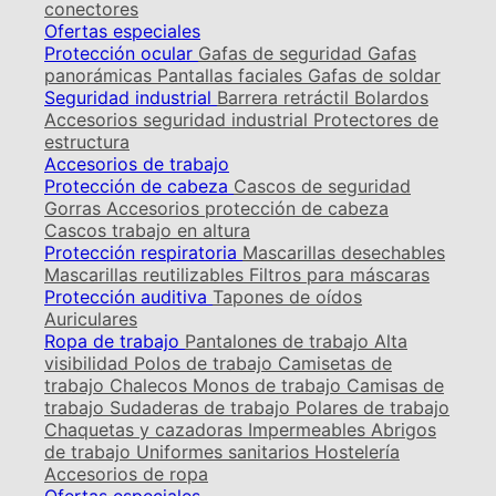
conectores
Ofertas especiales
Protección ocular
Gafas de seguridad
Gafas
panorámicas
Pantallas faciales
Gafas de soldar
Seguridad industrial
Barrera retráctil
Bolardos
Accesorios seguridad industrial
Protectores de
estructura
Accesorios de trabajo
Protección de cabeza
Cascos de seguridad
Gorras
Accesorios protección de cabeza
Cascos trabajo en altura
Protección respiratoria
Mascarillas desechables
Mascarillas reutilizables
Filtros para máscaras
Protección auditiva
Tapones de oídos
Auriculares
Ropa de trabajo
Pantalones de trabajo
Alta
visibilidad
Polos de trabajo
Camisetas de
trabajo
Chalecos
Monos de trabajo
Camisas de
trabajo
Sudaderas de trabajo
Polares de trabajo
Chaquetas y cazadoras
Impermeables
Abrigos
de trabajo
Uniformes sanitarios
Hostelería
Accesorios de ropa