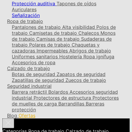
Protección auditiva
Tapones de oídos
Auriculares
Señalización
Ropa de trabajo
Pantalones de trabajo
Alta visibilidad
Polos de
trabajo
Camisetas de trabajo
Chalecos
Monos
de trabajo
Camisas de trabajo
Sudaderas de
trabajo
Polares de trabajo
Chaquetas y
cazadoras
Impermeables
Abrigos de trabajo
Uniformes sanitarios
Hostelería
Ropa ignífuga
Accesorios de ropa
Calzado de trabajo
Botas de seguridad
Zapatos de seguridad
Zapatillas de seguridad
Zuecos de trabajo
Seguridad industrial
Barrera retráctil
Bolardos
Accesorios seguridad
industrial
Protectores de estructura
Protectores
de muelles de carga
Barrandillas
Barreras
protección
Blog
Ofertas
Categorías
Ropa de trabajo
Calzado de trabajo