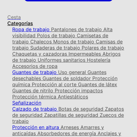
Cesta
Categorías
Ropa de trabajo
Pantalones de trabajo
Alta
visibilidad
Polos de trabajo
Camisetas de
trabajo
Chalecos
Monos de trabajo
Camisas de
trabajo
Sudaderas de trabajo
Polares de trabajo
Chaquetas y cazadoras
Impermeables
Abrigos
de trabajo
Uniformes sanitarios
Hostelería
Accesorios de ropa
Guantes de trabajo
Uso general
Guantes
desechables
Guantes de soldador
Protección
química
Protección al corte
Guantes de látex
Guantes de nitrilo
Protección impactos
Protección térmica
Antiestáticos
Señalización
Calzado de trabajo
Botas de seguridad
Zapatos
de seguridad
Zapatillas de seguridad
Zuecos de
trabajo
Protección en altura
Arneses
Amarres y
anticaídas
Absorbedores de energía
Anclajes y