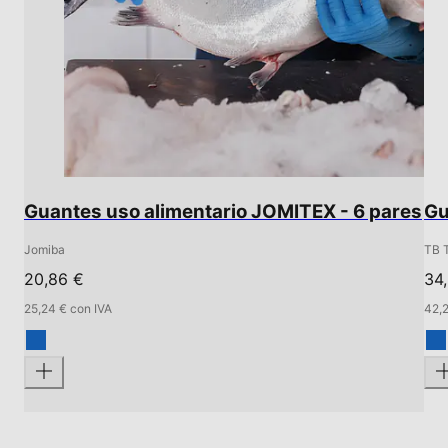
Guantes uso alimentario JOMITEX - 6 pares
Gu
Jomiba
TB 
20,86 €
34
25,24 € con IVA
42,2