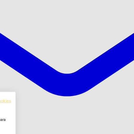
ookies
para