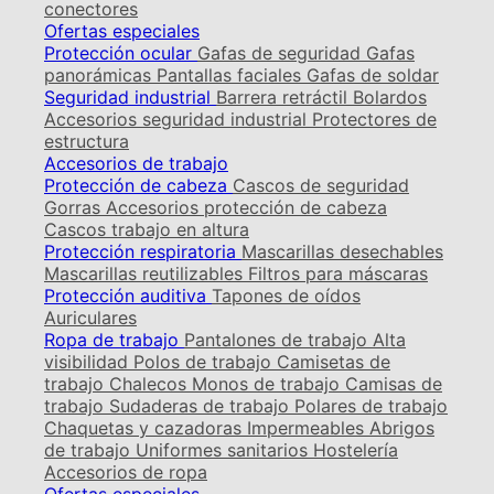
conectores
Ofertas especiales
Protección ocular
Gafas de seguridad
Gafas
panorámicas
Pantallas faciales
Gafas de soldar
Seguridad industrial
Barrera retráctil
Bolardos
Accesorios seguridad industrial
Protectores de
estructura
Accesorios de trabajo
Protección de cabeza
Cascos de seguridad
Gorras
Accesorios protección de cabeza
Cascos trabajo en altura
Protección respiratoria
Mascarillas desechables
Mascarillas reutilizables
Filtros para máscaras
Protección auditiva
Tapones de oídos
Auriculares
Ropa de trabajo
Pantalones de trabajo
Alta
visibilidad
Polos de trabajo
Camisetas de
trabajo
Chalecos
Monos de trabajo
Camisas de
trabajo
Sudaderas de trabajo
Polares de trabajo
Chaquetas y cazadoras
Impermeables
Abrigos
de trabajo
Uniformes sanitarios
Hostelería
Accesorios de ropa