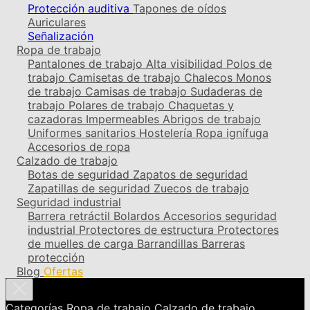
Protección auditiva
Tapones de oídos
Auriculares
Señalización
Ropa de trabajo
Pantalones de trabajo
Alta visibilidad
Polos de
trabajo
Camisetas de trabajo
Chalecos
Monos
de trabajo
Camisas de trabajo
Sudaderas de
trabajo
Polares de trabajo
Chaquetas y
cazadoras
Impermeables
Abrigos de trabajo
Uniformes sanitarios
Hostelería
Ropa ignífuga
Accesorios de ropa
Calzado de trabajo
Botas de seguridad
Zapatos de seguridad
Zapatillas de seguridad
Zuecos de trabajo
Seguridad industrial
Barrera retráctil
Bolardos
Accesorios seguridad
industrial
Protectores de estructura
Protectores
de muelles de carga
Barrandillas
Barreras
protección
Blog
Ofertas
Categorías
Ropa de trabajo
Calzado de trabajo