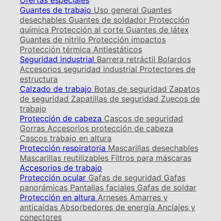
Ofertas especiales
Guantes de trabajo
Uso general
Guantes
desechables
Guantes de soldador
Protección
química
Protección al corte
Guantes de látex
Guantes de nitrilo
Protección impactos
Protección térmica
Antiestáticos
Seguridad industrial
Barrera retráctil
Bolardos
Accesorios seguridad industrial
Protectores de
estructura
Calzado de trabajo
Botas de seguridad
Zapatos
de seguridad
Zapatillas de seguridad
Zuecos de
trabajo
Protección de cabeza
Cascos de seguridad
Gorras
Accesorios protección de cabeza
Cascos trabajo en altura
Protección respiratoria
Mascarillas desechables
Mascarillas reutilizables
Filtros para máscaras
Accesorios de trabajo
Protección ocular
Gafas de seguridad
Gafas
panorámicas
Pantallas faciales
Gafas de soldar
Protección en altura
Arneses
Amarres y
anticaídas
Absorbedores de energía
Anclajes y
conectores