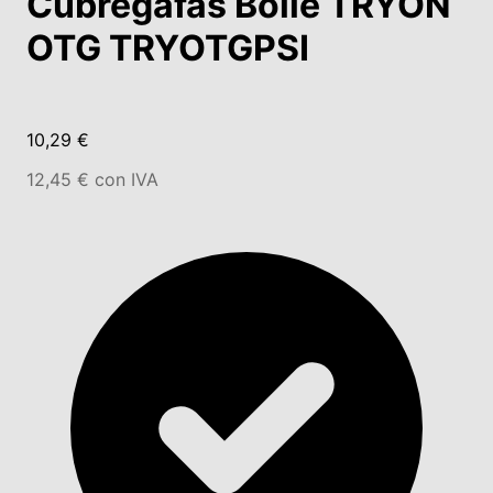
Cubregafas Bollé TRYON
OTG TRYOTGPSI
10,29 €
12,45 € con IVA