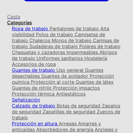
Cesta
Categorías
Ropa de trabajo
Pantalones de trabajo
Alta
visibilidad
Polos de trabajo
Camisetas de
trabajo
Chalecos
Monos de trabajo
Camisas de
trabajo
Sudaderas de trabajo
Polares de trabajo
Chaquetas y cazadoras
Impermeables
Abrigos
de trabajo
Uniformes sanitarios
Hostelería
Accesorios de ropa
Guantes de trabajo
Uso general
Guantes
desechables
Guantes de soldador
Protección
química
Protección al corte
Guantes de látex
Guantes de nitrilo
Protección impactos
Protección térmica
Antiestáticos
Señalización
Calzado de trabajo
Botas de seguridad
Zapatos
de seguridad
Zapatillas de seguridad
Zuecos de
trabajo
Protección en altura
Arneses
Amarres y
anticaídas
Absorbedores de energía
Anclajes y