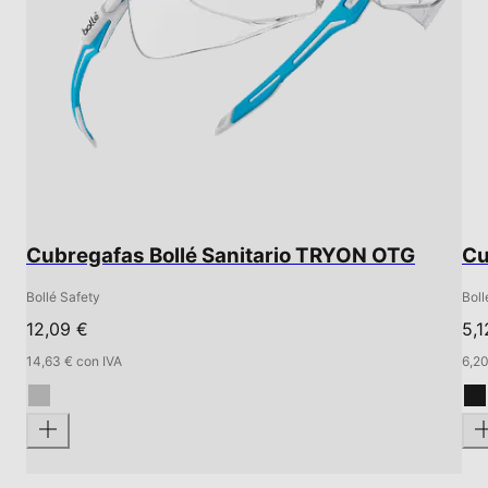
Cubregafas Bollé Sanitario TRYON OTG
Cu
Bollé Safety
Boll
12,09 €
5,1
14,63 € con IVA
6,20