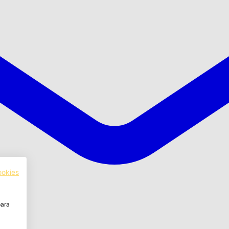
ookies
para