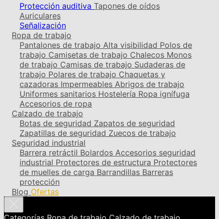
Protección auditiva
Tapones de oídos
Auriculares
Señalización
Ropa de trabajo
Pantalones de trabajo
Alta visibilidad
Polos de
trabajo
Camisetas de trabajo
Chalecos
Monos
de trabajo
Camisas de trabajo
Sudaderas de
trabajo
Polares de trabajo
Chaquetas y
cazadoras
Impermeables
Abrigos de trabajo
Uniformes sanitarios
Hostelería
Ropa ignífuga
Accesorios de ropa
Calzado de trabajo
Botas de seguridad
Zapatos de seguridad
Zapatillas de seguridad
Zuecos de trabajo
Seguridad industrial
Barrera retráctil
Bolardos
Accesorios seguridad
industrial
Protectores de estructura
Protectores
de muelles de carga
Barrandillas
Barreras
protección
Blog
Ofertas
Categorías
Ropa de trabajo
Calzado de trabajo