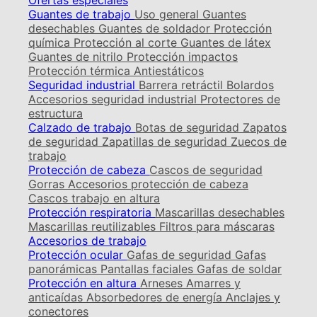
Ofertas especiales
Guantes de trabajo
Uso general
Guantes
desechables
Guantes de soldador
Protección
química
Protección al corte
Guantes de látex
Guantes de nitrilo
Protección impactos
Protección térmica
Antiestáticos
Seguridad industrial
Barrera retráctil
Bolardos
Accesorios seguridad industrial
Protectores de
estructura
Calzado de trabajo
Botas de seguridad
Zapatos
de seguridad
Zapatillas de seguridad
Zuecos de
trabajo
Protección de cabeza
Cascos de seguridad
Gorras
Accesorios protección de cabeza
Cascos trabajo en altura
Protección respiratoria
Mascarillas desechables
Mascarillas reutilizables
Filtros para máscaras
Accesorios de trabajo
Protección ocular
Gafas de seguridad
Gafas
panorámicas
Pantallas faciales
Gafas de soldar
Protección en altura
Arneses
Amarres y
anticaídas
Absorbedores de energía
Anclajes y
conectores