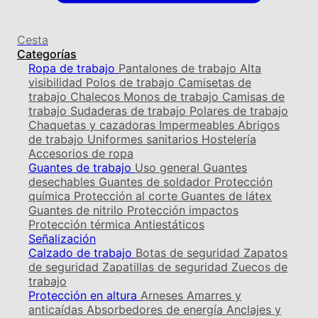
Cesta
Categorías
Ropa de trabajo
Pantalones de trabajo
Alta
visibilidad
Polos de trabajo
Camisetas de
trabajo
Chalecos
Monos de trabajo
Camisas de
trabajo
Sudaderas de trabajo
Polares de trabajo
Chaquetas y cazadoras
Impermeables
Abrigos
de trabajo
Uniformes sanitarios
Hostelería
Accesorios de ropa
Guantes de trabajo
Uso general
Guantes
desechables
Guantes de soldador
Protección
química
Protección al corte
Guantes de látex
Guantes de nitrilo
Protección impactos
Protección térmica
Antiestáticos
Señalización
Calzado de trabajo
Botas de seguridad
Zapatos
de seguridad
Zapatillas de seguridad
Zuecos de
trabajo
Protección en altura
Arneses
Amarres y
anticaídas
Absorbedores de energía
Anclajes y