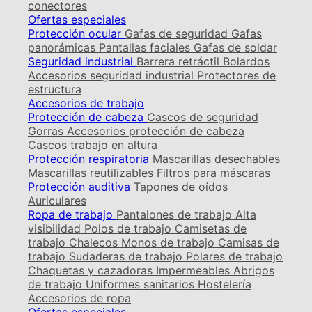
conectores
Ofertas especiales
Protección ocular
Gafas de seguridad
Gafas
panorámicas
Pantallas faciales
Gafas de soldar
Seguridad industrial
Barrera retráctil
Bolardos
Accesorios seguridad industrial
Protectores de
estructura
Accesorios de trabajo
Protección de cabeza
Cascos de seguridad
Gorras
Accesorios protección de cabeza
Cascos trabajo en altura
Protección respiratoria
Mascarillas desechables
Mascarillas reutilizables
Filtros para máscaras
Protección auditiva
Tapones de oídos
Auriculares
Ropa de trabajo
Pantalones de trabajo
Alta
visibilidad
Polos de trabajo
Camisetas de
trabajo
Chalecos
Monos de trabajo
Camisas de
trabajo
Sudaderas de trabajo
Polares de trabajo
Chaquetas y cazadoras
Impermeables
Abrigos
de trabajo
Uniformes sanitarios
Hostelería
Accesorios de ropa