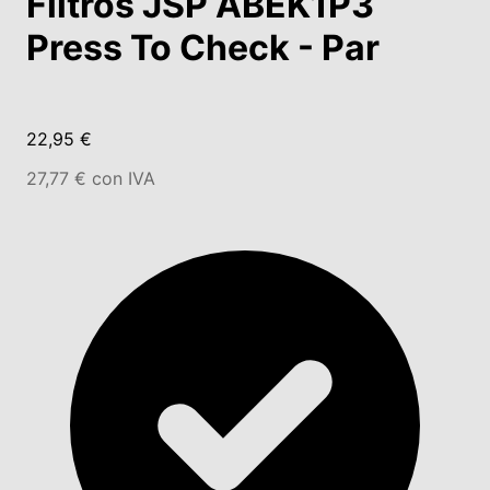
Filtros JSP ABEK1P3
Press To Check - Par
22,95 €
27,77 € con IVA