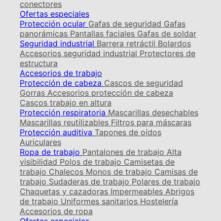
conectores
Ofertas especiales
Protección ocular
Gafas de seguridad
Gafas
panorámicas
Pantallas faciales
Gafas de soldar
Seguridad industrial
Barrera retráctil
Bolardos
Accesorios seguridad industrial
Protectores de
estructura
Accesorios de trabajo
Protección de cabeza
Cascos de seguridad
Gorras
Accesorios protección de cabeza
Cascos trabajo en altura
Protección respiratoria
Mascarillas desechables
Mascarillas reutilizables
Filtros para máscaras
Protección auditiva
Tapones de oídos
Auriculares
Ropa de trabajo
Pantalones de trabajo
Alta
visibilidad
Polos de trabajo
Camisetas de
trabajo
Chalecos
Monos de trabajo
Camisas de
trabajo
Sudaderas de trabajo
Polares de trabajo
Chaquetas y cazadoras
Impermeables
Abrigos
de trabajo
Uniformes sanitarios
Hostelería
Accesorios de ropa