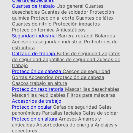
Ofertas especiales
Guantes de trabajo
Uso general
Guantes
desechables
Guantes de soldador
Protección
química
Protección al corte
Guantes de látex
Guantes de nitrilo
Protección impactos
Protección térmica
Antiestáticos
Seguridad industrial
Barrera retráctil
Bolardos
Accesorios seguridad industrial
Protectores de
estructura
Calzado de trabajo
Botas de seguridad
Zapatos
de seguridad
Zapatillas de seguridad
Zuecos de
trabajo
Protección de cabeza
Cascos de seguridad
Gorras
Accesorios protección de cabeza
Cascos trabajo en altura
Protección respiratoria
Mascarillas desechables
Mascarillas reutilizables
Filtros para máscaras
Accesorios de trabajo
Protección ocular
Gafas de seguridad
Gafas
panorámicas
Pantallas faciales
Gafas de soldar
Protección en altura
Arneses
Amarres y
anticaídas
Absorbedores de energía
Anclajes y
conectores