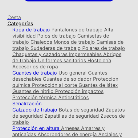
Cesta
Categorías
Ropa de trabajo
Pantalones de trabajo
Alta
visibilidad
Polos de trabajo
Camisetas de
trabajo
Chalecos
Monos de trabajo
Camisas de
trabajo
Sudaderas de trabajo
Polares de trabajo
Chaquetas y cazadoras
Impermeables
Abrigos
de trabajo
Uniformes sanitarios
Hostelería
Accesorios de ropa
Guantes de trabajo
Uso general
Guantes
desechables
Guantes de soldador
Protección
química
Protección al corte
Guantes de látex
Guantes de nitrilo
Protección impactos
Protección térmica
Antiestáticos
Señalización
Calzado de trabajo
Botas de seguridad
Zapatos
de seguridad
Zapatillas de seguridad
Zuecos de
trabajo
Protección en altura
Arneses
Amarres y
anticaídas
Absorbedores de energía
Anclajes y