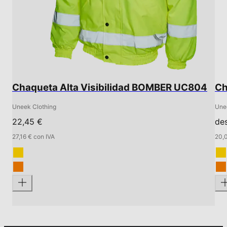
Chaqueta Alta Visibilidad BOMBER UC804
Ch
Uneek Clothing
Une
22,45 €
de
27,16 € con IVA
20,0