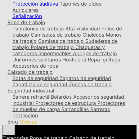
Protección auditiva
Tapones de oídos
Auriculares
Señalización
Ropa de trabajo
Pantalones de trabajo
Alta visibilidad
Polos de
trabajo
Camisetas de trabajo
Chalecos
Monos
de trabajo
Camisas de trabajo
Sudaderas de
trabajo
Polares de trabajo
Chaquetas y
cazadoras
Impermeables
Abrigos de trabajo
Uniformes sanitarios
Hostelería
Ropa ignífuga
Accesorios de ropa
Calzado de trabajo
Botas de seguridad
Zapatos de seguridad
Zapatillas de seguridad
Zuecos de trabajo
Seguridad industrial
Barrera retráctil
Bolardos
Accesorios seguridad
industrial
Protectores de estructura
Protectores
de muelles de carga
Barrandillas
Barreras
protección
Blog
Ofertas
Categorías
Ropa de trabajo
Calzado de trabajo