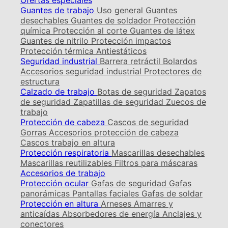
Ofertas especiales
Guantes de trabajo
Uso general
Guantes
desechables
Guantes de soldador
Protección
química
Protección al corte
Guantes de látex
Guantes de nitrilo
Protección impactos
Protección térmica
Antiestáticos
Seguridad industrial
Barrera retráctil
Bolardos
Accesorios seguridad industrial
Protectores de
estructura
Calzado de trabajo
Botas de seguridad
Zapatos
de seguridad
Zapatillas de seguridad
Zuecos de
trabajo
Protección de cabeza
Cascos de seguridad
Gorras
Accesorios protección de cabeza
Cascos trabajo en altura
Protección respiratoria
Mascarillas desechables
Mascarillas reutilizables
Filtros para máscaras
Accesorios de trabajo
Protección ocular
Gafas de seguridad
Gafas
panorámicas
Pantallas faciales
Gafas de soldar
Protección en altura
Arneses
Amarres y
anticaídas
Absorbedores de energía
Anclajes y
conectores