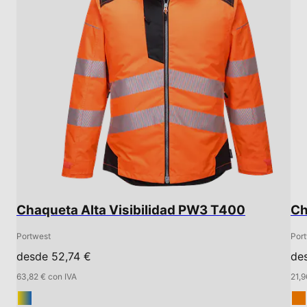
Chaqueta Alta Visibilidad PW3 T400
Ch
Portwest
Por
desde 52,74 €
des
63,82 € con IVA
21,9