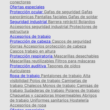
conectores
Ofertas especiales
Protección ocular
Gafas de seguridad
Gafas
panorámicas
Pantallas faciales
Gafas de soldar
Seguridad industrial
Barrera retráctil
Bolardos
Accesorios seguridad industrial
Protectores de
estructura
Accesorios de trabajo
Protección de cabeza
Cascos de seguridad
Gorras
Accesorios protección de cabeza
Cascos trabajo en altura
Protección respiratoria
Mascarillas desechables
Mascarillas reutilizables
Filtros para máscaras
Protección auditiva
Tapones de oídos
Auriculares
Ropa de trabajo
Pantalones de trabajo
Alta
visibilidad
Polos de trabajo
Camisetas de
trabajo
Chalecos
Monos de trabajo
Camisas de
trabajo
Sudaderas de trabajo
Polares de trabajo
Chaquetas y cazadoras
Impermeables
Abrigos
de trabajo
Uniformes sanitarios
Hostelería
Accesorios de ropa