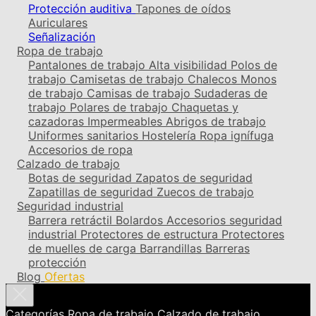
Protección auditiva
Tapones de oídos
Auriculares
Señalización
Ropa de trabajo
Pantalones de trabajo
Alta visibilidad
Polos de
trabajo
Camisetas de trabajo
Chalecos
Monos
de trabajo
Camisas de trabajo
Sudaderas de
trabajo
Polares de trabajo
Chaquetas y
cazadoras
Impermeables
Abrigos de trabajo
Uniformes sanitarios
Hostelería
Ropa ignífuga
Accesorios de ropa
Calzado de trabajo
Botas de seguridad
Zapatos de seguridad
Zapatillas de seguridad
Zuecos de trabajo
Seguridad industrial
Barrera retráctil
Bolardos
Accesorios seguridad
industrial
Protectores de estructura
Protectores
de muelles de carga
Barrandillas
Barreras
protección
Blog
Ofertas
Categorías
Ropa de trabajo
Calzado de trabajo