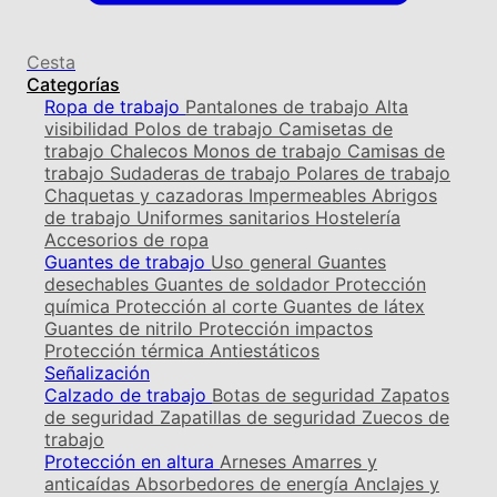
Cesta
Categorías
Ropa de trabajo
Pantalones de trabajo
Alta
visibilidad
Polos de trabajo
Camisetas de
trabajo
Chalecos
Monos de trabajo
Camisas de
trabajo
Sudaderas de trabajo
Polares de trabajo
Chaquetas y cazadoras
Impermeables
Abrigos
de trabajo
Uniformes sanitarios
Hostelería
Accesorios de ropa
Guantes de trabajo
Uso general
Guantes
desechables
Guantes de soldador
Protección
química
Protección al corte
Guantes de látex
Guantes de nitrilo
Protección impactos
Protección térmica
Antiestáticos
Señalización
Calzado de trabajo
Botas de seguridad
Zapatos
de seguridad
Zapatillas de seguridad
Zuecos de
trabajo
Protección en altura
Arneses
Amarres y
anticaídas
Absorbedores de energía
Anclajes y