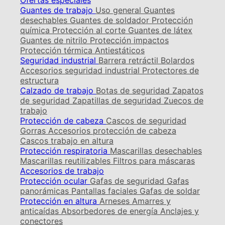
Ofertas especiales
Guantes de trabajo
Uso general
Guantes
desechables
Guantes de soldador
Protección
química
Protección al corte
Guantes de látex
Guantes de nitrilo
Protección impactos
Protección térmica
Antiestáticos
Seguridad industrial
Barrera retráctil
Bolardos
Accesorios seguridad industrial
Protectores de
estructura
Calzado de trabajo
Botas de seguridad
Zapatos
de seguridad
Zapatillas de seguridad
Zuecos de
trabajo
Protección de cabeza
Cascos de seguridad
Gorras
Accesorios protección de cabeza
Cascos trabajo en altura
Protección respiratoria
Mascarillas desechables
Mascarillas reutilizables
Filtros para máscaras
Accesorios de trabajo
Protección ocular
Gafas de seguridad
Gafas
panorámicas
Pantallas faciales
Gafas de soldar
Protección en altura
Arneses
Amarres y
anticaídas
Absorbedores de energía
Anclajes y
conectores