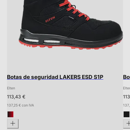
Botas de seguridad LAKERS ESD S1P
Bo
Elten
Elte
113,43 €
113
137,25 € con IVA
137,