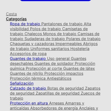
Cesta
Categorías
Ropa de trabajo
Pantalones de trabajo
Alta
visibilidad
Polos de trabajo
Camisetas de
trabajo
Chalecos
Monos de trabajo
Camisas de
trabajo
Sudaderas de trabajo
Polares de trabajo
Chaquetas y cazadoras
Impermeables
Abrigos
de trabajo
Uniformes sanitarios
Hostelería
Accesorios de ropa
Guantes de trabajo
Uso general
Guantes
desechables
Guantes de soldador
Protección
química
Protección al corte
Guantes de látex
Guantes de nitrilo
Protección impactos
Protección térmica
Antiestáticos
Señalización
Calzado de trabajo
Botas de seguridad
Zapatos
de seguridad
Zapatillas de seguridad
Zuecos de
trabajo
Protección en altura
Arneses
Amarres y
anticaídas
Absorbedores de energía
Anclajes y