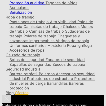
Protección auditiva
Tapones de oídos
Auriculares
Señalización
Ropa de trabajo
Pantalones de trabajo
Alta visibilidad
Polos de
trabajo
Camisetas de trabajo
Chalecos
Monos
de trabajo
Camisas de trabajo
Sudaderas de
trabajo
Polares de trabajo
Chaquetas y
cazadoras
Impermeables
Abrigos de trabajo
Uniformes sanitarios
Hostelería
Ropa ignífuga
Accesorios de ropa
Calzado de trabajo
Botas de seguridad
Zapatos de seguridad
Zapatillas de seguridad
Zuecos de trabajo
Seguridad industrial
Barrera retráctil
Bolardos
Accesorios seguridad
industrial
Protectores de estructura
Protectores
de muelles de carga
Barrandillas
Barreras
protección
Blog
Ofertas
Categorías
Ropa de trabajo
Calzado de trabajo