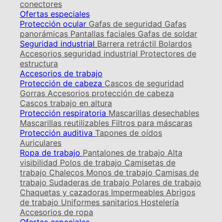
conectores
Ofertas especiales
Protección ocular
Gafas de seguridad
Gafas
panorámicas
Pantallas faciales
Gafas de soldar
Seguridad industrial
Barrera retráctil
Bolardos
Accesorios seguridad industrial
Protectores de
estructura
Accesorios de trabajo
Protección de cabeza
Cascos de seguridad
Gorras
Accesorios protección de cabeza
Cascos trabajo en altura
Protección respiratoria
Mascarillas desechables
Mascarillas reutilizables
Filtros para máscaras
Protección auditiva
Tapones de oídos
Auriculares
Ropa de trabajo
Pantalones de trabajo
Alta
visibilidad
Polos de trabajo
Camisetas de
trabajo
Chalecos
Monos de trabajo
Camisas de
trabajo
Sudaderas de trabajo
Polares de trabajo
Chaquetas y cazadoras
Impermeables
Abrigos
de trabajo
Uniformes sanitarios
Hostelería
Accesorios de ropa