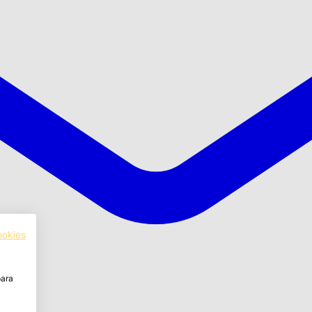
ookies
para