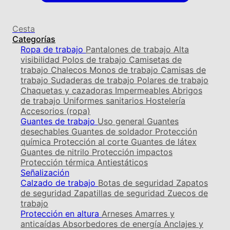
Cesta
Categorías
Ropa de trabajo
Pantalones de trabajo
Alta
visibilidad
Polos de trabajo
Camisetas de
trabajo
Chalecos
Monos de trabajo
Camisas de
trabajo
Sudaderas de trabajo
Polares de trabajo
Chaquetas y cazadoras
Impermeables
Abrigos
de trabajo
Uniformes sanitarios
Hostelería
Accesorios (ropa)
Guantes de trabajo
Uso general
Guantes
desechables
Guantes de soldador
Protección
química
Protección al corte
Guantes de látex
Guantes de nitrilo
Protección impactos
Protección térmica
Antiestáticos
Señalización
Calzado de trabajo
Botas de seguridad
Zapatos
de seguridad
Zapatillas de seguridad
Zuecos de
trabajo
Protección en altura
Arneses
Amarres y
anticaídas
Absorbedores de energía
Anclajes y