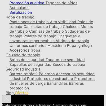
Protección auditiva
Tapones de oídos
Auriculares
Señalización
Ropa de trabajo
Pantalones de trabajo
Alta visibilidad
Polos de
trabajo
Camisetas de trabajo
Chalecos
Monos
de trabajo
Camisas de trabajo
Sudaderas de
trabajo
Polares de trabajo
Chaquetas y
cazadoras
Impermeables
Abrigos de trabajo
Uniformes sanitarios
Hostelería
Ropa ignífuga
Accesorios (ropa)
Calzado de trabajo
Botas de seguridad
Zapatos de seguridad
Zapatillas de seguridad
Zuecos de trabajo
Seguridad industrial
Barrera retráctil
Bolardos
Accesorios seguridad
industrial
Protectores de estructura
Protectores
de muelles de carga
Barrandillas
Barreras
protección
Blog
Ofertas
Categorías
Ropa de trabajo
Calzado de trabajo