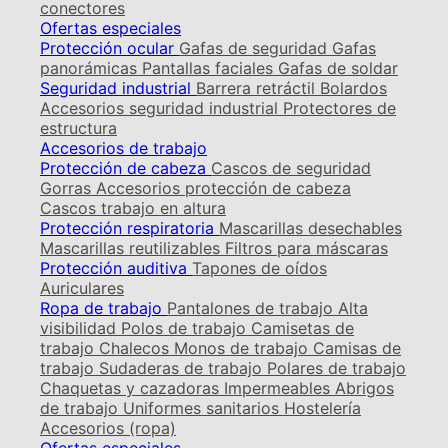
conectores
Ofertas especiales
Protección ocular
Gafas de seguridad
Gafas
panorámicas
Pantallas faciales
Gafas de soldar
Seguridad industrial
Barrera retráctil
Bolardos
Accesorios seguridad industrial
Protectores de
estructura
Accesorios de trabajo
Protección de cabeza
Cascos de seguridad
Gorras
Accesorios protección de cabeza
Cascos trabajo en altura
Protección respiratoria
Mascarillas desechables
Mascarillas reutilizables
Filtros para máscaras
Protección auditiva
Tapones de oídos
Auriculares
Ropa de trabajo
Pantalones de trabajo
Alta
visibilidad
Polos de trabajo
Camisetas de
trabajo
Chalecos
Monos de trabajo
Camisas de
trabajo
Sudaderas de trabajo
Polares de trabajo
Chaquetas y cazadoras
Impermeables
Abrigos
de trabajo
Uniformes sanitarios
Hostelería
Accesorios (ropa)