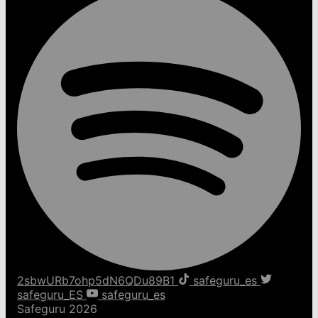
2sbwURb7ohp5dN6QDu89B1
safeguru_es
safeguru_ES
safeguru_es
Safeguru 2026