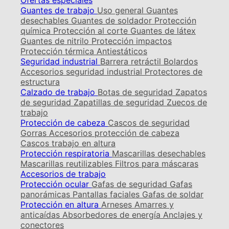
Ofertas especiales
Guantes de trabajo
Uso general
Guantes
desechables
Guantes de soldador
Protección
química
Protección al corte
Guantes de látex
Guantes de nitrilo
Protección impactos
Protección térmica
Antiestáticos
Seguridad industrial
Barrera retráctil
Bolardos
Accesorios seguridad industrial
Protectores de
estructura
Calzado de trabajo
Botas de seguridad
Zapatos
de seguridad
Zapatillas de seguridad
Zuecos de
trabajo
Protección de cabeza
Cascos de seguridad
Gorras
Accesorios protección de cabeza
Cascos trabajo en altura
Protección respiratoria
Mascarillas desechables
Mascarillas reutilizables
Filtros para máscaras
Accesorios de trabajo
Protección ocular
Gafas de seguridad
Gafas
panorámicas
Pantallas faciales
Gafas de soldar
Protección en altura
Arneses
Amarres y
anticaídas
Absorbedores de energía
Anclajes y
conectores