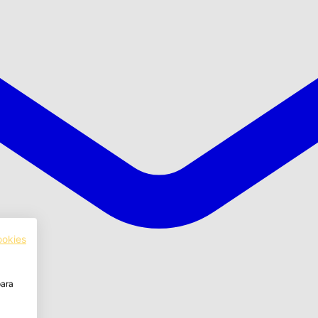
ookies
para