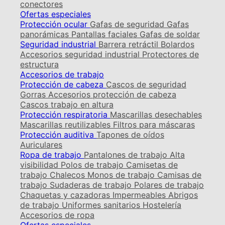
conectores
Ofertas especiales
Protección ocular
Gafas de seguridad
Gafas
panorámicas
Pantallas faciales
Gafas de soldar
Seguridad industrial
Barrera retráctil
Bolardos
Accesorios seguridad industrial
Protectores de
estructura
Accesorios de trabajo
Protección de cabeza
Cascos de seguridad
Gorras
Accesorios protección de cabeza
Cascos trabajo en altura
Protección respiratoria
Mascarillas desechables
Mascarillas reutilizables
Filtros para máscaras
Protección auditiva
Tapones de oídos
Auriculares
Ropa de trabajo
Pantalones de trabajo
Alta
visibilidad
Polos de trabajo
Camisetas de
trabajo
Chalecos
Monos de trabajo
Camisas de
trabajo
Sudaderas de trabajo
Polares de trabajo
Chaquetas y cazadoras
Impermeables
Abrigos
de trabajo
Uniformes sanitarios
Hostelería
Accesorios de ropa