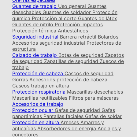
Ofertas especiales
Guantes de trabajo
Uso general
Guantes
desechables
Guantes de soldador
Protección
química
Protección al corte
Guantes de látex
Guantes de nitrilo
Protección impactos
Protección térmica
Antiestáticos
Seguridad industrial
Barrera retráctil
Bolardos
Accesorios seguridad industrial
Protectores de
estructura
Calzado de trabajo
Botas de seguridad
Zapatos
de seguridad
Zapatillas de seguridad
Zuecos de
trabajo
Protección de cabeza
Cascos de seguridad
Gorras
Accesorios protección de cabeza
Cascos trabajo en altura
Protección respiratoria
Mascarillas desechables
Mascarillas reutilizables
Filtros para máscaras
Accesorios de trabajo
Protección ocular
Gafas de seguridad
Gafas
panorámicas
Pantallas faciales
Gafas de soldar
Protección en altura
Arneses
Amarres y
anticaídas
Absorbedores de energía
Anclajes y
conectores