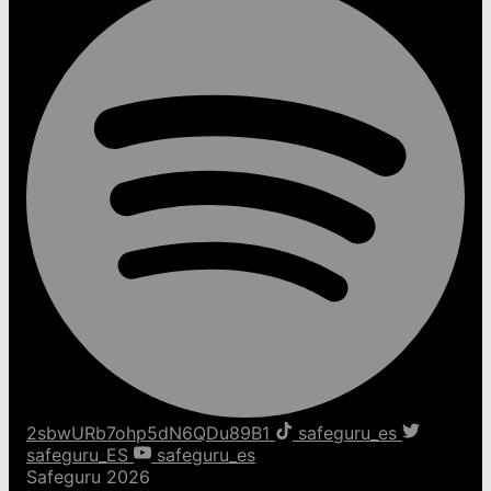
2sbwURb7ohp5dN6QDu89B1
safeguru_es
safeguru_ES
safeguru_es
Safeguru 2026