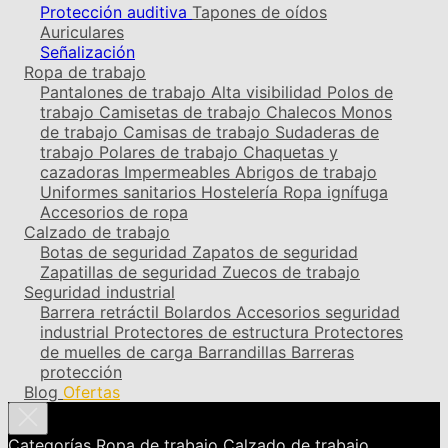
Protección auditiva
Tapones de oídos
Auriculares
Señalización
Ropa de trabajo
Pantalones de trabajo
Alta visibilidad
Polos de
trabajo
Camisetas de trabajo
Chalecos
Monos
de trabajo
Camisas de trabajo
Sudaderas de
trabajo
Polares de trabajo
Chaquetas y
cazadoras
Impermeables
Abrigos de trabajo
Uniformes sanitarios
Hostelería
Ropa ignífuga
Accesorios de ropa
Calzado de trabajo
Botas de seguridad
Zapatos de seguridad
Zapatillas de seguridad
Zuecos de trabajo
Seguridad industrial
Barrera retráctil
Bolardos
Accesorios seguridad
industrial
Protectores de estructura
Protectores
de muelles de carga
Barrandillas
Barreras
protección
Blog
Ofertas
Categorías
Ropa de trabajo
Calzado de trabajo