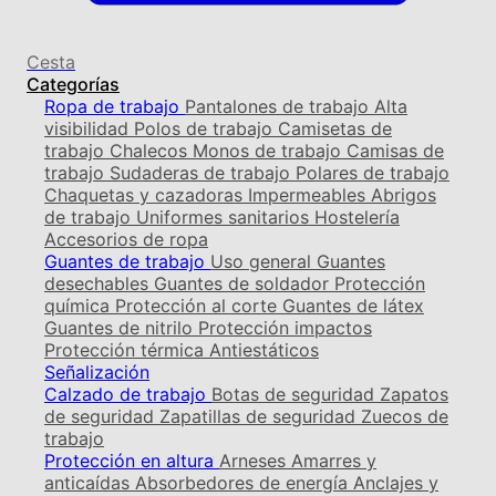
Cesta
Categorías
Ropa de trabajo
Pantalones de trabajo
Alta
visibilidad
Polos de trabajo
Camisetas de
trabajo
Chalecos
Monos de trabajo
Camisas de
trabajo
Sudaderas de trabajo
Polares de trabajo
Chaquetas y cazadoras
Impermeables
Abrigos
de trabajo
Uniformes sanitarios
Hostelería
Accesorios de ropa
Guantes de trabajo
Uso general
Guantes
desechables
Guantes de soldador
Protección
química
Protección al corte
Guantes de látex
Guantes de nitrilo
Protección impactos
Protección térmica
Antiestáticos
Señalización
Calzado de trabajo
Botas de seguridad
Zapatos
de seguridad
Zapatillas de seguridad
Zuecos de
trabajo
Protección en altura
Arneses
Amarres y
anticaídas
Absorbedores de energía
Anclajes y