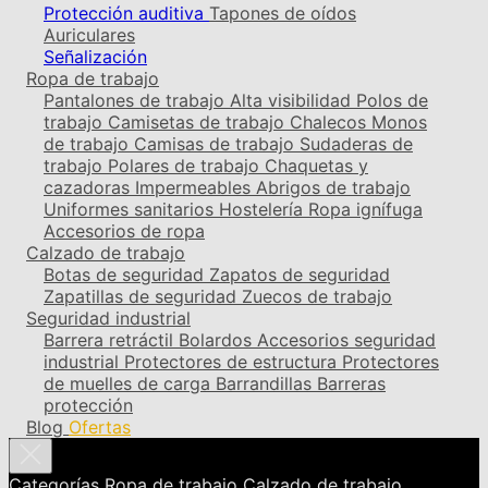
Protección auditiva
Tapones de oídos
Auriculares
Señalización
Ropa de trabajo
Pantalones de trabajo
Alta visibilidad
Polos de
trabajo
Camisetas de trabajo
Chalecos
Monos
de trabajo
Camisas de trabajo
Sudaderas de
trabajo
Polares de trabajo
Chaquetas y
cazadoras
Impermeables
Abrigos de trabajo
Uniformes sanitarios
Hostelería
Ropa ignífuga
Accesorios de ropa
Calzado de trabajo
Botas de seguridad
Zapatos de seguridad
Zapatillas de seguridad
Zuecos de trabajo
Seguridad industrial
Barrera retráctil
Bolardos
Accesorios seguridad
industrial
Protectores de estructura
Protectores
de muelles de carga
Barrandillas
Barreras
protección
Blog
Ofertas
Categorías
Ropa de trabajo
Calzado de trabajo