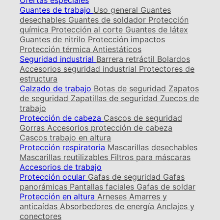
Ofertas especiales
Guantes de trabajo
Uso general
Guantes
desechables
Guantes de soldador
Protección
química
Protección al corte
Guantes de látex
Guantes de nitrilo
Protección impactos
Protección térmica
Antiestáticos
Seguridad industrial
Barrera retráctil
Bolardos
Accesorios seguridad industrial
Protectores de
estructura
Calzado de trabajo
Botas de seguridad
Zapatos
de seguridad
Zapatillas de seguridad
Zuecos de
trabajo
Protección de cabeza
Cascos de seguridad
Gorras
Accesorios protección de cabeza
Cascos trabajo en altura
Protección respiratoria
Mascarillas desechables
Mascarillas reutilizables
Filtros para máscaras
Accesorios de trabajo
Protección ocular
Gafas de seguridad
Gafas
panorámicas
Pantallas faciales
Gafas de soldar
Protección en altura
Arneses
Amarres y
anticaídas
Absorbedores de energía
Anclajes y
conectores