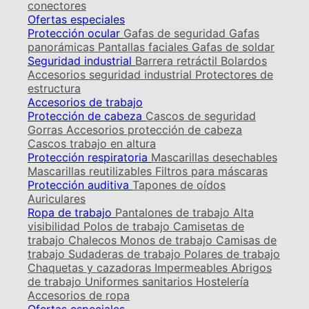
conectores
Ofertas especiales
Protección ocular
Gafas de seguridad
Gafas
panorámicas
Pantallas faciales
Gafas de soldar
Seguridad industrial
Barrera retráctil
Bolardos
Accesorios seguridad industrial
Protectores de
estructura
Accesorios de trabajo
Protección de cabeza
Cascos de seguridad
Gorras
Accesorios protección de cabeza
Cascos trabajo en altura
Protección respiratoria
Mascarillas desechables
Mascarillas reutilizables
Filtros para máscaras
Protección auditiva
Tapones de oídos
Auriculares
Ropa de trabajo
Pantalones de trabajo
Alta
visibilidad
Polos de trabajo
Camisetas de
trabajo
Chalecos
Monos de trabajo
Camisas de
trabajo
Sudaderas de trabajo
Polares de trabajo
Chaquetas y cazadoras
Impermeables
Abrigos
de trabajo
Uniformes sanitarios
Hostelería
Accesorios de ropa