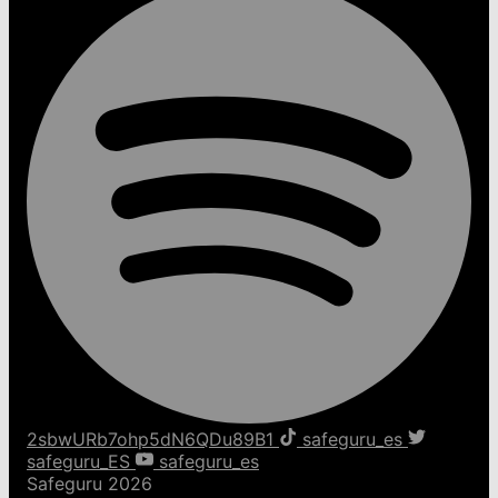
2sbwURb7ohp5dN6QDu89B1
safeguru_es
safeguru_ES
safeguru_es
Safeguru 2026