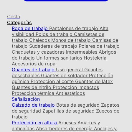
Cesta
Categorías
Ropa de trabajo
Pantalones de trabajo
Alta
visibilidad
Polos de trabajo
Camisetas de
trabajo
Chalecos
Monos de trabajo
Camisas de
trabajo
Sudaderas de trabajo
Polares de trabajo
Chaquetas y cazadoras
Impermeables
Abrigos
de trabajo
Uniformes sanitarios
Hostelería
Accesorios de ropa
Guantes de trabajo
Uso general
Guantes
desechables
Guantes de soldador
Protección
química
Protección al corte
Guantes de látex
Guantes de nitrilo
Protección impactos
Protección térmica
Antiestáticos
Señalización
Calzado de trabajo
Botas de seguridad
Zapatos
de seguridad
Zapatillas de seguridad
Zuecos de
trabajo
Protección en altura
Arneses
Amarres y
anticaídas
Absorbedores de energía
Anclajes y