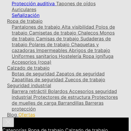
Protección auditiva
Tapones de oídos
Auriculares
Señalización
Ropa de trabajo
Pantalones de trabajo
Alta visibilidad
Polos de
trabajo
Camisetas de trabajo
Chalecos
Monos
de trabajo
Camisas de trabajo
Sudaderas de
trabajo
Polares de trabajo
Chaquetas y
cazadoras
Impermeables
Abrigos de trabajo
Uniformes sanitarios
Hostelería
Ropa ignífuga
Accesorios (ropa)
Calzado de trabajo
Botas de seguridad
Zapatos de seguridad
Zapatillas de seguridad
Zuecos de trabajo
Seguridad industrial
Barrera retráctil
Bolardos
Accesorios seguridad
industrial
Protectores de estructura
Protectores
de muelles de carga
Barrandillas
Barreras
protección
Blog
Ofertas
Categorías
Ropa de trabajo
Calzado de trabajo