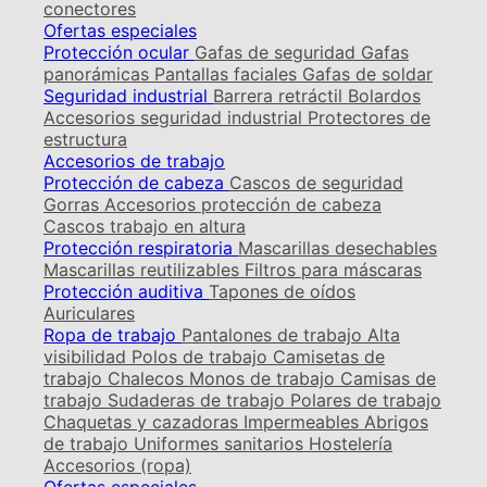
conectores
Ofertas especiales
Protección ocular
Gafas de seguridad
Gafas
panorámicas
Pantallas faciales
Gafas de soldar
Seguridad industrial
Barrera retráctil
Bolardos
Accesorios seguridad industrial
Protectores de
estructura
Accesorios de trabajo
Protección de cabeza
Cascos de seguridad
Gorras
Accesorios protección de cabeza
Cascos trabajo en altura
Protección respiratoria
Mascarillas desechables
Mascarillas reutilizables
Filtros para máscaras
Protección auditiva
Tapones de oídos
Auriculares
Ropa de trabajo
Pantalones de trabajo
Alta
visibilidad
Polos de trabajo
Camisetas de
trabajo
Chalecos
Monos de trabajo
Camisas de
trabajo
Sudaderas de trabajo
Polares de trabajo
Chaquetas y cazadoras
Impermeables
Abrigos
de trabajo
Uniformes sanitarios
Hostelería
Accesorios (ropa)