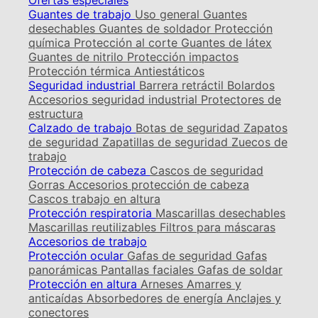
Ofertas especiales
Guantes de trabajo
Uso general
Guantes
desechables
Guantes de soldador
Protección
química
Protección al corte
Guantes de látex
Guantes de nitrilo
Protección impactos
Protección térmica
Antiestáticos
Seguridad industrial
Barrera retráctil
Bolardos
Accesorios seguridad industrial
Protectores de
estructura
Calzado de trabajo
Botas de seguridad
Zapatos
de seguridad
Zapatillas de seguridad
Zuecos de
trabajo
Protección de cabeza
Cascos de seguridad
Gorras
Accesorios protección de cabeza
Cascos trabajo en altura
Protección respiratoria
Mascarillas desechables
Mascarillas reutilizables
Filtros para máscaras
Accesorios de trabajo
Protección ocular
Gafas de seguridad
Gafas
panorámicas
Pantallas faciales
Gafas de soldar
Protección en altura
Arneses
Amarres y
anticaídas
Absorbedores de energía
Anclajes y
conectores