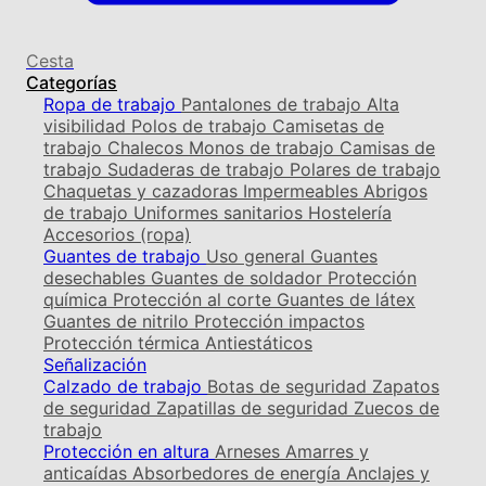
Cesta
Categorías
Ropa de trabajo
Pantalones de trabajo
Alta
visibilidad
Polos de trabajo
Camisetas de
trabajo
Chalecos
Monos de trabajo
Camisas de
trabajo
Sudaderas de trabajo
Polares de trabajo
Chaquetas y cazadoras
Impermeables
Abrigos
de trabajo
Uniformes sanitarios
Hostelería
Accesorios (ropa)
Guantes de trabajo
Uso general
Guantes
desechables
Guantes de soldador
Protección
química
Protección al corte
Guantes de látex
Guantes de nitrilo
Protección impactos
Protección térmica
Antiestáticos
Señalización
Calzado de trabajo
Botas de seguridad
Zapatos
de seguridad
Zapatillas de seguridad
Zuecos de
trabajo
Protección en altura
Arneses
Amarres y
anticaídas
Absorbedores de energía
Anclajes y