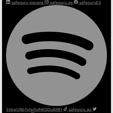
safeguru-espana
safeguru_es
safeguruES
2sbwURb7ohp5dN6QDu89B1
safeguru_es