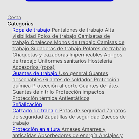
Cesta
Categorías
Ropa de trabajo
Pantalones de trabajo
Alta
visibilidad
Polos de trabajo
Camisetas de
trabajo
Chalecos
Monos de trabajo
Camisas de
trabajo
Sudaderas de trabajo
Polares de trabajo
Chaquetas y cazadoras
Impermeables
Abrigos
de trabajo
Uniformes sanitarios
Hostelería
Accesorios (ropa)
Guantes de trabajo
Uso general
Guantes
desechables
Guantes de soldador
Protección
química
Protección al corte
Guantes de látex
Guantes de nitrilo
Protección impactos
Protección térmica
Antiestáticos
Señalización
Calzado de trabajo
Botas de seguridad
Zapatos
de seguridad
Zapatillas de seguridad
Zuecos de
trabajo
Protección en altura
Arneses
Amarres y
anticaídas
Absorbedores de energía
Anclajes y