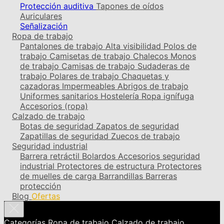
Protección auditiva
Tapones de oídos
Auriculares
Señalización
Ropa de trabajo
Pantalones de trabajo
Alta visibilidad
Polos de
trabajo
Camisetas de trabajo
Chalecos
Monos
de trabajo
Camisas de trabajo
Sudaderas de
trabajo
Polares de trabajo
Chaquetas y
cazadoras
Impermeables
Abrigos de trabajo
Uniformes sanitarios
Hostelería
Ropa ignífuga
Accesorios (ropa)
Calzado de trabajo
Botas de seguridad
Zapatos de seguridad
Zapatillas de seguridad
Zuecos de trabajo
Seguridad industrial
Barrera retráctil
Bolardos
Accesorios seguridad
industrial
Protectores de estructura
Protectores
de muelles de carga
Barrandillas
Barreras
protección
Blog
Ofertas
Categorías
Ropa de trabajo
Calzado de trabajo