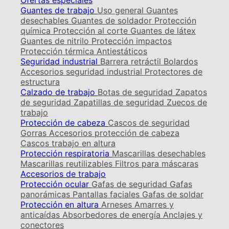
Ofertas especiales
Guantes de trabajo
Uso general
Guantes
desechables
Guantes de soldador
Protección
química
Protección al corte
Guantes de látex
Guantes de nitrilo
Protección impactos
Protección térmica
Antiestáticos
Seguridad industrial
Barrera retráctil
Bolardos
Accesorios seguridad industrial
Protectores de
estructura
Calzado de trabajo
Botas de seguridad
Zapatos
de seguridad
Zapatillas de seguridad
Zuecos de
trabajo
Protección de cabeza
Cascos de seguridad
Gorras
Accesorios protección de cabeza
Cascos trabajo en altura
Protección respiratoria
Mascarillas desechables
Mascarillas reutilizables
Filtros para máscaras
Accesorios de trabajo
Protección ocular
Gafas de seguridad
Gafas
panorámicas
Pantallas faciales
Gafas de soldar
Protección en altura
Arneses
Amarres y
anticaídas
Absorbedores de energía
Anclajes y
conectores