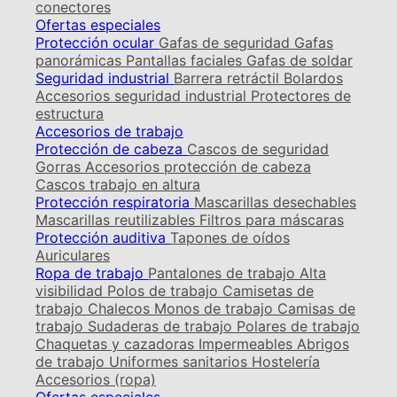
conectores
Ofertas especiales
Protección ocular
Gafas de seguridad
Gafas
panorámicas
Pantallas faciales
Gafas de soldar
Seguridad industrial
Barrera retráctil
Bolardos
Accesorios seguridad industrial
Protectores de
estructura
Accesorios de trabajo
Protección de cabeza
Cascos de seguridad
Gorras
Accesorios protección de cabeza
Cascos trabajo en altura
Protección respiratoria
Mascarillas desechables
Mascarillas reutilizables
Filtros para máscaras
Protección auditiva
Tapones de oídos
Auriculares
Ropa de trabajo
Pantalones de trabajo
Alta
visibilidad
Polos de trabajo
Camisetas de
trabajo
Chalecos
Monos de trabajo
Camisas de
trabajo
Sudaderas de trabajo
Polares de trabajo
Chaquetas y cazadoras
Impermeables
Abrigos
de trabajo
Uniformes sanitarios
Hostelería
Accesorios (ropa)