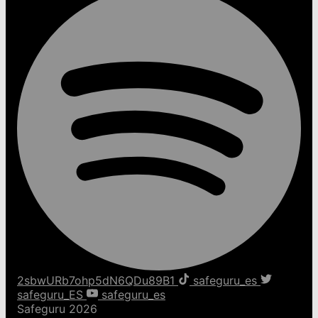
2sbwURb7ohp5dN6QDu89B1
safeguru_es
safeguru_ES
safeguru_es
Safeguru 2026