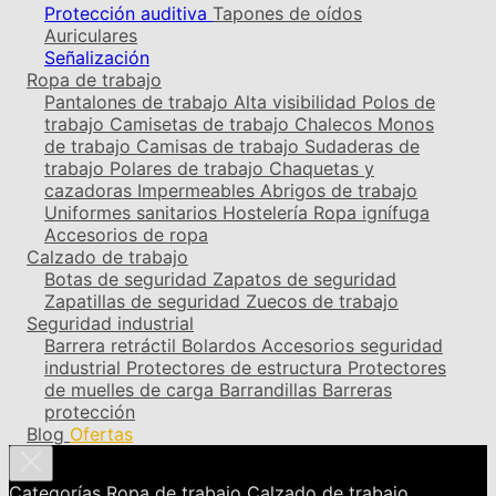
Protección auditiva
Tapones de oídos
Auriculares
Señalización
Ropa de trabajo
Pantalones de trabajo
Alta visibilidad
Polos de
trabajo
Camisetas de trabajo
Chalecos
Monos
de trabajo
Camisas de trabajo
Sudaderas de
trabajo
Polares de trabajo
Chaquetas y
cazadoras
Impermeables
Abrigos de trabajo
Uniformes sanitarios
Hostelería
Ropa ignífuga
Accesorios de ropa
Calzado de trabajo
Botas de seguridad
Zapatos de seguridad
Zapatillas de seguridad
Zuecos de trabajo
Seguridad industrial
Barrera retráctil
Bolardos
Accesorios seguridad
industrial
Protectores de estructura
Protectores
de muelles de carga
Barrandillas
Barreras
protección
Blog
Ofertas
Categorías
Ropa de trabajo
Calzado de trabajo