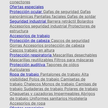
conectores
Ofertas especiales
Protección ocular
Gafas de seguridad
Gafas
panorámicas
Pantallas faciales
Gafas de soldar
Seguridad industrial
Barrera retráctil
Bolardos
Accesorios seguridad industrial
Protectores de
estructura
Accesorios de trabajo
Protección de cabeza
Cascos de seguridad
Gorras
Accesorios protección de cabeza
Cascos trabajo en altura
Protección respiratoria
Mascarillas desechables
Mascarillas reutilizables
Filtros para máscaras
Protección auditiva
Tapones de oídos
Auriculares
Ropa de trabajo
Pantalones de trabajo
Alta
visibilidad
Polos de trabajo
Camisetas de
trabajo
Chalecos
Monos de trabajo
Camisas de
trabajo
Sudaderas de trabajo
Polares de trabajo
Chaquetas y cazadoras
Impermeables
Abrigos
de trabajo
Uniformes sanitarios
Hostelería
Accesorios de ropa