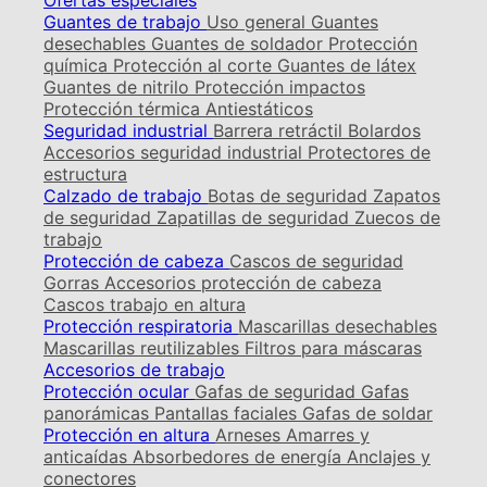
Ofertas especiales
Guantes de trabajo
Uso general
Guantes
desechables
Guantes de soldador
Protección
química
Protección al corte
Guantes de látex
Guantes de nitrilo
Protección impactos
Protección térmica
Antiestáticos
Seguridad industrial
Barrera retráctil
Bolardos
Accesorios seguridad industrial
Protectores de
estructura
Calzado de trabajo
Botas de seguridad
Zapatos
de seguridad
Zapatillas de seguridad
Zuecos de
trabajo
Protección de cabeza
Cascos de seguridad
Gorras
Accesorios protección de cabeza
Cascos trabajo en altura
Protección respiratoria
Mascarillas desechables
Mascarillas reutilizables
Filtros para máscaras
Accesorios de trabajo
Protección ocular
Gafas de seguridad
Gafas
panorámicas
Pantallas faciales
Gafas de soldar
Protección en altura
Arneses
Amarres y
anticaídas
Absorbedores de energía
Anclajes y
conectores