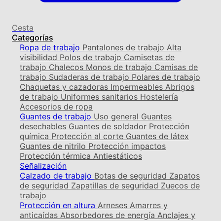
Cesta
Categorías
Ropa de trabajo
Pantalones de trabajo
Alta
visibilidad
Polos de trabajo
Camisetas de
trabajo
Chalecos
Monos de trabajo
Camisas de
trabajo
Sudaderas de trabajo
Polares de trabajo
Chaquetas y cazadoras
Impermeables
Abrigos
de trabajo
Uniformes sanitarios
Hostelería
Accesorios de ropa
Guantes de trabajo
Uso general
Guantes
desechables
Guantes de soldador
Protección
química
Protección al corte
Guantes de látex
Guantes de nitrilo
Protección impactos
Protección térmica
Antiestáticos
Señalización
Calzado de trabajo
Botas de seguridad
Zapatos
de seguridad
Zapatillas de seguridad
Zuecos de
trabajo
Protección en altura
Arneses
Amarres y
anticaídas
Absorbedores de energía
Anclajes y