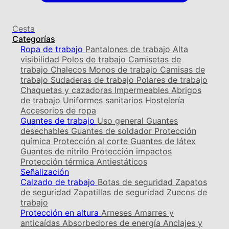
Cesta
Categorías
Ropa de trabajo
Pantalones de trabajo
Alta
visibilidad
Polos de trabajo
Camisetas de
trabajo
Chalecos
Monos de trabajo
Camisas de
trabajo
Sudaderas de trabajo
Polares de trabajo
Chaquetas y cazadoras
Impermeables
Abrigos
de trabajo
Uniformes sanitarios
Hostelería
Accesorios de ropa
Guantes de trabajo
Uso general
Guantes
desechables
Guantes de soldador
Protección
química
Protección al corte
Guantes de látex
Guantes de nitrilo
Protección impactos
Protección térmica
Antiestáticos
Señalización
Calzado de trabajo
Botas de seguridad
Zapatos
de seguridad
Zapatillas de seguridad
Zuecos de
trabajo
Protección en altura
Arneses
Amarres y
anticaídas
Absorbedores de energía
Anclajes y