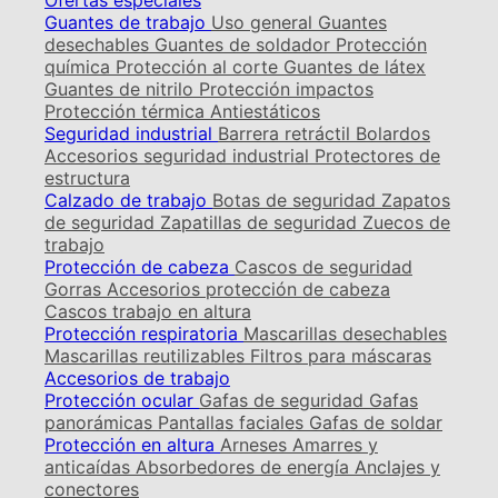
Ofertas especiales
Guantes de trabajo
Uso general
Guantes
desechables
Guantes de soldador
Protección
química
Protección al corte
Guantes de látex
Guantes de nitrilo
Protección impactos
Protección térmica
Antiestáticos
Seguridad industrial
Barrera retráctil
Bolardos
Accesorios seguridad industrial
Protectores de
estructura
Calzado de trabajo
Botas de seguridad
Zapatos
de seguridad
Zapatillas de seguridad
Zuecos de
trabajo
Protección de cabeza
Cascos de seguridad
Gorras
Accesorios protección de cabeza
Cascos trabajo en altura
Protección respiratoria
Mascarillas desechables
Mascarillas reutilizables
Filtros para máscaras
Accesorios de trabajo
Protección ocular
Gafas de seguridad
Gafas
panorámicas
Pantallas faciales
Gafas de soldar
Protección en altura
Arneses
Amarres y
anticaídas
Absorbedores de energía
Anclajes y
conectores