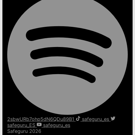
2sbwURb7ohp5dN6QDu89B1
safeguru_es
safeguru_ES
safeguru_es
Safeguru 2026