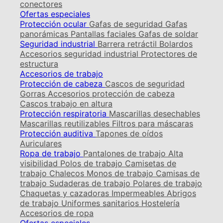
conectores
Ofertas especiales
Protección ocular
Gafas de seguridad
Gafas
panorámicas
Pantallas faciales
Gafas de soldar
Seguridad industrial
Barrera retráctil
Bolardos
Accesorios seguridad industrial
Protectores de
estructura
Accesorios de trabajo
Protección de cabeza
Cascos de seguridad
Gorras
Accesorios protección de cabeza
Cascos trabajo en altura
Protección respiratoria
Mascarillas desechables
Mascarillas reutilizables
Filtros para máscaras
Protección auditiva
Tapones de oídos
Auriculares
Ropa de trabajo
Pantalones de trabajo
Alta
visibilidad
Polos de trabajo
Camisetas de
trabajo
Chalecos
Monos de trabajo
Camisas de
trabajo
Sudaderas de trabajo
Polares de trabajo
Chaquetas y cazadoras
Impermeables
Abrigos
de trabajo
Uniformes sanitarios
Hostelería
Accesorios de ropa