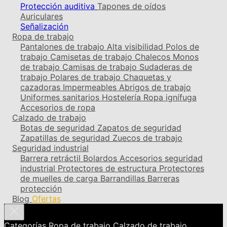
Protección auditiva
Tapones de oídos
Auriculares
Señalización
Ropa de trabajo
Pantalones de trabajo
Alta visibilidad
Polos de
trabajo
Camisetas de trabajo
Chalecos
Monos
de trabajo
Camisas de trabajo
Sudaderas de
trabajo
Polares de trabajo
Chaquetas y
cazadoras
Impermeables
Abrigos de trabajo
Uniformes sanitarios
Hostelería
Ropa ignífuga
Accesorios de ropa
Calzado de trabajo
Botas de seguridad
Zapatos de seguridad
Zapatillas de seguridad
Zuecos de trabajo
Seguridad industrial
Barrera retráctil
Bolardos
Accesorios seguridad
industrial
Protectores de estructura
Protectores
de muelles de carga
Barrandillas
Barreras
protección
Blog
Ofertas
Categorías
Ropa de trabajo
Calzado de trabajo