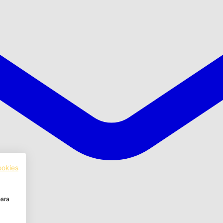
ookies
para