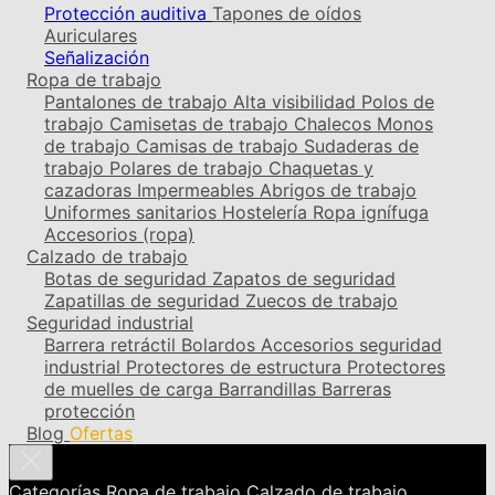
Protección auditiva
Tapones de oídos
Auriculares
Señalización
Ropa de trabajo
Pantalones de trabajo
Alta visibilidad
Polos de
trabajo
Camisetas de trabajo
Chalecos
Monos
de trabajo
Camisas de trabajo
Sudaderas de
trabajo
Polares de trabajo
Chaquetas y
cazadoras
Impermeables
Abrigos de trabajo
Uniformes sanitarios
Hostelería
Ropa ignífuga
Accesorios (ropa)
Calzado de trabajo
Botas de seguridad
Zapatos de seguridad
Zapatillas de seguridad
Zuecos de trabajo
Seguridad industrial
Barrera retráctil
Bolardos
Accesorios seguridad
industrial
Protectores de estructura
Protectores
de muelles de carga
Barrandillas
Barreras
protección
Blog
Ofertas
Categorías
Ropa de trabajo
Calzado de trabajo