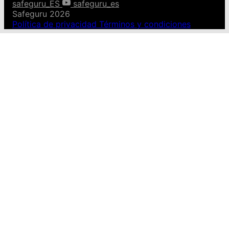
safeguru_ES
safeguru_es
Safeguru 2026
Política de privacidad
Términos y condiciones