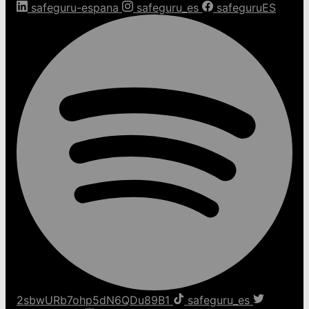
safeguru-espana
safeguru_es
safeguruES
2sbwURb7ohp5dN6QDu89B1
safeguru_es