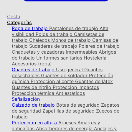
Cesta
Categorías
Ropa de trabajo
Pantalones de trabajo
Alta
visibilidad
Polos de trabajo
Camisetas de
trabajo
Chalecos
Monos de trabajo
Camisas de
trabajo
Sudaderas de trabajo
Polares de trabajo
Chaquetas y cazadoras
Impermeables
Abrigos
de trabajo
Uniformes sanitarios
Hostelería
Accesorios (ropa)
Guantes de trabajo
Uso general
Guantes
desechables
Guantes de soldador
Protección
química
Protección al corte
Guantes de látex
Guantes de nitrilo
Protección impactos
Protección térmica
Antiestáticos
Señalización
Calzado de trabajo
Botas de seguridad
Zapatos
de seguridad
Zapatillas de seguridad
Zuecos de
trabajo
Protección en altura
Arneses
Amarres y
anticaídas
Absorbedores de energía
Anclajes y