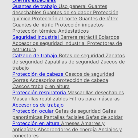
Ofertas especiales
Guantes de trabajo
Uso general
Guantes
desechables
Guantes de soldador
Protección
química
Protección al corte
Guantes de látex
Guantes de nitrilo
Protección impactos
Protección térmica
Antiestáticos
Seguridad industrial
Barrera retráctil
Bolardos
Accesorios seguridad industrial
Protectores de
estructura
Calzado de trabajo
Botas de seguridad
Zapatos
de seguridad
Zapatillas de seguridad
Zuecos de
trabajo
Protección de cabeza
Cascos de seguridad
Gorras
Accesorios protección de cabeza
Cascos trabajo en altura
Protección respiratoria
Mascarillas desechables
Mascarillas reutilizables
Filtros para máscaras
Accesorios de trabajo
Protección ocular
Gafas de seguridad
Gafas
panorámicas
Pantallas faciales
Gafas de soldar
Protección en altura
Arneses
Amarres y
anticaídas
Absorbedores de energía
Anclajes y
conectores