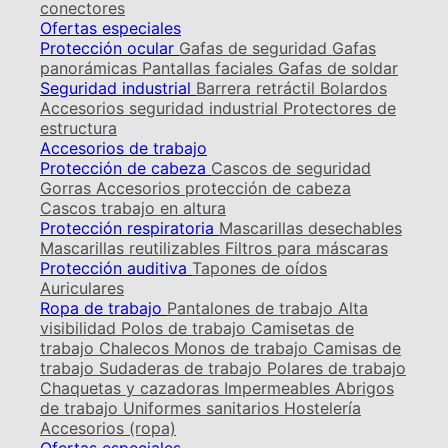
conectores
Ofertas especiales
Protección ocular
Gafas de seguridad
Gafas
panorámicas
Pantallas faciales
Gafas de soldar
Seguridad industrial
Barrera retráctil
Bolardos
Accesorios seguridad industrial
Protectores de
estructura
Accesorios de trabajo
Protección de cabeza
Cascos de seguridad
Gorras
Accesorios protección de cabeza
Cascos trabajo en altura
Protección respiratoria
Mascarillas desechables
Mascarillas reutilizables
Filtros para máscaras
Protección auditiva
Tapones de oídos
Auriculares
Ropa de trabajo
Pantalones de trabajo
Alta
visibilidad
Polos de trabajo
Camisetas de
trabajo
Chalecos
Monos de trabajo
Camisas de
trabajo
Sudaderas de trabajo
Polares de trabajo
Chaquetas y cazadoras
Impermeables
Abrigos
de trabajo
Uniformes sanitarios
Hostelería
Accesorios (ropa)