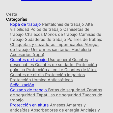
Cesta
Categorías
Ropa de trabajo
Pantalones de trabajo
Alta
visibilidad
Polos de trabajo
Camisetas de
trabajo
Chalecos
Monos de trabajo
Camisas de
trabajo
Sudaderas de trabajo
Polares de trabajo
Chaquetas y cazadoras
Impermeables
Abrigos
de trabajo
Uniformes sanitarios
Hostelería
Accesorios (ropa)
Guantes de trabajo
Uso general
Guantes
desechables
Guantes de soldador
Protección
química
Protección al corte
Guantes de látex
Guantes de nitrilo
Protección impactos
Protección térmica
Antiestáticos
Señalización
Calzado de trabajo
Botas de seguridad
Zapatos
de seguridad
Zapatillas de seguridad
Zuecos de
trabajo
Protección en altura
Arneses
Amarres y
anticaídas
Absorbedores de energía
Anclajes y