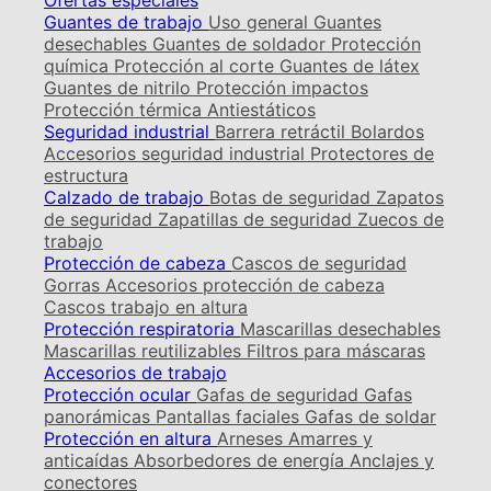
Ofertas especiales
Guantes de trabajo
Uso general
Guantes
desechables
Guantes de soldador
Protección
química
Protección al corte
Guantes de látex
Guantes de nitrilo
Protección impactos
Protección térmica
Antiestáticos
Seguridad industrial
Barrera retráctil
Bolardos
Accesorios seguridad industrial
Protectores de
estructura
Calzado de trabajo
Botas de seguridad
Zapatos
de seguridad
Zapatillas de seguridad
Zuecos de
trabajo
Protección de cabeza
Cascos de seguridad
Gorras
Accesorios protección de cabeza
Cascos trabajo en altura
Protección respiratoria
Mascarillas desechables
Mascarillas reutilizables
Filtros para máscaras
Accesorios de trabajo
Protección ocular
Gafas de seguridad
Gafas
panorámicas
Pantallas faciales
Gafas de soldar
Protección en altura
Arneses
Amarres y
anticaídas
Absorbedores de energía
Anclajes y
conectores