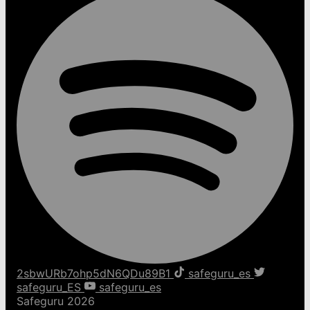
2sbwURb7ohp5dN6QDu89B1
safeguru_es
safeguru_ES
safeguru_es
Safeguru 2026