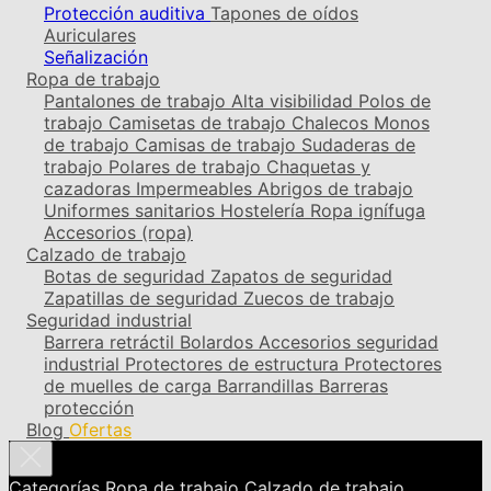
Protección auditiva
Tapones de oídos
Auriculares
Señalización
Ropa de trabajo
Pantalones de trabajo
Alta visibilidad
Polos de
trabajo
Camisetas de trabajo
Chalecos
Monos
de trabajo
Camisas de trabajo
Sudaderas de
trabajo
Polares de trabajo
Chaquetas y
cazadoras
Impermeables
Abrigos de trabajo
Uniformes sanitarios
Hostelería
Ropa ignífuga
Accesorios (ropa)
Calzado de trabajo
Botas de seguridad
Zapatos de seguridad
Zapatillas de seguridad
Zuecos de trabajo
Seguridad industrial
Barrera retráctil
Bolardos
Accesorios seguridad
industrial
Protectores de estructura
Protectores
de muelles de carga
Barrandillas
Barreras
protección
Blog
Ofertas
Categorías
Ropa de trabajo
Calzado de trabajo