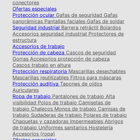
conectores
Ofertas especiales
Protección ocular
Gafas de seguridad
Gafas
panorámicas
Pantallas faciales
Gafas de soldar
Seguridad industrial
Barrera retráctil
Bolardos
Accesorios seguridad industrial
Protectores de
estructura
Accesorios de trabajo
Protección de cabeza
Cascos de seguridad
Gorras
Accesorios protección de cabeza
Cascos trabajo en altura
Protección respiratoria
Mascarillas desechables
Mascarillas reutilizables
Filtros para máscaras
Protección auditiva
Tapones de oídos
Auriculares
Ropa de trabajo
Pantalones de trabajo
Alta
visibilidad
Polos de trabajo
Camisetas de
trabajo
Chalecos
Monos de trabajo
Camisas de
trabajo
Sudaderas de trabajo
Polares de trabajo
Chaquetas y cazadoras
Impermeables
Abrigos
de trabajo
Uniformes sanitarios
Hostelería
Accesorios (ropa)