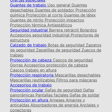
Ofertas especiales
Guantes de trabajo
Uso general
Guantes
desechables
Guantes de soldador
Protección
química
Protección al corte
Guantes de látex
Guantes de nitrilo
Protección impactos
Protección térmica
Antiestáticos
Seguridad industrial
Barrera retráctil
Bolardos
Accesorios seguridad industrial
Protectores de
estructura
Calzado de trabajo
Botas de seguridad
Zapatos
de seguridad
Zapatillas de seguridad
Zuecos de
trabajo
Protección de cabeza
Cascos de seguridad
Gorras
Accesorios protección de cabeza
Cascos trabajo en altura
Protección respiratoria
Mascarillas desechables
Mascarillas reutilizables
Filtros para máscaras
Accesorios de trabajo
Protección ocular
Gafas de seguridad
Gafas
panorámicas
Pantallas faciales
Gafas de soldar
Protección en altura
Arneses
Amarres y
anticaídas
Absorbedores de energía
Anclajes y
conectores