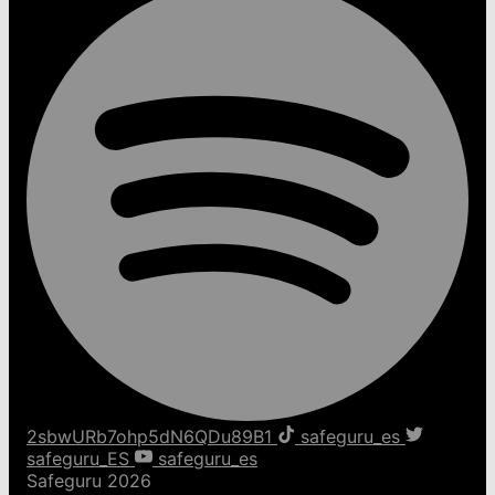
2sbwURb7ohp5dN6QDu89B1
safeguru_es
safeguru_ES
safeguru_es
Safeguru 2026