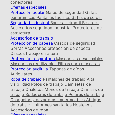
conectores
Ofertas especiales
Protección ocular
Gafas de seguridad
Gafas
panorámicas
Pantallas faciales
Gafas de soldar
Seguridad industrial
Barrera retráctil
Bolardos
Accesorios seguridad industrial
Protectores de
estructura
Accesorios de trabajo
Protección de cabeza
Cascos de seguridad
Gorras
Accesorios protección de cabeza
Cascos trabajo en altura
Protección respiratoria
Mascarillas desechables
Mascarillas reutilizables
Filtros para máscaras
Protección auditiva
Tapones de oídos
Auriculares
Ropa de trabajo
Pantalones de trabajo
Alta
visibilidad
Polos de trabajo
Camisetas de
trabajo
Chalecos
Monos de trabajo
Camisas de
trabajo
Sudaderas de trabajo
Polares de trabajo
Chaquetas y cazadoras
Impermeables
Abrigos
de trabajo
Uniformes sanitarios
Hostelería
Accesorios de ropa