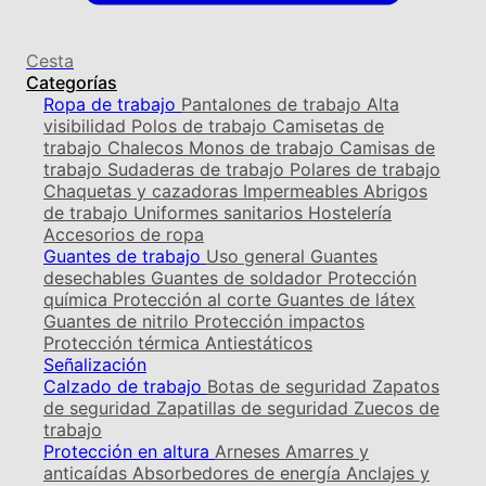
Cesta
Categorías
Ropa de trabajo
Pantalones de trabajo
Alta
visibilidad
Polos de trabajo
Camisetas de
trabajo
Chalecos
Monos de trabajo
Camisas de
trabajo
Sudaderas de trabajo
Polares de trabajo
Chaquetas y cazadoras
Impermeables
Abrigos
de trabajo
Uniformes sanitarios
Hostelería
Accesorios de ropa
Guantes de trabajo
Uso general
Guantes
desechables
Guantes de soldador
Protección
química
Protección al corte
Guantes de látex
Guantes de nitrilo
Protección impactos
Protección térmica
Antiestáticos
Señalización
Calzado de trabajo
Botas de seguridad
Zapatos
de seguridad
Zapatillas de seguridad
Zuecos de
trabajo
Protección en altura
Arneses
Amarres y
anticaídas
Absorbedores de energía
Anclajes y