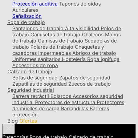
Protección auditiva
Tapones de oídos
Auriculares
Señalización
Ropa de trabajo
Pantalones de trabajo
Alta visibilidad
Polos de
trabajo
Camisetas de trabajo
Chalecos
Monos
de trabajo
Camisas de trabajo
Sudaderas de
trabajo
Polares de trabajo
Chaquetas y
cazadoras
Impermeables
Abrigos de trabajo
Uniformes sanitarios
Hostelería
Ropa ignífuga
Accesorios de ropa
Calzado de trabajo
Botas de seguridad
Zapatos de seguridad
Zapatillas de seguridad
Zuecos de trabajo
Seguridad industrial
Barrera retráctil
Bolardos
Accesorios seguridad
industrial
Protectores de estructura
Protectores
de muelles de carga
Barrandillas
Barreras
protección
Blog
Ofertas
Categorías
Ropa de trabajo
Calzado de trabajo