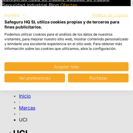
Seguridad industrial
Blog
Ofertas
español
Política de cookies
INICIAR SESIÓN
Safeguru HQ SL utiliza cookies propias y de terceros para
fines publicitarios.
Cesta
Artículos en el carrito, Ver carrito
Podemos utilizar cookies para el análisis de los datos de nuestros
visitantes, para mejorar nuestro sitio web, mostrar contenido personalizado
y brindarle una excelente experiencia en el sitio web. Para obtener más
Tu cesta de la compra está vacía.
información sobre las cookies que utilizamos, abra la configuración.
Aceptar todo
CONTINUAR COMPRA
Ver preferencias
Rechazar
Cuenta
Inicio
›
Marcas
›
UCI