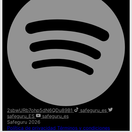
2sbwURb7ohp5dN6QDu89B1
safeguru_es
safeguru_ES
safeguru_es
Safeguru 2026
Política de privacidad
Términos y condiciones