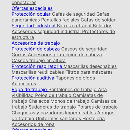
conectores
Ofertas especiales
Protección ocular
Gafas de seguridad
Gafas
panorámicas
Pantallas faciales
Gafas de soldar
Seguridad industrial
Barrera retráctil
Bolardos
Accesorios seguridad industrial
Protectores de
estructura
Accesorios de trabajo
Protección de cabeza
Cascos de seguridad
Gorras
Accesorios protección de cabeza
Cascos trabajo en altura
Protección respiratoria
Mascarillas desechables
Mascarillas reutilizables
Filtros para máscaras
Protección auditiva
Tapones de oídos
Auriculares
Ropa de trabajo
Pantalones de trabajo
Alta
visibilidad
Polos de trabajo
Camisetas de
trabajo
Chalecos
Monos de trabajo
Camisas de
trabajo
Sudaderas de trabajo
Polares de trabajo
Chaquetas y cazadoras
Impermeables
Abrigos
de trabajo
Uniformes sanitarios
Hostelería
Accesorios de ropa