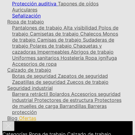
Protección auditiva
Tapones de oídos
Auriculares
Señalización
Ropa de trabajo
Pantalones de trabajo
Alta visibilidad
Polos de
trabajo
Camisetas de trabajo
Chalecos
Monos
de trabajo
Camisas de trabajo
Sudaderas de
trabajo
Polares de trabajo
Chaquetas y
cazadoras
Impermeables
Abrigos de trabajo
Uniformes sanitarios
Hostelería
Ropa ignífuga
Accesorios de ropa
Calzado de trabajo
Botas de seguridad
Zapatos de seguridad
Zapatillas de seguridad
Zuecos de trabajo
Seguridad industrial
Barrera retráctil
Bolardos
Accesorios seguridad
industrial
Protectores de estructura
Protectores
de muelles de carga
Barrandillas
Barreras
protección
Blog
Ofertas
Categorías
Ropa de trabajo
Calzado de trabajo