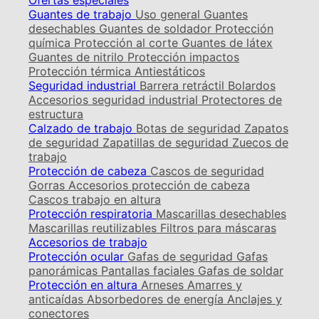
Ofertas especiales
Guantes de trabajo
Uso general
Guantes
desechables
Guantes de soldador
Protección
química
Protección al corte
Guantes de látex
Guantes de nitrilo
Protección impactos
Protección térmica
Antiestáticos
Seguridad industrial
Barrera retráctil
Bolardos
Accesorios seguridad industrial
Protectores de
estructura
Calzado de trabajo
Botas de seguridad
Zapatos
de seguridad
Zapatillas de seguridad
Zuecos de
trabajo
Protección de cabeza
Cascos de seguridad
Gorras
Accesorios protección de cabeza
Cascos trabajo en altura
Protección respiratoria
Mascarillas desechables
Mascarillas reutilizables
Filtros para máscaras
Accesorios de trabajo
Protección ocular
Gafas de seguridad
Gafas
panorámicas
Pantallas faciales
Gafas de soldar
Protección en altura
Arneses
Amarres y
anticaídas
Absorbedores de energía
Anclajes y
conectores