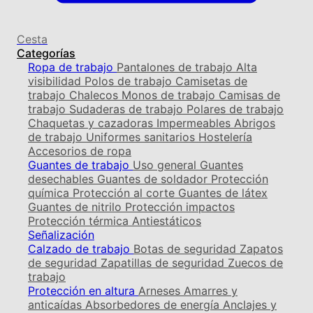
Cesta
Categorías
Ropa de trabajo
Pantalones de trabajo
Alta
visibilidad
Polos de trabajo
Camisetas de
trabajo
Chalecos
Monos de trabajo
Camisas de
trabajo
Sudaderas de trabajo
Polares de trabajo
Chaquetas y cazadoras
Impermeables
Abrigos
de trabajo
Uniformes sanitarios
Hostelería
Accesorios de ropa
Guantes de trabajo
Uso general
Guantes
desechables
Guantes de soldador
Protección
química
Protección al corte
Guantes de látex
Guantes de nitrilo
Protección impactos
Protección térmica
Antiestáticos
Señalización
Calzado de trabajo
Botas de seguridad
Zapatos
de seguridad
Zapatillas de seguridad
Zuecos de
trabajo
Protección en altura
Arneses
Amarres y
anticaídas
Absorbedores de energía
Anclajes y