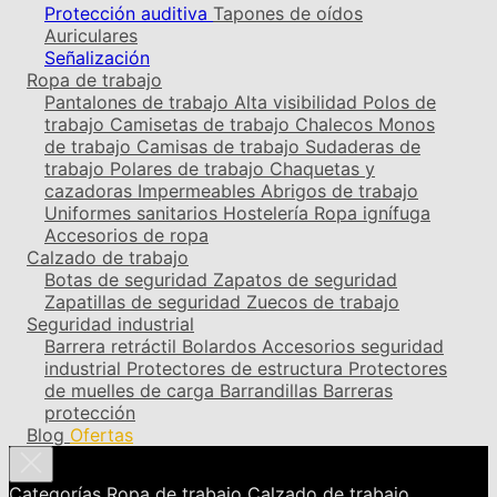
Protección auditiva
Tapones de oídos
Auriculares
Señalización
Ropa de trabajo
Pantalones de trabajo
Alta visibilidad
Polos de
trabajo
Camisetas de trabajo
Chalecos
Monos
de trabajo
Camisas de trabajo
Sudaderas de
trabajo
Polares de trabajo
Chaquetas y
cazadoras
Impermeables
Abrigos de trabajo
Uniformes sanitarios
Hostelería
Ropa ignífuga
Accesorios de ropa
Calzado de trabajo
Botas de seguridad
Zapatos de seguridad
Zapatillas de seguridad
Zuecos de trabajo
Seguridad industrial
Barrera retráctil
Bolardos
Accesorios seguridad
industrial
Protectores de estructura
Protectores
de muelles de carga
Barrandillas
Barreras
protección
Blog
Ofertas
Categorías
Ropa de trabajo
Calzado de trabajo