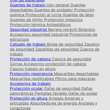
Ofertas especiales
Guantes de trabajo
Uso general
Guantes
desechables
Guantes de soldador
Protección
química
Protección al corte
Guantes de látex
Guantes de nitrilo
Protección impactos
Protección térmica
Antiestáticos
Seguridad industrial
Barrera retráctil
Bolardos
Accesorios seguridad industrial
Protectores de
estructura
Calzado de trabajo
Botas de seguridad
Zapatos
de seguridad
Zapatillas de seguridad
Zuecos de
trabajo
Protección de cabeza
Cascos de seguridad
Gorras
Accesorios protección de cabeza
Cascos trabajo en altura
Protección respiratoria
Mascarillas desechables
Mascarillas reutilizables
Filtros para máscaras
Accesorios de trabajo
Protección ocular
Gafas de seguridad
Gafas
panorámicas
Pantallas faciales
Gafas de soldar
Protección en altura
Arneses
Amarres y
anticaídas
Absorbedores de energía
Anclajes y
conectores