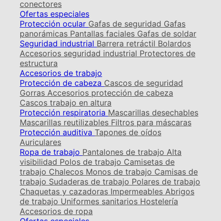
conectores
Ofertas especiales
Protección ocular
Gafas de seguridad
Gafas
panorámicas
Pantallas faciales
Gafas de soldar
Seguridad industrial
Barrera retráctil
Bolardos
Accesorios seguridad industrial
Protectores de
estructura
Accesorios de trabajo
Protección de cabeza
Cascos de seguridad
Gorras
Accesorios protección de cabeza
Cascos trabajo en altura
Protección respiratoria
Mascarillas desechables
Mascarillas reutilizables
Filtros para máscaras
Protección auditiva
Tapones de oídos
Auriculares
Ropa de trabajo
Pantalones de trabajo
Alta
visibilidad
Polos de trabajo
Camisetas de
trabajo
Chalecos
Monos de trabajo
Camisas de
trabajo
Sudaderas de trabajo
Polares de trabajo
Chaquetas y cazadoras
Impermeables
Abrigos
de trabajo
Uniformes sanitarios
Hostelería
Accesorios de ropa