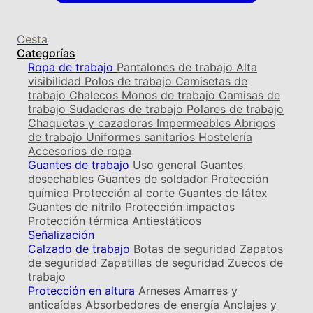
Cesta
Categorías
Ropa de trabajo
Pantalones de trabajo
Alta
visibilidad
Polos de trabajo
Camisetas de
trabajo
Chalecos
Monos de trabajo
Camisas de
trabajo
Sudaderas de trabajo
Polares de trabajo
Chaquetas y cazadoras
Impermeables
Abrigos
de trabajo
Uniformes sanitarios
Hostelería
Accesorios de ropa
Guantes de trabajo
Uso general
Guantes
desechables
Guantes de soldador
Protección
química
Protección al corte
Guantes de látex
Guantes de nitrilo
Protección impactos
Protección térmica
Antiestáticos
Señalización
Calzado de trabajo
Botas de seguridad
Zapatos
de seguridad
Zapatillas de seguridad
Zuecos de
trabajo
Protección en altura
Arneses
Amarres y
anticaídas
Absorbedores de energía
Anclajes y