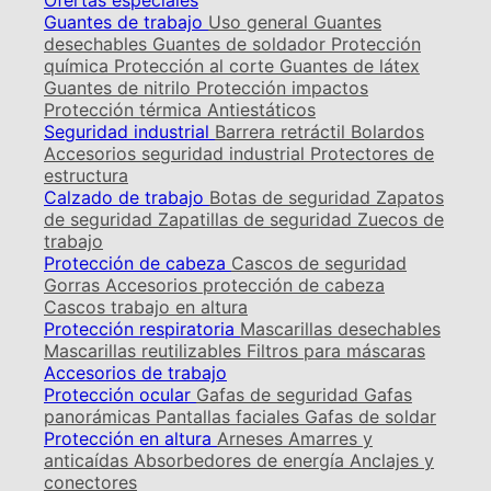
Ofertas especiales
Guantes de trabajo
Uso general
Guantes
desechables
Guantes de soldador
Protección
química
Protección al corte
Guantes de látex
Guantes de nitrilo
Protección impactos
Protección térmica
Antiestáticos
Seguridad industrial
Barrera retráctil
Bolardos
Accesorios seguridad industrial
Protectores de
estructura
Calzado de trabajo
Botas de seguridad
Zapatos
de seguridad
Zapatillas de seguridad
Zuecos de
trabajo
Protección de cabeza
Cascos de seguridad
Gorras
Accesorios protección de cabeza
Cascos trabajo en altura
Protección respiratoria
Mascarillas desechables
Mascarillas reutilizables
Filtros para máscaras
Accesorios de trabajo
Protección ocular
Gafas de seguridad
Gafas
panorámicas
Pantallas faciales
Gafas de soldar
Protección en altura
Arneses
Amarres y
anticaídas
Absorbedores de energía
Anclajes y
conectores