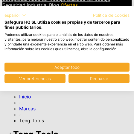
Seguridad industrial
Blog
Ofertas
español
Política de cookies
INICIAR SESIÓN
Safeguru HQ SL utiliza cookies propias y de terceros para
fines publicitarios.
Cesta
Artículos en el carrito, Ver carrito
Podemos utilizar cookies para el análisis de los datos de nuestros
visitantes, para mejorar nuestro sitio web, mostrar contenido personalizado
y brindarle una excelente experiencia en el sitio web. Para obtener más
Tu cesta de la compra está vacía.
información sobre las cookies que utilizamos, abra la configuración.
Aceptar todo
CONTINUAR COMPRA
Ver preferencias
Rechazar
Cuenta
Inicio
›
Marcas
›
Teng Tools