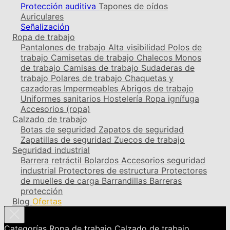
Protección auditiva
Tapones de oídos
Auriculares
Señalización
Ropa de trabajo
Pantalones de trabajo
Alta visibilidad
Polos de
trabajo
Camisetas de trabajo
Chalecos
Monos
de trabajo
Camisas de trabajo
Sudaderas de
trabajo
Polares de trabajo
Chaquetas y
cazadoras
Impermeables
Abrigos de trabajo
Uniformes sanitarios
Hostelería
Ropa ignífuga
Accesorios (ropa)
Calzado de trabajo
Botas de seguridad
Zapatos de seguridad
Zapatillas de seguridad
Zuecos de trabajo
Seguridad industrial
Barrera retráctil
Bolardos
Accesorios seguridad
industrial
Protectores de estructura
Protectores
de muelles de carga
Barrandillas
Barreras
protección
Blog
Ofertas
Categorías
Ropa de trabajo
Calzado de trabajo