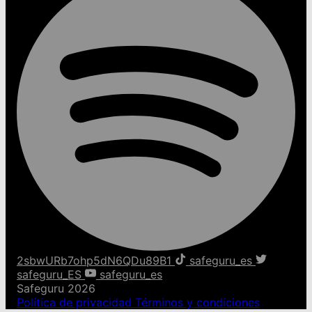
2sbwURb7ohp5dN6QDu89B1
safeguru_es
safeguru_ES
safeguru_es
Safeguru 2026
Política de privacidad
Términos y condiciones