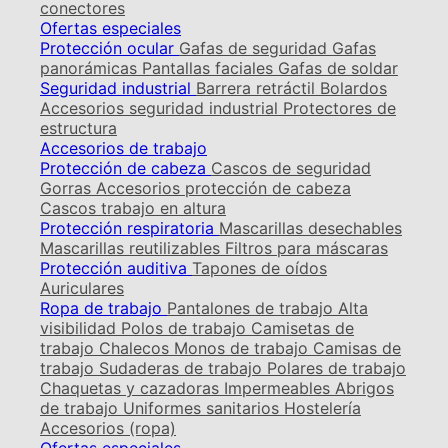
conectores
Ofertas especiales
Protección ocular
Gafas de seguridad
Gafas
panorámicas
Pantallas faciales
Gafas de soldar
Seguridad industrial
Barrera retráctil
Bolardos
Accesorios seguridad industrial
Protectores de
estructura
Accesorios de trabajo
Protección de cabeza
Cascos de seguridad
Gorras
Accesorios protección de cabeza
Cascos trabajo en altura
Protección respiratoria
Mascarillas desechables
Mascarillas reutilizables
Filtros para máscaras
Protección auditiva
Tapones de oídos
Auriculares
Ropa de trabajo
Pantalones de trabajo
Alta
visibilidad
Polos de trabajo
Camisetas de
trabajo
Chalecos
Monos de trabajo
Camisas de
trabajo
Sudaderas de trabajo
Polares de trabajo
Chaquetas y cazadoras
Impermeables
Abrigos
de trabajo
Uniformes sanitarios
Hostelería
Accesorios (ropa)