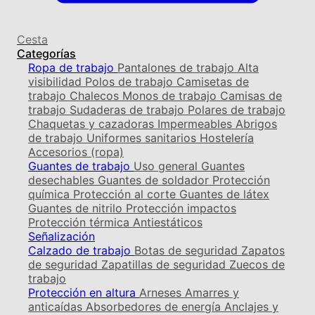
Cesta
Categorías
Ropa de trabajo
Pantalones de trabajo
Alta
visibilidad
Polos de trabajo
Camisetas de
trabajo
Chalecos
Monos de trabajo
Camisas de
trabajo
Sudaderas de trabajo
Polares de trabajo
Chaquetas y cazadoras
Impermeables
Abrigos
de trabajo
Uniformes sanitarios
Hostelería
Accesorios (ropa)
Guantes de trabajo
Uso general
Guantes
desechables
Guantes de soldador
Protección
química
Protección al corte
Guantes de látex
Guantes de nitrilo
Protección impactos
Protección térmica
Antiestáticos
Señalización
Calzado de trabajo
Botas de seguridad
Zapatos
de seguridad
Zapatillas de seguridad
Zuecos de
trabajo
Protección en altura
Arneses
Amarres y
anticaídas
Absorbedores de energía
Anclajes y