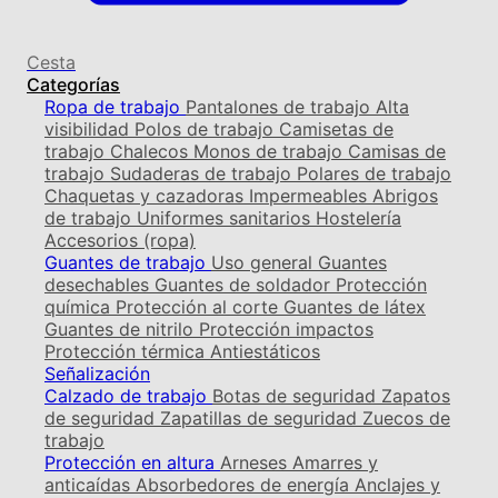
Cesta
Categorías
Ropa de trabajo
Pantalones de trabajo
Alta
visibilidad
Polos de trabajo
Camisetas de
trabajo
Chalecos
Monos de trabajo
Camisas de
trabajo
Sudaderas de trabajo
Polares de trabajo
Chaquetas y cazadoras
Impermeables
Abrigos
de trabajo
Uniformes sanitarios
Hostelería
Accesorios (ropa)
Guantes de trabajo
Uso general
Guantes
desechables
Guantes de soldador
Protección
química
Protección al corte
Guantes de látex
Guantes de nitrilo
Protección impactos
Protección térmica
Antiestáticos
Señalización
Calzado de trabajo
Botas de seguridad
Zapatos
de seguridad
Zapatillas de seguridad
Zuecos de
trabajo
Protección en altura
Arneses
Amarres y
anticaídas
Absorbedores de energía
Anclajes y