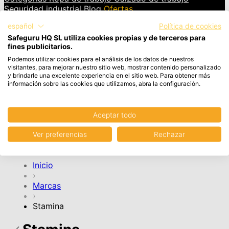
Seguridad industrial
Blog
Ofertas
español
Política de cookies
INICIAR SESIÓN
Safeguru HQ SL utiliza cookies propias y de terceros para
fines publicitarios.
Cesta
Artículos en el carrito, Ver carrito
Podemos utilizar cookies para el análisis de los datos de nuestros
visitantes, para mejorar nuestro sitio web, mostrar contenido personalizado
y brindarle una excelente experiencia en el sitio web. Para obtener más
Tu cesta de la compra está vacía.
información sobre las cookies que utilizamos, abra la configuración.
Aceptar todo
CONTINUAR COMPRA
Ver preferencias
Rechazar
Cuenta
Inicio
›
Marcas
›
Stamina