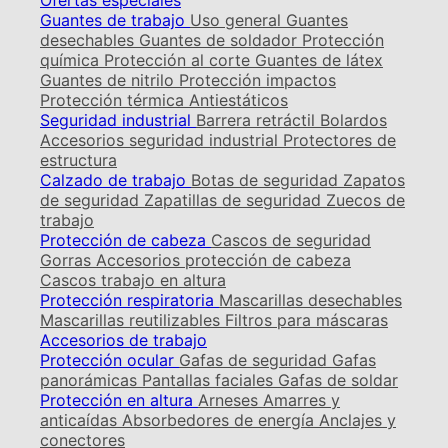
Ofertas especiales
Guantes de trabajo
Uso general
Guantes
desechables
Guantes de soldador
Protección
química
Protección al corte
Guantes de látex
Guantes de nitrilo
Protección impactos
Protección térmica
Antiestáticos
Seguridad industrial
Barrera retráctil
Bolardos
Accesorios seguridad industrial
Protectores de
estructura
Calzado de trabajo
Botas de seguridad
Zapatos
de seguridad
Zapatillas de seguridad
Zuecos de
trabajo
Protección de cabeza
Cascos de seguridad
Gorras
Accesorios protección de cabeza
Cascos trabajo en altura
Protección respiratoria
Mascarillas desechables
Mascarillas reutilizables
Filtros para máscaras
Accesorios de trabajo
Protección ocular
Gafas de seguridad
Gafas
panorámicas
Pantallas faciales
Gafas de soldar
Protección en altura
Arneses
Amarres y
anticaídas
Absorbedores de energía
Anclajes y
conectores