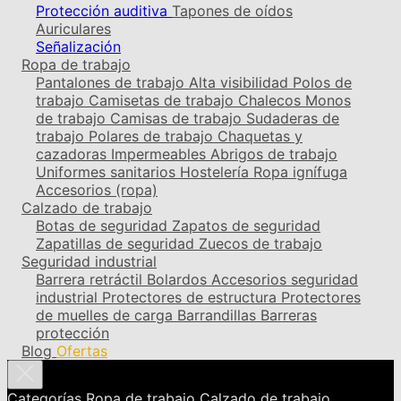
Protección auditiva
Tapones de oídos
Auriculares
Señalización
Ropa de trabajo
Pantalones de trabajo
Alta visibilidad
Polos de
trabajo
Camisetas de trabajo
Chalecos
Monos
de trabajo
Camisas de trabajo
Sudaderas de
trabajo
Polares de trabajo
Chaquetas y
cazadoras
Impermeables
Abrigos de trabajo
Uniformes sanitarios
Hostelería
Ropa ignífuga
Accesorios (ropa)
Calzado de trabajo
Botas de seguridad
Zapatos de seguridad
Zapatillas de seguridad
Zuecos de trabajo
Seguridad industrial
Barrera retráctil
Bolardos
Accesorios seguridad
industrial
Protectores de estructura
Protectores
de muelles de carga
Barrandillas
Barreras
protección
Blog
Ofertas
Categorías
Ropa de trabajo
Calzado de trabajo