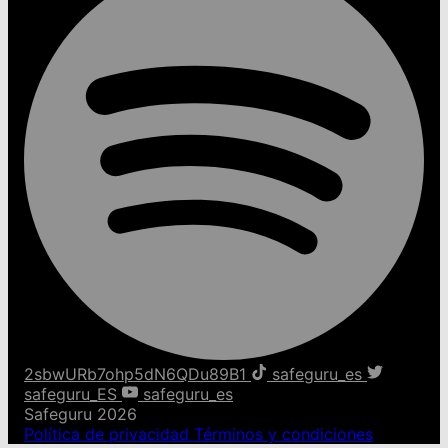
2sbwURb7ohp5dN6QDu89B1
safeguru_es
safeguru_ES
safeguru_es
Safeguru 2026
Política de privacidad
Términos y condiciones