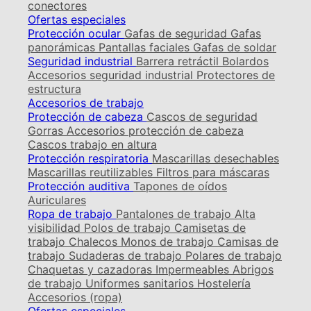
conectores
Ofertas especiales
Protección ocular
Gafas de seguridad
Gafas
panorámicas
Pantallas faciales
Gafas de soldar
Seguridad industrial
Barrera retráctil
Bolardos
Accesorios seguridad industrial
Protectores de
estructura
Accesorios de trabajo
Protección de cabeza
Cascos de seguridad
Gorras
Accesorios protección de cabeza
Cascos trabajo en altura
Protección respiratoria
Mascarillas desechables
Mascarillas reutilizables
Filtros para máscaras
Protección auditiva
Tapones de oídos
Auriculares
Ropa de trabajo
Pantalones de trabajo
Alta
visibilidad
Polos de trabajo
Camisetas de
trabajo
Chalecos
Monos de trabajo
Camisas de
trabajo
Sudaderas de trabajo
Polares de trabajo
Chaquetas y cazadoras
Impermeables
Abrigos
de trabajo
Uniformes sanitarios
Hostelería
Accesorios (ropa)