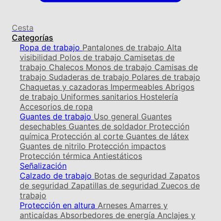
Cesta
Categorías
Ropa de trabajo
Pantalones de trabajo
Alta
visibilidad
Polos de trabajo
Camisetas de
trabajo
Chalecos
Monos de trabajo
Camisas de
trabajo
Sudaderas de trabajo
Polares de trabajo
Chaquetas y cazadoras
Impermeables
Abrigos
de trabajo
Uniformes sanitarios
Hostelería
Accesorios de ropa
Guantes de trabajo
Uso general
Guantes
desechables
Guantes de soldador
Protección
química
Protección al corte
Guantes de látex
Guantes de nitrilo
Protección impactos
Protección térmica
Antiestáticos
Señalización
Calzado de trabajo
Botas de seguridad
Zapatos
de seguridad
Zapatillas de seguridad
Zuecos de
trabajo
Protección en altura
Arneses
Amarres y
anticaídas
Absorbedores de energía
Anclajes y