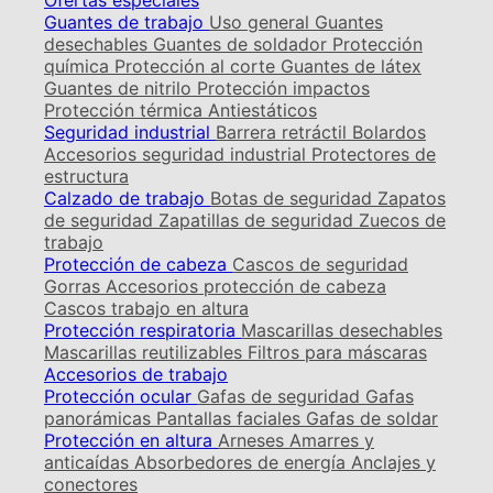
Ofertas especiales
Guantes de trabajo
Uso general
Guantes
desechables
Guantes de soldador
Protección
química
Protección al corte
Guantes de látex
Guantes de nitrilo
Protección impactos
Protección térmica
Antiestáticos
Seguridad industrial
Barrera retráctil
Bolardos
Accesorios seguridad industrial
Protectores de
estructura
Calzado de trabajo
Botas de seguridad
Zapatos
de seguridad
Zapatillas de seguridad
Zuecos de
trabajo
Protección de cabeza
Cascos de seguridad
Gorras
Accesorios protección de cabeza
Cascos trabajo en altura
Protección respiratoria
Mascarillas desechables
Mascarillas reutilizables
Filtros para máscaras
Accesorios de trabajo
Protección ocular
Gafas de seguridad
Gafas
panorámicas
Pantallas faciales
Gafas de soldar
Protección en altura
Arneses
Amarres y
anticaídas
Absorbedores de energía
Anclajes y
conectores