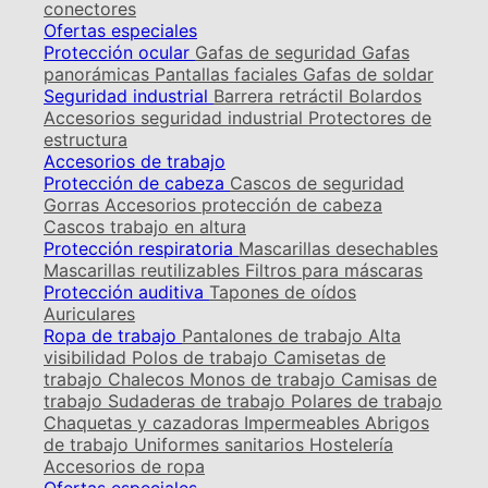
conectores
Ofertas especiales
Protección ocular
Gafas de seguridad
Gafas
panorámicas
Pantallas faciales
Gafas de soldar
Seguridad industrial
Barrera retráctil
Bolardos
Accesorios seguridad industrial
Protectores de
estructura
Accesorios de trabajo
Protección de cabeza
Cascos de seguridad
Gorras
Accesorios protección de cabeza
Cascos trabajo en altura
Protección respiratoria
Mascarillas desechables
Mascarillas reutilizables
Filtros para máscaras
Protección auditiva
Tapones de oídos
Auriculares
Ropa de trabajo
Pantalones de trabajo
Alta
visibilidad
Polos de trabajo
Camisetas de
trabajo
Chalecos
Monos de trabajo
Camisas de
trabajo
Sudaderas de trabajo
Polares de trabajo
Chaquetas y cazadoras
Impermeables
Abrigos
de trabajo
Uniformes sanitarios
Hostelería
Accesorios de ropa