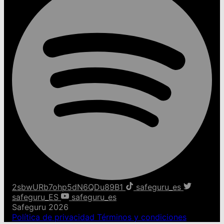
2sbwURb7ohp5dN6QDu89B1
safeguru_es
safeguru_ES
safeguru_es
Safeguru 2026
Política de privacidad
Términos y condiciones