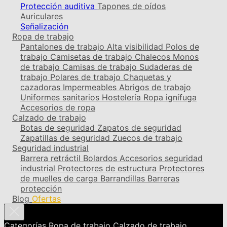
Protección auditiva
Tapones de oídos
Auriculares
Señalización
Ropa de trabajo
Pantalones de trabajo
Alta visibilidad
Polos de
trabajo
Camisetas de trabajo
Chalecos
Monos
de trabajo
Camisas de trabajo
Sudaderas de
trabajo
Polares de trabajo
Chaquetas y
cazadoras
Impermeables
Abrigos de trabajo
Uniformes sanitarios
Hostelería
Ropa ignífuga
Accesorios de ropa
Calzado de trabajo
Botas de seguridad
Zapatos de seguridad
Zapatillas de seguridad
Zuecos de trabajo
Seguridad industrial
Barrera retráctil
Bolardos
Accesorios seguridad
industrial
Protectores de estructura
Protectores
de muelles de carga
Barrandillas
Barreras
protección
Blog
Ofertas
Categorías
Ropa de trabajo
Calzado de trabajo