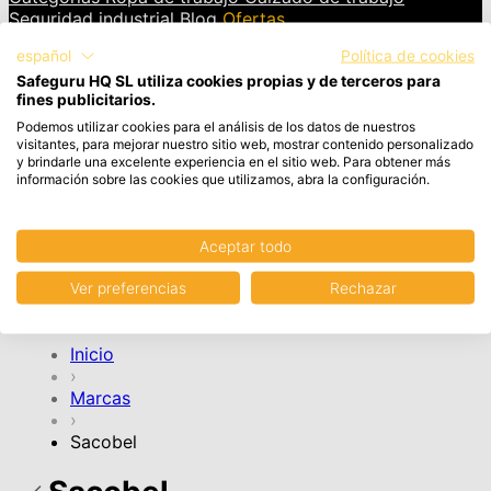
Seguridad industrial
Blog
Ofertas
español
Política de cookies
INICIAR SESIÓN
Safeguru HQ SL utiliza cookies propias y de terceros para
fines publicitarios.
Cesta
Artículos en el carrito, Ver carrito
Podemos utilizar cookies para el análisis de los datos de nuestros
visitantes, para mejorar nuestro sitio web, mostrar contenido personalizado
y brindarle una excelente experiencia en el sitio web. Para obtener más
Tu cesta de la compra está vacía.
información sobre las cookies que utilizamos, abra la configuración.
Aceptar todo
CONTINUAR COMPRA
Ver preferencias
Rechazar
Cuenta
Inicio
›
Marcas
›
Sacobel