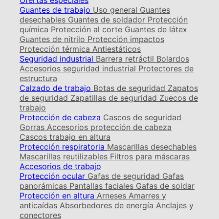
Ofertas especiales
Guantes de trabajo
Uso general
Guantes
desechables
Guantes de soldador
Protección
química
Protección al corte
Guantes de látex
Guantes de nitrilo
Protección impactos
Protección térmica
Antiestáticos
Seguridad industrial
Barrera retráctil
Bolardos
Accesorios seguridad industrial
Protectores de
estructura
Calzado de trabajo
Botas de seguridad
Zapatos
de seguridad
Zapatillas de seguridad
Zuecos de
trabajo
Protección de cabeza
Cascos de seguridad
Gorras
Accesorios protección de cabeza
Cascos trabajo en altura
Protección respiratoria
Mascarillas desechables
Mascarillas reutilizables
Filtros para máscaras
Accesorios de trabajo
Protección ocular
Gafas de seguridad
Gafas
panorámicas
Pantallas faciales
Gafas de soldar
Protección en altura
Arneses
Amarres y
anticaídas
Absorbedores de energía
Anclajes y
conectores