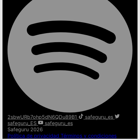
2sbwURb7ohp5dN6QDu89B1
safeguru_es
safeguru_ES
safeguru_es
Safeguru 2026
Política de privacidad
Términos y condiciones