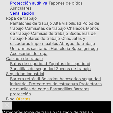
Protección auditiva
Tapones de oídos
Auriculares
Señalización
Ropa de trabajo
Pantalones de trabajo
Alta visibilidad
Polos de
trabajo
Camisetas de trabajo
Chalecos
Monos
de trabajo
Camisas de trabajo
Sudaderas de
trabajo
Polares de trabajo
Chaquetas y
cazadoras
Impermeables
Abrigos de trabajo
Uniformes sanitarios
Hostelería
Ropa ignífuga
Accesorios de ropa
Calzado de trabajo
Botas de seguridad
Zapatos de seguridad
Zapatillas de seguridad
Zuecos de trabajo
Seguridad industrial
Barrera retráctil
Bolardos
Accesorios seguridad
industrial
Protectores de estructura
Protectores
de muelles de carga
Barrandillas
Barreras
protección
Blog
Ofertas
Categorías
Ropa de trabajo
Calzado de trabajo