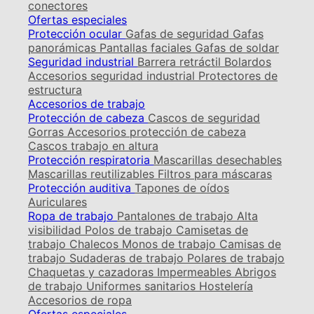
conectores
Ofertas especiales
Protección ocular
Gafas de seguridad
Gafas
panorámicas
Pantallas faciales
Gafas de soldar
Seguridad industrial
Barrera retráctil
Bolardos
Accesorios seguridad industrial
Protectores de
estructura
Accesorios de trabajo
Protección de cabeza
Cascos de seguridad
Gorras
Accesorios protección de cabeza
Cascos trabajo en altura
Protección respiratoria
Mascarillas desechables
Mascarillas reutilizables
Filtros para máscaras
Protección auditiva
Tapones de oídos
Auriculares
Ropa de trabajo
Pantalones de trabajo
Alta
visibilidad
Polos de trabajo
Camisetas de
trabajo
Chalecos
Monos de trabajo
Camisas de
trabajo
Sudaderas de trabajo
Polares de trabajo
Chaquetas y cazadoras
Impermeables
Abrigos
de trabajo
Uniformes sanitarios
Hostelería
Accesorios de ropa