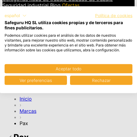
Seguridad industrial
Blog
Ofertas
español
Política de cookies
INICIAR SESIÓN
Safeguru HQ SL utiliza cookies propias y de terceros para
fines publicitarios.
Cesta
Artículos en el carrito, Ver carrito
Podemos utilizar cookies para el análisis de los datos de nuestros
visitantes, para mejorar nuestro sitio web, mostrar contenido personalizado
y brindarle una excelente experiencia en el sitio web. Para obtener más
Tu cesta de la compra está vacía.
información sobre las cookies que utilizamos, abra la configuración.
Aceptar todo
CONTINUAR COMPRA
Ver preferencias
Rechazar
Cuenta
Inicio
›
Marcas
›
Pax