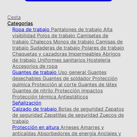
Cesta
Categorías
Ropa de trabajo
Pantalones de trabajo
Alta
visibilidad
Polos de trabajo
Camisetas de
trabajo
Chalecos
Monos de trabajo
Camisas de
trabajo
Sudaderas de trabajo
Polares de trabajo
Chaquetas y cazadoras
Impermeables
Abrigos
de trabajo
Uniformes sanitarios
Hostelería
Accesorios de ropa
Guantes de trabajo
Uso general
Guantes
desechables
Guantes de soldador
Protección
química
Protección al corte
Guantes de látex
Guantes de nitrilo
Protección impactos
Protección térmica
Antiestáticos
Señalización
Calzado de trabajo
Botas de seguridad
Zapatos
de seguridad
Zapatillas de seguridad
Zuecos de
trabajo
Protección en altura
Arneses
Amarres y
anticaídas
Absorbedores de energía
Anclajes y