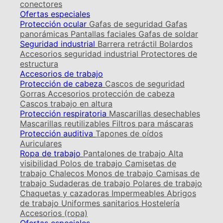
conectores
Ofertas especiales
Protección ocular
Gafas de seguridad
Gafas
panorámicas
Pantallas faciales
Gafas de soldar
Seguridad industrial
Barrera retráctil
Bolardos
Accesorios seguridad industrial
Protectores de
estructura
Accesorios de trabajo
Protección de cabeza
Cascos de seguridad
Gorras
Accesorios protección de cabeza
Cascos trabajo en altura
Protección respiratoria
Mascarillas desechables
Mascarillas reutilizables
Filtros para máscaras
Protección auditiva
Tapones de oídos
Auriculares
Ropa de trabajo
Pantalones de trabajo
Alta
visibilidad
Polos de trabajo
Camisetas de
trabajo
Chalecos
Monos de trabajo
Camisas de
trabajo
Sudaderas de trabajo
Polares de trabajo
Chaquetas y cazadoras
Impermeables
Abrigos
de trabajo
Uniformes sanitarios
Hostelería
Accesorios (ropa)