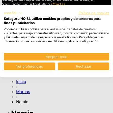
Seguridad industrial
Blog
Ofertas
español
Política de cookies
INICIAR SESIÓN
Safeguru HQ SL utiliza cookies propias y de terceros para
fines publicitarios.
Cesta
Artículos en el carrito, Ver carrito
Podemos utilizar cookies para el análisis de los datos de nuestros
visitantes, para mejorar nuestro sitio web, mostrar contenido personalizado
y brindarle una excelente experiencia en el sitio web. Para obtener más
Tu cesta de la compra está vacía.
información sobre las cookies que utilizamos, abra la configuración.
Aceptar todo
CONTINUAR COMPRA
Ver preferencias
Rechazar
Cuenta
Inicio
›
Marcas
›
Nemiq