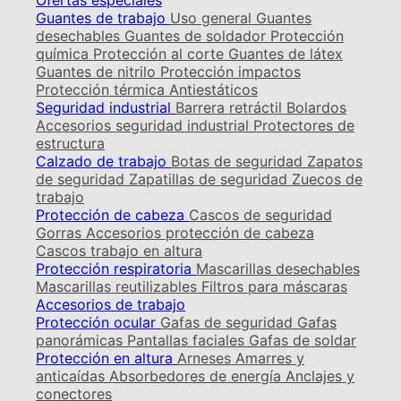
Ofertas especiales
Guantes de trabajo
Uso general
Guantes
desechables
Guantes de soldador
Protección
química
Protección al corte
Guantes de látex
Guantes de nitrilo
Protección impactos
Protección térmica
Antiestáticos
Seguridad industrial
Barrera retráctil
Bolardos
Accesorios seguridad industrial
Protectores de
estructura
Calzado de trabajo
Botas de seguridad
Zapatos
de seguridad
Zapatillas de seguridad
Zuecos de
trabajo
Protección de cabeza
Cascos de seguridad
Gorras
Accesorios protección de cabeza
Cascos trabajo en altura
Protección respiratoria
Mascarillas desechables
Mascarillas reutilizables
Filtros para máscaras
Accesorios de trabajo
Protección ocular
Gafas de seguridad
Gafas
panorámicas
Pantallas faciales
Gafas de soldar
Protección en altura
Arneses
Amarres y
anticaídas
Absorbedores de energía
Anclajes y
conectores