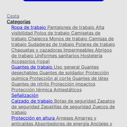
Cesta
Categorías
Ropa de trabajo
Pantalones de trabajo
Alta
visibilidad
Polos de trabajo
Camisetas de
trabajo
Chalecos
Monos de trabajo
Camisas de
trabajo
Sudaderas de trabajo
Polares de trabajo
Chaquetas y cazadoras
Impermeables
Abrigos
de trabajo
Uniformes sanitarios
Hostelería
Accesorios (ropa)
Guantes de trabajo
Uso general
Guantes
desechables
Guantes de soldador
Protección
química
Protección al corte
Guantes de látex
Guantes de nitrilo
Protección impactos
Protección térmica
Antiestáticos
Señalización
Calzado de trabajo
Botas de seguridad
Zapatos
de seguridad
Zapatillas de seguridad
Zuecos de
trabajo
Protección en altura
Arneses
Amarres y
anticaídas
Absorbedores de energía
Anclajes y