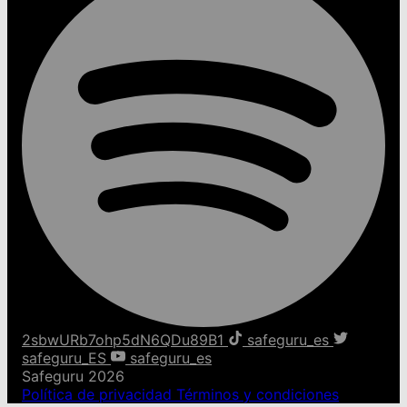
2sbwURb7ohp5dN6QDu89B1
safeguru_es
safeguru_ES
safeguru_es
Safeguru 2026
Política de privacidad
Términos y condiciones