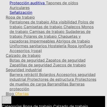
Protección auditiva
Tapones de oídos
Auriculares
Señalización
Ropa de trabajo
Pantalones de trabajo
Alta visibilidad
Polos de
trabajo
Camisetas de trabajo
Chalecos
Monos
de trabajo
Camisas de trabajo
Sudaderas de
trabajo
Polares de trabajo
Chaquetas y
cazadoras
Impermeables
Abrigos de trabajo
Uniformes sanitarios
Hostelería
Ropa ignífuga
Accesorios (ropa)
Calzado de trabajo
Botas de seguridad
Zapatos de seguridad
Zapatillas de seguridad
Zuecos de trabajo
Seguridad industrial
Barrera retráctil
Bolardos
Accesorios seguridad
industrial
Protectores de estructura
Protectores
de muelles de carga
Barrandillas
Barreras
protección
Blog
Ofertas
Categorías
Ropa de trabajo
Calzado de trabajo