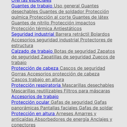
Ofertas especiales
Guantes de trabajo
Uso general
Guantes
desechables
Guantes de soldador
Protección
química
Protección al corte
Guantes de látex
Guantes de nitrilo
Protección impactos
Protección térmica
Antiestáticos
Seguridad industrial
Barrera retráctil
Bolardos
Accesorios seguridad industrial
Protectores de
estructura
Calzado de trabajo
Botas de seguridad
Zapatos
de seguridad
Zapatillas de seguridad
Zuecos de
trabajo
Protección de cabeza
Cascos de seguridad
Gorras
Accesorios protección de cabeza
Cascos trabajo en altura
Protección respiratoria
Mascarillas desechables
Mascarillas reutilizables
Filtros para máscaras
Accesorios de trabajo
Protección ocular
Gafas de seguridad
Gafas
panorámicas
Pantallas faciales
Gafas de soldar
Protección en altura
Arneses
Amarres y
anticaídas
Absorbedores de energía
Anclajes y
conectores