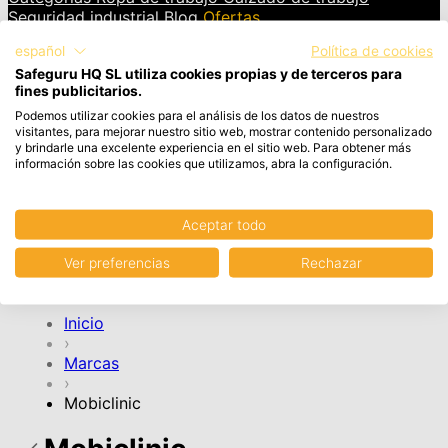
Seguridad industrial
Blog
Ofertas
español
Política de cookies
INICIAR SESIÓN
Safeguru HQ SL utiliza cookies propias y de terceros para
fines publicitarios.
Cesta
Artículos en el carrito, Ver carrito
Podemos utilizar cookies para el análisis de los datos de nuestros
visitantes, para mejorar nuestro sitio web, mostrar contenido personalizado
y brindarle una excelente experiencia en el sitio web. Para obtener más
Tu cesta de la compra está vacía.
información sobre las cookies que utilizamos, abra la configuración.
Aceptar todo
CONTINUAR COMPRA
Ver preferencias
Rechazar
Cuenta
Inicio
›
Marcas
›
Mobiclinic