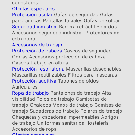
conectores
Ofertas especiales
Protección ocular
Gafas de seguridad
Gafas
panorámicas
Pantallas faciales
Gafas de soldar
Seguridad industrial
Barrera retráctil
Bolardos
Accesorios seguridad industrial
Protectores de
estructura
Accesorios de trabajo
Protección de cabeza
Cascos de seguridad
Gorras
Accesorios protección de cabeza
Cascos trabajo en altura
Protección respiratoria
Mascarillas desechables
Mascarillas reutilizables
Filtros para máscaras
Protección auditiva
Tapones de oídos
Auriculares
Ropa de trabajo
Pantalones de trabajo
Alta
visibilidad
Polos de trabajo
Camisetas de
trabajo
Chalecos
Monos de trabajo
Camisas de
trabajo
Sudaderas de trabajo
Polares de trabajo
Chaquetas y cazadoras
Impermeables
Abrigos
de trabajo
Uniformes sanitarios
Hostelería
Accesorios de ropa