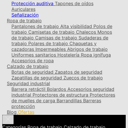
Protección auditiva
Tapones de oídos
Auriculares
Señalización
Ropa de trabajo
Pantalones de trabajo
Alta visibilidad
Polos de
trabajo
Camisetas de trabajo
Chalecos
Monos
de trabajo
Camisas de trabajo
Sudaderas de
trabajo
Polares de trabajo
Chaquetas y
cazadoras
Impermeables
Abrigos de trabajo
Uniformes sanitarios
Hostelería
Ropa ignífuga
Accesorios de ropa
Calzado de trabajo
Botas de seguridad
Zapatos de seguridad
Zapatillas de seguridad
Zuecos de trabajo
Seguridad industrial
Barrera retráctil
Bolardos
Accesorios seguridad
industrial
Protectores de estructura
Protectores
de muelles de carga
Barrandillas
Barreras
protección
Blog
Ofertas
Categorías
Ropa de trabajo
Calzado de trabajo