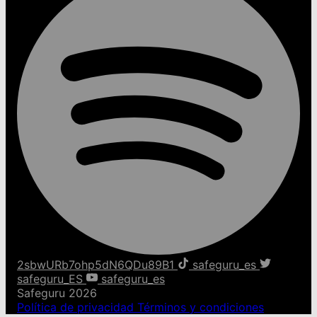
2sbwURb7ohp5dN6QDu89B1
safeguru_es
safeguru_ES
safeguru_es
Safeguru 2026
Política de privacidad
Términos y condiciones