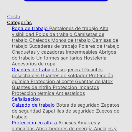
Cesta
Categorías
Ropa de trabajo
Pantalones de trabajo
Alta
visibilidad
Polos de trabajo
Camisetas de
trabajo
Chalecos
Monos de trabajo
Camisas de
trabajo
Sudaderas de trabajo
Polares de trabajo
Chaquetas y cazadoras
Impermeables
Abrigos
de trabajo
Uniformes sanitarios
Hostelería
Accesorios de ropa
Guantes de trabajo
Uso general
Guantes
desechables
Guantes de soldador
Protección
química
Protección al corte
Guantes de látex
Guantes de nitrilo
Protección impactos
Protección térmica
Antiestáticos
Señalización
Calzado de trabajo
Botas de seguridad
Zapatos
de seguridad
Zapatillas de seguridad
Zuecos de
trabajo
Protección en altura
Arneses
Amarres y
anticaídas
Absorbedores de energía
Anclajes y