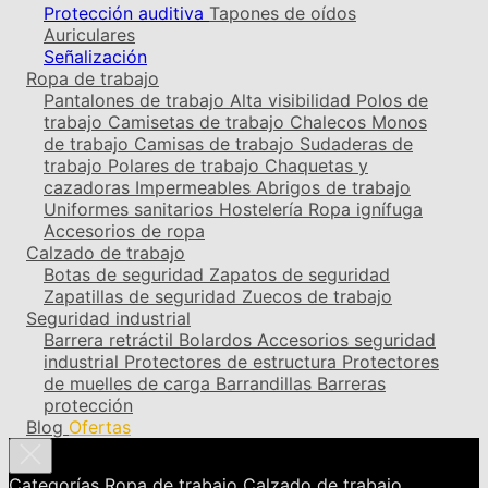
Protección auditiva
Tapones de oídos
Auriculares
Señalización
Ropa de trabajo
Pantalones de trabajo
Alta visibilidad
Polos de
trabajo
Camisetas de trabajo
Chalecos
Monos
de trabajo
Camisas de trabajo
Sudaderas de
trabajo
Polares de trabajo
Chaquetas y
cazadoras
Impermeables
Abrigos de trabajo
Uniformes sanitarios
Hostelería
Ropa ignífuga
Accesorios de ropa
Calzado de trabajo
Botas de seguridad
Zapatos de seguridad
Zapatillas de seguridad
Zuecos de trabajo
Seguridad industrial
Barrera retráctil
Bolardos
Accesorios seguridad
industrial
Protectores de estructura
Protectores
de muelles de carga
Barrandillas
Barreras
protección
Blog
Ofertas
Categorías
Ropa de trabajo
Calzado de trabajo