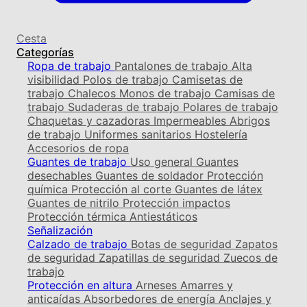
Cesta
Categorías
Ropa de trabajo
Pantalones de trabajo
Alta
visibilidad
Polos de trabajo
Camisetas de
trabajo
Chalecos
Monos de trabajo
Camisas de
trabajo
Sudaderas de trabajo
Polares de trabajo
Chaquetas y cazadoras
Impermeables
Abrigos
de trabajo
Uniformes sanitarios
Hostelería
Accesorios de ropa
Guantes de trabajo
Uso general
Guantes
desechables
Guantes de soldador
Protección
química
Protección al corte
Guantes de látex
Guantes de nitrilo
Protección impactos
Protección térmica
Antiestáticos
Señalización
Calzado de trabajo
Botas de seguridad
Zapatos
de seguridad
Zapatillas de seguridad
Zuecos de
trabajo
Protección en altura
Arneses
Amarres y
anticaídas
Absorbedores de energía
Anclajes y