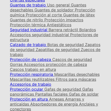
Ofertas especiales
Guantes de trabajo
Uso general
Guantes
desechables
Guantes de soldador
Protección
química
Protección al corte
Guantes de látex
Guantes de nitrilo
Protección impactos
Protección térmica
Antiestáticos
Seguridad industrial
Barrera retráctil
Bolardos
Accesorios seguridad industrial
Protectores de
estructura
Calzado de trabajo
Botas de seguridad
Zapatos
de seguridad
Zapatillas de seguridad
Zuecos de
trabajo
Protección de cabeza
Cascos de seguridad
Gorras
Accesorios protección de cabeza
Cascos trabajo en altura
Protección respiratoria
Mascarillas desechables
Mascarillas reutilizables
Filtros para máscaras
Accesorios de trabajo
Protección ocular
Gafas de seguridad
Gafas
panorámicas
Pantallas faciales
Gafas de soldar
Protección en altura
Arneses
Amarres y
anticaídas
Absorbedores de energía
Anclajes y
conectores