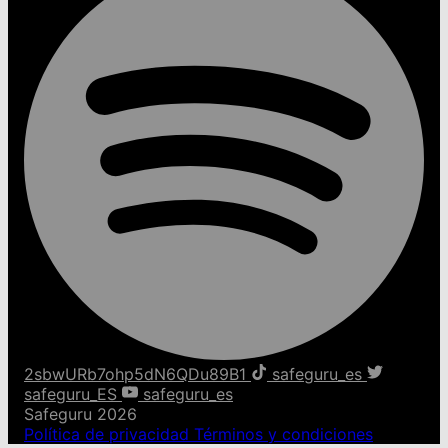
2sbwURb7ohp5dN6QDu89B1
safeguru_es
safeguru_ES
safeguru_es
Safeguru 2026
Política de privacidad
Términos y condiciones