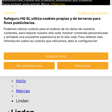
Seguridad industrial
Blog
Ofertas
español
Política de cookies
INICIAR SESIÓN
Safeguru HQ SL utiliza cookies propias y de terceros para
fines publicitarios.
Cesta
Artículos en el carrito, Ver carrito
Podemos utilizar cookies para el análisis de los datos de nuestros
visitantes, para mejorar nuestro sitio web, mostrar contenido personalizado
y brindarle una excelente experiencia en el sitio web. Para obtener más
Tu cesta de la compra está vacía.
información sobre las cookies que utilizamos, abra la configuración.
Aceptar todo
CONTINUAR COMPRA
Ver preferencias
Rechazar
Cuenta
Inicio
›
Marcas
›
Linden