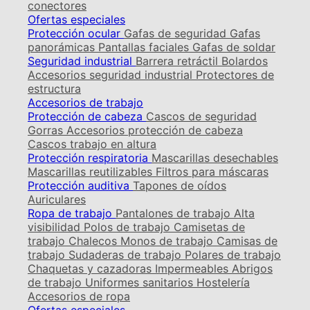
conectores
Ofertas especiales
Protección ocular
Gafas de seguridad
Gafas
panorámicas
Pantallas faciales
Gafas de soldar
Seguridad industrial
Barrera retráctil
Bolardos
Accesorios seguridad industrial
Protectores de
estructura
Accesorios de trabajo
Protección de cabeza
Cascos de seguridad
Gorras
Accesorios protección de cabeza
Cascos trabajo en altura
Protección respiratoria
Mascarillas desechables
Mascarillas reutilizables
Filtros para máscaras
Protección auditiva
Tapones de oídos
Auriculares
Ropa de trabajo
Pantalones de trabajo
Alta
visibilidad
Polos de trabajo
Camisetas de
trabajo
Chalecos
Monos de trabajo
Camisas de
trabajo
Sudaderas de trabajo
Polares de trabajo
Chaquetas y cazadoras
Impermeables
Abrigos
de trabajo
Uniformes sanitarios
Hostelería
Accesorios de ropa