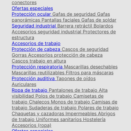
conectores
Ofertas especiales
Protección ocular
Gafas de seguridad
Gafas
panorámicas
Pantallas faciales
Gafas de soldar
Seguridad industrial
Barrera retráctil
Bolardos
Accesorios seguridad industrial
Protectores de
estructura
Accesorios de trabajo
Protección de cabeza
Cascos de seguridad
Gorras
Accesorios protección de cabeza
Cascos trabajo en altura
Protección respiratoria
Mascarillas desechables
Mascarillas reutilizables
Filtros para máscaras
Protección auditiva
Tapones de oídos
Auriculares
Ropa de trabajo
Pantalones de trabajo
Alta
visibilidad
Polos de trabajo
Camisetas de
trabajo
Chalecos
Monos de trabajo
Camisas de
trabajo
Sudaderas de trabajo
Polares de trabajo
Chaquetas y cazadoras
Impermeables
Abrigos
de trabajo
Uniformes sanitarios
Hostelería
Accesorios (ropa)