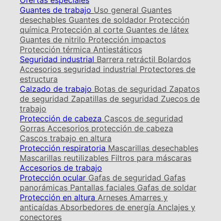
Ofertas especiales
Guantes de trabajo
Uso general
Guantes
desechables
Guantes de soldador
Protección
química
Protección al corte
Guantes de látex
Guantes de nitrilo
Protección impactos
Protección térmica
Antiestáticos
Seguridad industrial
Barrera retráctil
Bolardos
Accesorios seguridad industrial
Protectores de
estructura
Calzado de trabajo
Botas de seguridad
Zapatos
de seguridad
Zapatillas de seguridad
Zuecos de
trabajo
Protección de cabeza
Cascos de seguridad
Gorras
Accesorios protección de cabeza
Cascos trabajo en altura
Protección respiratoria
Mascarillas desechables
Mascarillas reutilizables
Filtros para máscaras
Accesorios de trabajo
Protección ocular
Gafas de seguridad
Gafas
panorámicas
Pantallas faciales
Gafas de soldar
Protección en altura
Arneses
Amarres y
anticaídas
Absorbedores de energía
Anclajes y
conectores