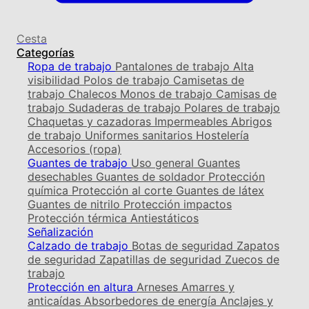
Cesta
Categorías
Ropa de trabajo
Pantalones de trabajo
Alta
visibilidad
Polos de trabajo
Camisetas de
trabajo
Chalecos
Monos de trabajo
Camisas de
trabajo
Sudaderas de trabajo
Polares de trabajo
Chaquetas y cazadoras
Impermeables
Abrigos
de trabajo
Uniformes sanitarios
Hostelería
Accesorios (ropa)
Guantes de trabajo
Uso general
Guantes
desechables
Guantes de soldador
Protección
química
Protección al corte
Guantes de látex
Guantes de nitrilo
Protección impactos
Protección térmica
Antiestáticos
Señalización
Calzado de trabajo
Botas de seguridad
Zapatos
de seguridad
Zapatillas de seguridad
Zuecos de
trabajo
Protección en altura
Arneses
Amarres y
anticaídas
Absorbedores de energía
Anclajes y