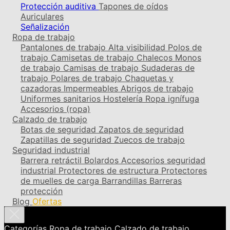
Protección auditiva
Tapones de oídos
Auriculares
Señalización
Ropa de trabajo
Pantalones de trabajo
Alta visibilidad
Polos de
trabajo
Camisetas de trabajo
Chalecos
Monos
de trabajo
Camisas de trabajo
Sudaderas de
trabajo
Polares de trabajo
Chaquetas y
cazadoras
Impermeables
Abrigos de trabajo
Uniformes sanitarios
Hostelería
Ropa ignífuga
Accesorios (ropa)
Calzado de trabajo
Botas de seguridad
Zapatos de seguridad
Zapatillas de seguridad
Zuecos de trabajo
Seguridad industrial
Barrera retráctil
Bolardos
Accesorios seguridad
industrial
Protectores de estructura
Protectores
de muelles de carga
Barrandillas
Barreras
protección
Blog
Ofertas
Categorías
Ropa de trabajo
Calzado de trabajo