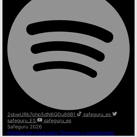
2sbwURb7ohp5dN6QDu89B1
safeguru_es
safeguru_ES
safeguru_es
Safeguru 2026
Política de privacidad
Términos y condiciones