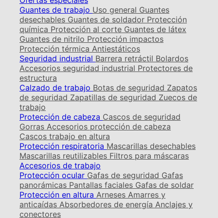
Ofertas especiales
Guantes de trabajo
Uso general
Guantes
desechables
Guantes de soldador
Protección
química
Protección al corte
Guantes de látex
Guantes de nitrilo
Protección impactos
Protección térmica
Antiestáticos
Seguridad industrial
Barrera retráctil
Bolardos
Accesorios seguridad industrial
Protectores de
estructura
Calzado de trabajo
Botas de seguridad
Zapatos
de seguridad
Zapatillas de seguridad
Zuecos de
trabajo
Protección de cabeza
Cascos de seguridad
Gorras
Accesorios protección de cabeza
Cascos trabajo en altura
Protección respiratoria
Mascarillas desechables
Mascarillas reutilizables
Filtros para máscaras
Accesorios de trabajo
Protección ocular
Gafas de seguridad
Gafas
panorámicas
Pantallas faciales
Gafas de soldar
Protección en altura
Arneses
Amarres y
anticaídas
Absorbedores de energía
Anclajes y
conectores