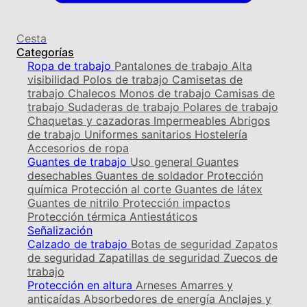
Cesta
Categorías
Ropa de trabajo
Pantalones de trabajo
Alta
visibilidad
Polos de trabajo
Camisetas de
trabajo
Chalecos
Monos de trabajo
Camisas de
trabajo
Sudaderas de trabajo
Polares de trabajo
Chaquetas y cazadoras
Impermeables
Abrigos
de trabajo
Uniformes sanitarios
Hostelería
Accesorios de ropa
Guantes de trabajo
Uso general
Guantes
desechables
Guantes de soldador
Protección
química
Protección al corte
Guantes de látex
Guantes de nitrilo
Protección impactos
Protección térmica
Antiestáticos
Señalización
Calzado de trabajo
Botas de seguridad
Zapatos
de seguridad
Zapatillas de seguridad
Zuecos de
trabajo
Protección en altura
Arneses
Amarres y
anticaídas
Absorbedores de energía
Anclajes y