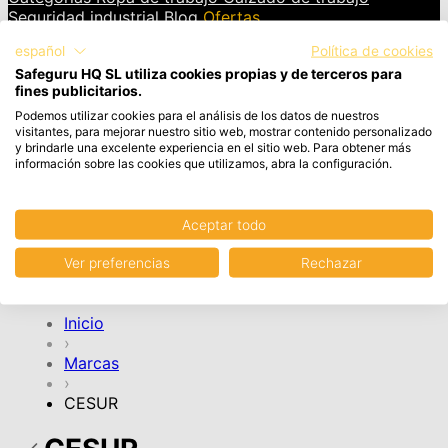
Seguridad industrial
Blog
Ofertas
español
Política de cookies
INICIAR SESIÓN
Safeguru HQ SL utiliza cookies propias y de terceros para
fines publicitarios.
Cesta
Artículos en el carrito, Ver carrito
Podemos utilizar cookies para el análisis de los datos de nuestros
visitantes, para mejorar nuestro sitio web, mostrar contenido personalizado
y brindarle una excelente experiencia en el sitio web. Para obtener más
Tu cesta de la compra está vacía.
información sobre las cookies que utilizamos, abra la configuración.
Aceptar todo
CONTINUAR COMPRA
Ver preferencias
Rechazar
Cuenta
Inicio
›
Marcas
›
CESUR