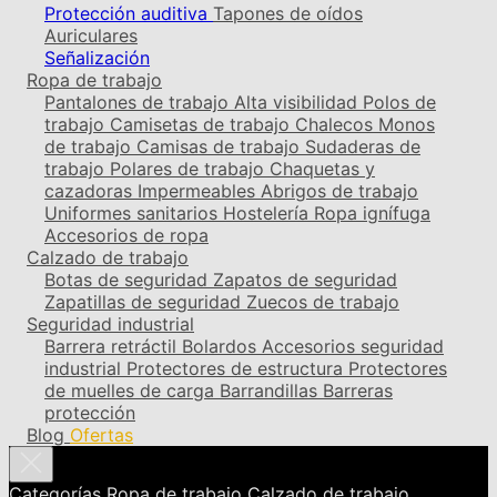
Protección auditiva
Tapones de oídos
Auriculares
Señalización
Ropa de trabajo
Pantalones de trabajo
Alta visibilidad
Polos de
trabajo
Camisetas de trabajo
Chalecos
Monos
de trabajo
Camisas de trabajo
Sudaderas de
trabajo
Polares de trabajo
Chaquetas y
cazadoras
Impermeables
Abrigos de trabajo
Uniformes sanitarios
Hostelería
Ropa ignífuga
Accesorios de ropa
Calzado de trabajo
Botas de seguridad
Zapatos de seguridad
Zapatillas de seguridad
Zuecos de trabajo
Seguridad industrial
Barrera retráctil
Bolardos
Accesorios seguridad
industrial
Protectores de estructura
Protectores
de muelles de carga
Barrandillas
Barreras
protección
Blog
Ofertas
Categorías
Ropa de trabajo
Calzado de trabajo