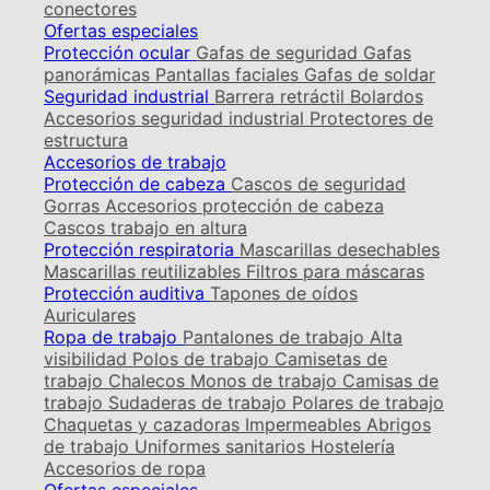
conectores
Ofertas especiales
Protección ocular
Gafas de seguridad
Gafas
panorámicas
Pantallas faciales
Gafas de soldar
Seguridad industrial
Barrera retráctil
Bolardos
Accesorios seguridad industrial
Protectores de
estructura
Accesorios de trabajo
Protección de cabeza
Cascos de seguridad
Gorras
Accesorios protección de cabeza
Cascos trabajo en altura
Protección respiratoria
Mascarillas desechables
Mascarillas reutilizables
Filtros para máscaras
Protección auditiva
Tapones de oídos
Auriculares
Ropa de trabajo
Pantalones de trabajo
Alta
visibilidad
Polos de trabajo
Camisetas de
trabajo
Chalecos
Monos de trabajo
Camisas de
trabajo
Sudaderas de trabajo
Polares de trabajo
Chaquetas y cazadoras
Impermeables
Abrigos
de trabajo
Uniformes sanitarios
Hostelería
Accesorios de ropa