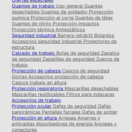
Ofertas especiales
Guantes de trabajo
Uso general
Guantes
desechables
Guantes de soldador
Protección
química
Protección al corte
Guantes de látex
Guantes de nitrilo
Protección impactos
Protección térmica
Antiestáticos
Seguridad industrial
Barrera retráctil
Bolardos
Accesorios seguridad industrial
Protectores de
estructura
Calzado de trabajo
Botas de seguridad
Zapatos
de seguridad
Zapatillas de seguridad
Zuecos de
trabajo
Protección de cabeza
Cascos de seguridad
Gorras
Accesorios protección de cabeza
Cascos trabajo en altura
Protección respiratoria
Mascarillas desechables
Mascarillas reutilizables
Filtros para máscaras
Accesorios de trabajo
Protección ocular
Gafas de seguridad
Gafas
panorámicas
Pantallas faciales
Gafas de soldar
Protección en altura
Arneses
Amarres y
anticaídas
Absorbedores de energía
Anclajes y
conectores