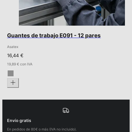
Guantes de trabajo E091 - 12 pares
Asatex
16,44 €
19,89 € con IVA
Envío gratis
En pedidos de 80€ o más (IVA no incluido).