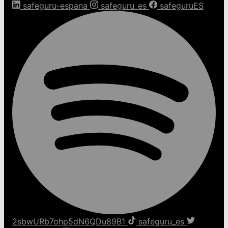
safeguru-espana
safeguru_es
safeguruES
2sbwURb7ohp5dN6QDu89B1
safeguru_es