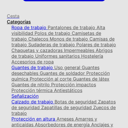
Cesta
Categorías
Ropa de trabajo
Pantalones de trabajo
Alta
visibilidad
Polos de trabajo
Camisetas de
trabajo
Chalecos
Monos de trabajo
Camisas de
trabajo
Sudaderas de trabajo
Polares de trabajo
Chaquetas y cazadoras
Impermeables
Abrigos
de trabajo
Uniformes sanitarios
Hostelería
Accesorios de ropa
Guantes de trabajo
Uso general
Guantes
desechables
Guantes de soldador
Protección
química
Protección al corte
Guantes de látex
Guantes de nitrilo
Protección impactos
Protección térmica
Antiestáticos
Señalización
Calzado de trabajo
Botas de seguridad
Zapatos
de seguridad
Zapatillas de seguridad
Zuecos de
trabajo
Protección en altura
Arneses
Amarres y
anticaídas
Absorbedores de energía
Anclajes y