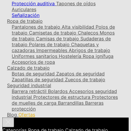
Protección auditiva
Tapones de oídos
Auriculares
Señalización
Ropa de trabajo
Pantalones de trabajo
Alta visibilidad
Polos de
trabajo
Camisetas de trabajo
Chalecos
Monos
de trabajo
Camisas de trabajo
Sudaderas de
trabajo
Polares de trabajo
Chaquetas y
cazadoras
Impermeables
Abrigos de trabajo
Uniformes sanitarios
Hostelería
Ropa ignífuga
Accesorios de ropa
Calzado de trabajo
Botas de seguridad
Zapatos de seguridad
Zapatillas de seguridad
Zuecos de trabajo
Seguridad industrial
Barrera retráctil
Bolardos
Accesorios seguridad
industrial
Protectores de estructura
Protectores
de muelles de carga
Barrandillas
Barreras
protección
Blog
Ofertas
Categorías
Ropa de trabajo
Calzado de trabajo