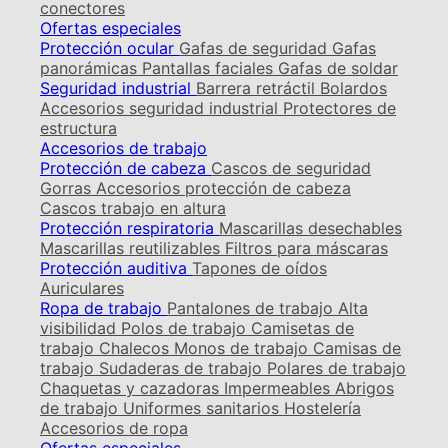
conectores
Ofertas especiales
Protección ocular
Gafas de seguridad
Gafas
panorámicas
Pantallas faciales
Gafas de soldar
Seguridad industrial
Barrera retráctil
Bolardos
Accesorios seguridad industrial
Protectores de
estructura
Accesorios de trabajo
Protección de cabeza
Cascos de seguridad
Gorras
Accesorios protección de cabeza
Cascos trabajo en altura
Protección respiratoria
Mascarillas desechables
Mascarillas reutilizables
Filtros para máscaras
Protección auditiva
Tapones de oídos
Auriculares
Ropa de trabajo
Pantalones de trabajo
Alta
visibilidad
Polos de trabajo
Camisetas de
trabajo
Chalecos
Monos de trabajo
Camisas de
trabajo
Sudaderas de trabajo
Polares de trabajo
Chaquetas y cazadoras
Impermeables
Abrigos
de trabajo
Uniformes sanitarios
Hostelería
Accesorios de ropa